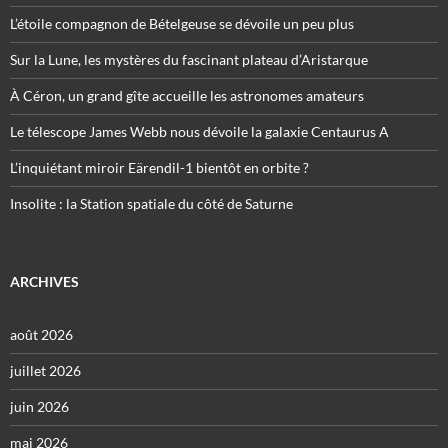
L’étoile compagnon de Bételgeuse se dévoile un peu plus
Sur la Lune, les mystères du fascinant plateau d’Aristarque
À Céron, un grand gîte accueille les astronomes amateurs
Le télescope James Webb nous dévoile la galaxie Centaurus A
L’inquiétant miroir Eärendil-1 bientôt en orbite ?
Insolite : la Station spatiale du côté de Saturne
ARCHIVES
août 2026
juillet 2026
juin 2026
mai 2026