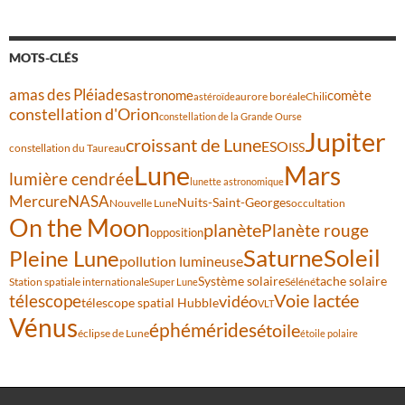
MOTS-CLÉS
amas des Pléiades
comète
astronome
aurore boréale
astéroïde
Chili
constellation d'Orion
constellation de la Grande Ourse
Jupiter
croissant de Lune
ESO
ISS
constellation du Taureau
Lune
Mars
lumière cendrée
lunette astronomique
Mercure
NASA
Nuits-Saint-Georges
Nouvelle Lune
occultation
On the Moon
planète
Planète rouge
opposition
Saturne
Soleil
Pleine Lune
pollution lumineuse
Système solaire
tache solaire
Station spatiale internationale
Séléné
Super Lune
Voie lactée
télescope
vidéo
télescope spatial Hubble
VLT
Vénus
éphémérides
étoile
éclipse de Lune
étoile polaire