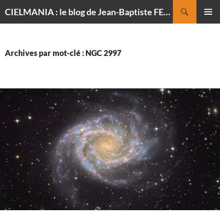
Recherche
CIELMANIA : le blog de Jean-Baptiste FELDMANN, photographe du ciel
ALLER
MENU
AU
PRINCI
CONTENU
Archives par mot-clé : NGC 2997