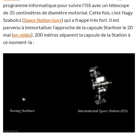
programme informatique pour suivre l’ISS avec un télescope
de 35 centimètres de diamètre motorisé. Cette fois, c’est Nagy
Szabolcs (
Space Station Guys
) qui a frappé très fort. Il est
parvenu à immortaliser l’approche de la capsule Starliner le 20
mai (
en vidéo
). 200 mètres séparent la capsule de la Station à
ce moment-là :