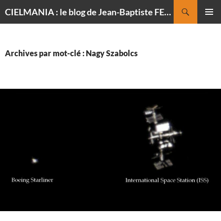
Recherche
CIELMANIA : le blog de Jean-Baptiste FELDMANN, photographe du ciel
ALLER
MENU
AU
PRINCI
CONTENU
Archives par mot-clé : Nagy Szabolcs