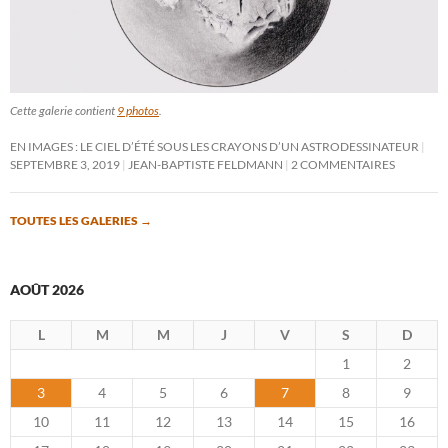
Cette galerie contient
9 photos
.
EN IMAGES : LE CIEL D’ÉTÉ SOUS LES CRAYONS D’UN ASTRODESSINATEUR
SEPTEMBRE 3, 2019
JEAN-BAPTISTE FELDMANN
2 COMMENTAIRES
TOUTES LES GALERIES
→
AOÛT 2026
L
M
M
J
V
S
D
1
2
3
4
5
6
7
8
9
10
11
12
13
14
15
16