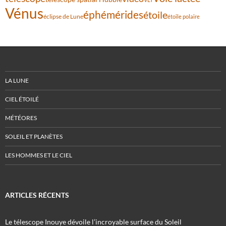
Vénus
éphémérides
étoile
éclipse de Lune
étoile polaire
LA LUNE
CIEL ÉTOILÉ
MÉTÉORES
SOLEIL ET PLANÈTES
LES HOMMES ET LE CIEL
ARTICLES RÉCENTS
Le télescope Inouye dévoile l’incroyable surface du Soleil