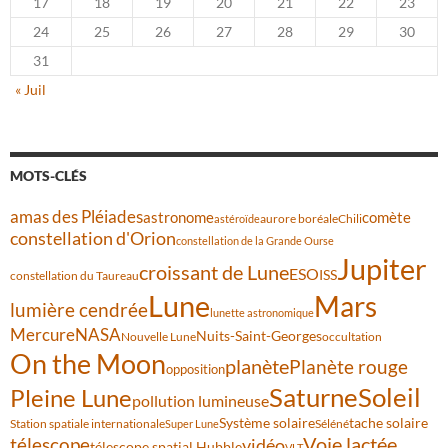
17
18
19
20
21
22
23
24
25
26
27
28
29
30
31
« Juil
MOTS-CLÉS
amas des Pléiades
comète
astronome
aurore boréale
astéroïde
Chili
constellation d'Orion
constellation de la Grande Ourse
Jupiter
croissant de Lune
ESO
ISS
constellation du Taureau
Lune
Mars
lumière cendrée
lunette astronomique
Mercure
NASA
Nuits-Saint-Georges
Nouvelle Lune
occultation
On the Moon
planète
Planète rouge
opposition
Saturne
Soleil
Pleine Lune
pollution lumineuse
Système solaire
tache solaire
Station spatiale internationale
Séléné
Super Lune
Voie lactée
télescope
vidéo
télescope spatial Hubble
VLT