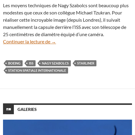
Les moyens techniques de Nagy Szabolcs sont beaucoup plus
modestes que ceux de son collègue Michael Tzukran. Pour
réaliser cette incroyable image (depuis Londres), il suivait
manuellement la capsule derrière l’ISS avec son télescope de
25 centimètres de diamètre équipé d’une caméra.
Stupéfiant : un amateur filme la capsule St
Continuer la lecture de
→
BOEING
ISS
NAGY SZABOLCS
STARLINER
STATION SPATIALE INTERNATIONALE
GALERIES