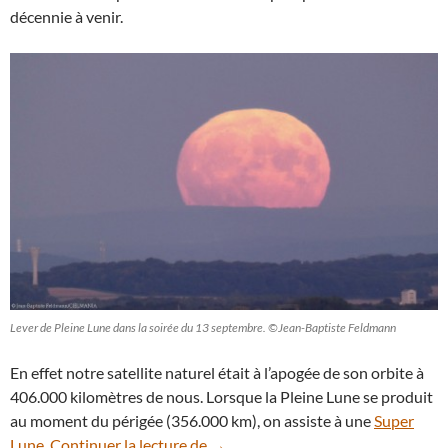
décennie à venir.
Lever de Pleine Lune dans la soirée du 13 septembre. ©Jean-Baptiste Feldmann
En effet notre satellite naturel était à l’apogée de son orbite à
406.000 kilomètres de nous. Lorsque la Pleine Lune se produit
au moment du périgée (356.000 km), on assiste à une
Super
Zoom sur la Pleine Lune des récol
Lune
.
Continuer la lecture de
→