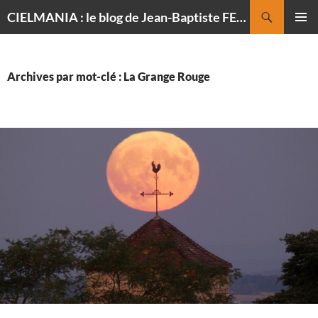
Recherche
CIELMANIA : le blog de Jean-Baptiste FELDMANN, photographe du ciel
ALLER
MENU
AU
PRINCI
CONTENU
Archives par mot-clé : La Grange Rouge