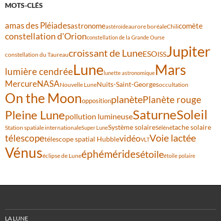
MOTS-CLÉS
amas des Pléiades
comète
astronome
aurore boréale
astéroïde
Chili
constellation d'Orion
constellation de la Grande Ourse
Jupiter
croissant de Lune
ESO
ISS
constellation du Taureau
Lune
Mars
lumière cendrée
lunette astronomique
Mercure
NASA
Nuits-Saint-Georges
Nouvelle Lune
occultation
On the Moon
planète
Planète rouge
opposition
Saturne
Soleil
Pleine Lune
pollution lumineuse
Système solaire
tache solaire
Station spatiale internationale
Séléné
Super Lune
Voie lactée
télescope
vidéo
télescope spatial Hubble
VLT
Vénus
éphémérides
étoile
éclipse de Lune
étoile polaire
LA LUNE