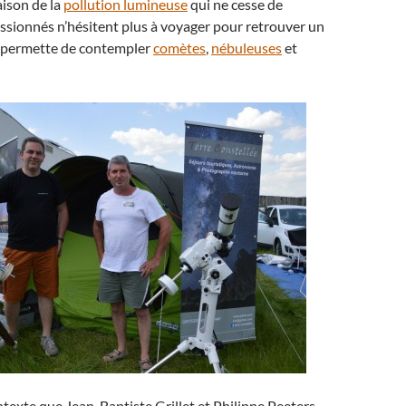
raison de la
pollution lumineuse
qui ne cesse de
assionnés n’hésitent plus à voyager pour retrouver un
ur permette de contempler
comètes
,
nébuleuses
et
ntexte que Jean-Baptiste Grillet et Philippe Peeters