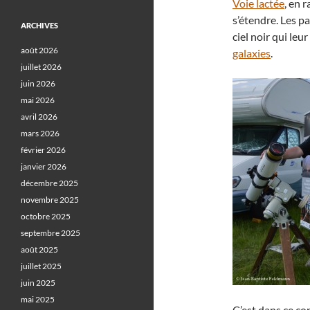
Voie lactée
, en 
s’étendre. Les p
ARCHIVES
ciel noir qui le
août 2026
galaxies
.
juillet 2026
juin 2026
mai 2026
avril 2026
mars 2026
février 2026
janvier 2026
décembre 2025
novembre 2025
octobre 2025
septembre 2025
août 2025
juillet 2025
juin 2025
mai 2025
C’est dans ce co