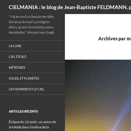
Recherche
CIELMANIA : le blog de Jean-Baptiste FELDMANN, p
"J'ai en moi un besoin terrible.
Dirais-je le mot? La religion.
Alors, je sors la nuit et je peins
des étoiles." Vincent van Gogh
Archives par mo
LA LUNE
CIEL ÉTOILÉ
MÉTÉORES
SOLEIL ET PLANÈTES
LES HOMMES ET LE CIEL
ARTICLES RÉCENTS
Éclipse du 12 août : un avion de
la NASA dans l’ombre de la