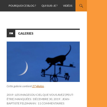
ALLER AU CONTENU
POURQUOI CE BLOG ?
QUI SUIS-JE ?
VIDÉOS
GALERIES
Cette galerie contient
27 photos
.
2019 : LES IMAGES DU CIEL QUE VOUS AVEZ (PEUT-
ÊTRE) MANQUÉES
DÉCEMBRE 30, 2019
JEAN-
BAPTISTE FELDMANN
11 COMMENTAIRES