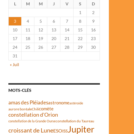
L
M
M
J
V
S
D
1
2
3
4
5
6
7
8
9
10
11
12
13
14
15
16
17
18
19
20
21
22
23
24
25
26
27
28
29
30
31
« Juil
MOTS-CLÉS
amas des Pléiades
astronome
astéroïde
comète
aurore boréale
Chili
constellation d'Orion
constellation du Taureau
constellation de la Grande Ourse
Jupiter
croissant de Lune
ESO
ISS