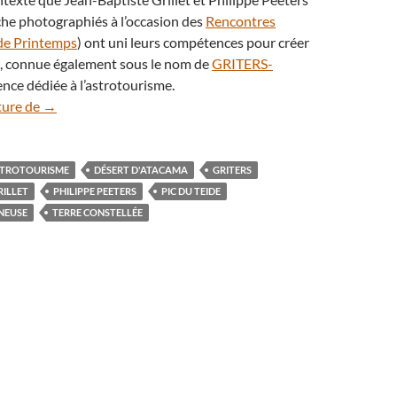
che photographiés à l’occasion des
Rencontres
de Printemps
) ont uni leurs compétences pour créer
e, connue également sous le nom de
GRITERS-
ence dédiée à l’astrotourisme.
Terre Constellée, l’agence qui vous emmène dans les étoile
ture de
→
TROTOURISME
DÉSERT D'ATACAMA
GRITERS
RILLET
PHILIPPE PEETERS
PIC DU TEIDE
NEUSE
TERRE CONSTELLÉE