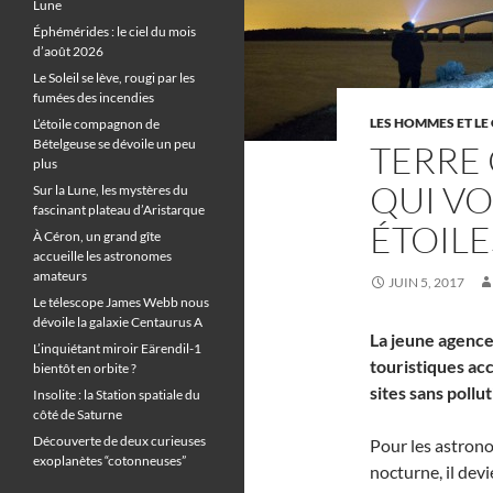
Lune
Éphémérides : le ciel du mois
d’août 2026
Le Soleil se lève, rougi par les
fumées des incendies
LES HOMMES ET LE 
L’étoile compagnon de
Bételgeuse se dévoile un peu
TERRE 
plus
QUI V
Sur la Lune, les mystères du
fascinant plateau d’Aristarque
ÉTOILE
À Céron, un grand gîte
accueille les astronomes
amateurs
JUIN 5, 2017
Le télescope James Webb nous
dévoile la galaxie Centaurus A
La jeune agence
L’inquiétant miroir Eärendil-1
touristiques ac
bientôt en orbite ?
sites sans pollu
Insolite : la Station spatiale du
côté de Saturne
Découverte de deux curieuses
Pour les astron
exoplanètes “cotonneuses”
nocturne, il devi