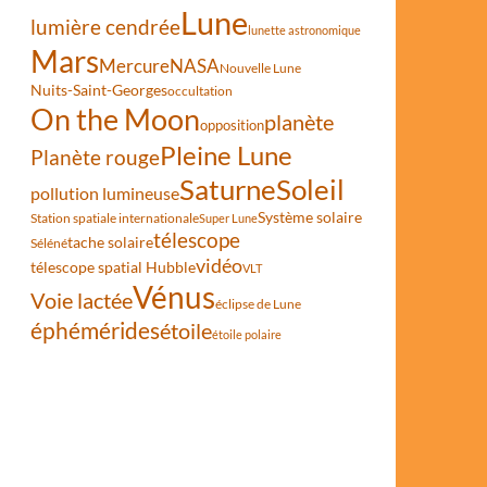
Lune
lumière cendrée
lunette astronomique
Mars
Mercure
NASA
Nouvelle Lune
Nuits-Saint-Georges
occultation
On the Moon
planète
opposition
s
Pleine Lune
Planète rouge
Saturne
Soleil
pollution lumineuse
Système solaire
Station spatiale internationale
Super Lune
télescope
tache solaire
Séléné
vidéo
télescope spatial Hubble
VLT
Vénus
Voie lactée
éclipse de Lune
éphémérides
étoile
étoile polaire