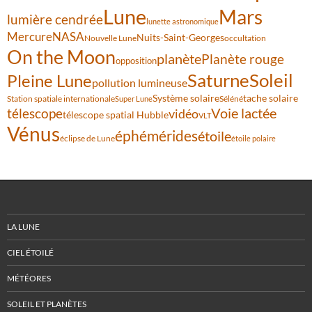
Lune
Mars
lumière cendrée
lunette astronomique
Mercure
NASA
Nuits-Saint-Georges
Nouvelle Lune
occultation
On the Moon
planète
Planète rouge
opposition
Saturne
Soleil
Pleine Lune
pollution lumineuse
Système solaire
tache solaire
Station spatiale internationale
Séléné
Super Lune
Voie lactée
télescope
vidéo
télescope spatial Hubble
VLT
Vénus
éphémérides
étoile
éclipse de Lune
étoile polaire
LA LUNE
CIEL ÉTOILÉ
MÉTÉORES
SOLEIL ET PLANÈTES