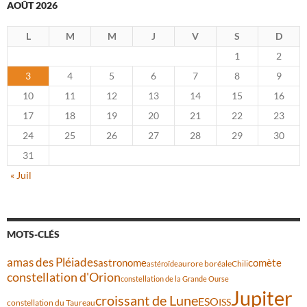
AOÛT 2026
L
M
M
J
V
S
D
1
2
3
4
5
6
7
8
9
10
11
12
13
14
15
16
17
18
19
20
21
22
23
24
25
26
27
28
29
30
31
« Juil
MOTS-CLÉS
amas des Pléiades
comète
astronome
aurore boréale
astéroïde
Chili
constellation d'Orion
constellation de la Grande Ourse
Jupiter
croissant de Lune
ESO
ISS
constellation du Taureau