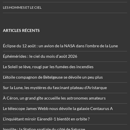
LES HOMMES ET LE CIEL
ARTICLES RÉCENTS
Éclipse du 12 août : un avion de la NASA dans l’ombre de la Lune
Éphémérides : le ciel du mois d’août 2026
Le Soleil se lève, rougi par les fumées des incendies
L’étoile compagnon de Bételgeuse se dévoile un peu plus
Sur la Lune, les mystères du fascinant plateau d’Aristarque
À Céron, un grand gîte accueille les astronomes amateurs
Le télescope James Webb nous dévoile la galaxie Centaurus A
L’inquiétant miroir Eärendil-1 bientôt en orbite ?
Insolite : la Station spatiale du côté de Saturne