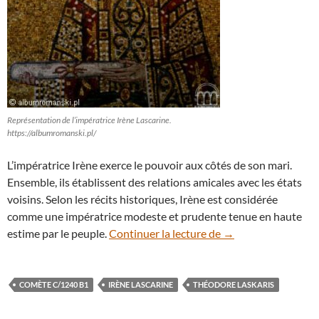
Représentation de l’impératrice Irène Lascarine.
https://albumromanski.pl/
L’impératrice Irène exerce le pouvoir aux côtés de son mari.
Ensemble, ils établissent des relations amicales avec les états
voisins. Selon les récits historiques, Irène est considérée
comme une impératrice modeste et prudente tenue en haute
Une comète permet d
estime par le peuple.
Continuer la lecture de
→
COMÈTE C/1240 B1
IRÈNE LASCARINE
THÉODORE LASKARIS