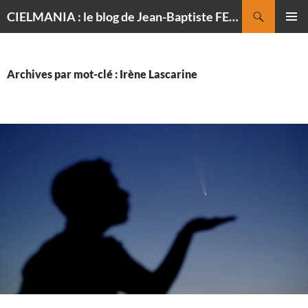
Recherche
CIELMANIA : le blog de Jean-Baptiste FELDMANN, photographe du ciel
ALLER
MENU
AU
PRINCI
CONTENU
Archives par mot-clé : Irène Lascarine