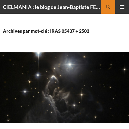
Recherche
CIELMANIA : le blog de Jean-Baptiste FELDMANN, photographe du ciel
ALLER
MENU
AU
PRINCI
CONTENU
Archives par mot-clé : IRAS 05437 + 2502