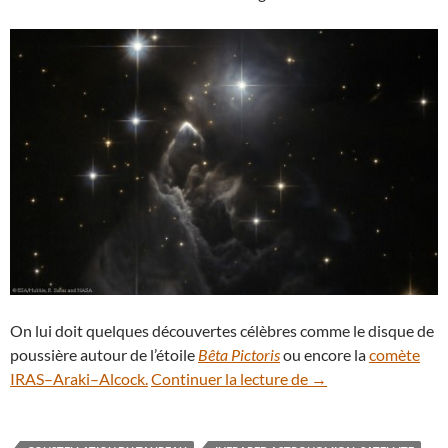
On lui doit quelques découvertes célèbres comme le disque de
poussière autour de l’étoile
Bêta Pictoris
ou encore la
comète
L’énigmatique nuage
IRAS–Araki–Alcock.
Continuer la lecture de
→