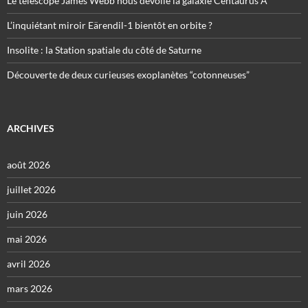
Le télescope James Webb nous dévoile la galaxie Centaurus A
L’inquiétant miroir Eärendil-1 bientôt en orbite ?
Insolite : la Station spatiale du côté de Saturne
Découverte de deux curieuses exoplanètes “cotonneuses”
ARCHIVES
août 2026
juillet 2026
juin 2026
mai 2026
avril 2026
mars 2026