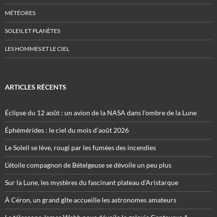
MÉTÉORES
SOLEIL ET PLANÈTES
LES HOMMES ET LE CIEL
ARTICLES RÉCENTS
Éclipse du 12 août : un avion de la NASA dans l’ombre de la Lune
Éphémérides : le ciel du mois d’août 2026
Le Soleil se lève, rougi par les fumées des incendies
L’étoile compagnon de Bételgeuse se dévoile un peu plus
Sur la Lune, les mystères du fascinant plateau d’Aristarque
À Céron, un grand gîte accueille les astronomes amateurs