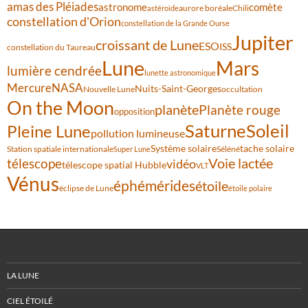
amas des Pléiades
comète
astronome
aurore boréale
astéroïde
Chili
constellation d'Orion
constellation de la Grande Ourse
Jupiter
croissant de Lune
ESO
ISS
constellation du Taureau
Lune
Mars
lumière cendrée
lunette astronomique
Mercure
NASA
Nuits-Saint-Georges
Nouvelle Lune
occultation
On the Moon
planète
Planète rouge
opposition
Saturne
Soleil
Pleine Lune
pollution lumineuse
Système solaire
tache solaire
Station spatiale internationale
Séléné
Super Lune
Voie lactée
télescope
vidéo
télescope spatial Hubble
VLT
Vénus
éphémérides
étoile
éclipse de Lune
étoile polaire
LA LUNE
CIEL ÉTOILÉ