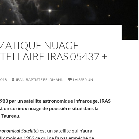
GMATIQUE NUAGE
TELLAIRE IRAS 05437 +
2018
JEAN-BAPTISTE FELDMANN
LAISSER UN
83 par un satellite astronomique infrarouge, IRAS
t un curieux nuage de poussière situé dans la
u Taureau.
ronomical Satellite
) est un satellite qui n’aura
ix mois en 1983 ce qui ne l’a pas empêché de