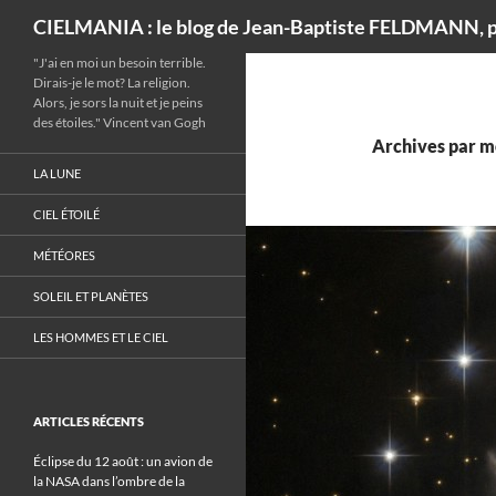
Recherche
CIELMANIA : le blog de Jean-Baptiste FELDMANN, p
"J'ai en moi un besoin terrible.
Dirais-je le mot? La religion.
Alors, je sors la nuit et je peins
des étoiles." Vincent van Gogh
Archives par mo
LA LUNE
CIEL ÉTOILÉ
MÉTÉORES
SOLEIL ET PLANÈTES
LES HOMMES ET LE CIEL
ARTICLES RÉCENTS
Éclipse du 12 août : un avion de
la NASA dans l’ombre de la