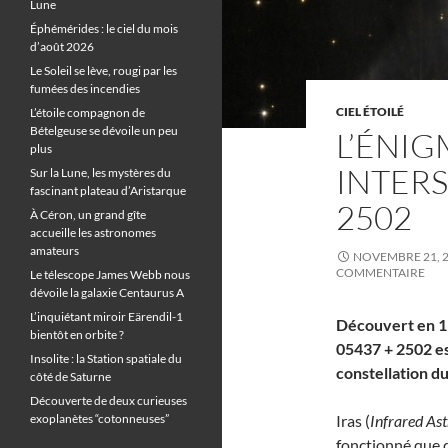
Lune
Éphémérides : le ciel du mois
d’août 2026
Le Soleil se lève, rougi par les
fumées des incendies
CIEL ÉTOILÉ
L’étoile compagnon de
Bételgeuse se dévoile un peu
L’ÉNI
plus
INTERS
Sur la Lune, les mystères du
fascinant plateau d’Aristarque
2502
À Céron, un grand gîte
accueille les astronomes
amateurs
NOVEMBRE 21, 
COMMENTAIRE
Le télescope James Webb nous
dévoile la galaxie Centaurus A
L’inquiétant miroir Eärendil-1
Découvert en 19
bientôt en orbite ?
05437 + 2502 es
Insolite : la Station spatiale du
constellation d
côté de Saturne
Découverte de deux curieuses
exoplanètes “cotonneuses”
Iras (
Infrared Ast
fonctionné que d