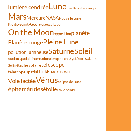
Lune
lumière cendrée
lunette astronomique
37 + 2502
Mars
Mercure
NASA
Nouvelle Lune
Nuits-Saint-Georges
occultation
On the Moon
planète
opposition
Pleine Lune
Planète rouge
Saturne
Soleil
pollution lumineuse
Système solaire
Station spatiale internationale
Super Lune
télescope
tache solaire
Séléné
vidéo
télescope spatial Hubble
VLT
Vénus
Voie lactée
éclipse de Lune
éphémérides
étoile
étoile polaire