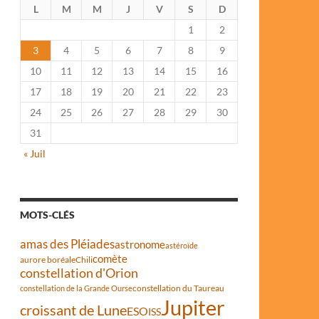
L
M
M
J
V
S
D
1
2
3
4
5
6
7
8
9
10
11
12
13
14
15
16
17
18
19
20
21
22
23
24
25
26
27
28
29
30
31
« Juil
MOTS-CLÉS
amas des Pléiades
astronome
astéroïde
comète
aurore boréale
Chili
constellation d'Orion
constellation du Taureau
constellation de la Grande Ourse
Jupiter
croissant de Lune
ESO
ISS