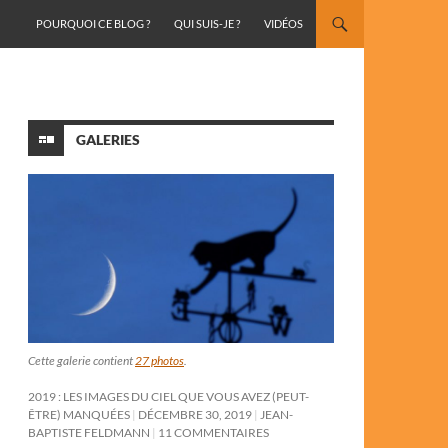
ALLER AU CONTENU
POURQUOI CE BLOG ?
QUI SUIS-JE ?
VIDÉOS
GALERIES
Cette galerie contient
27 photos
.
2019 : LES IMAGES DU CIEL QUE VOUS AVEZ (PEUT-
ÊTRE) MANQUÉES
DÉCEMBRE 30, 2019
JEAN-
BAPTISTE FELDMANN
11 COMMENTAIRES