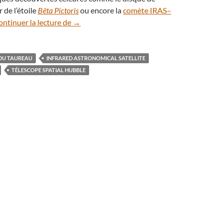
 de l’étoile
Bêta Pictoris
ou encore la
comète IRAS–
L’énigmatique nuage interstellaire IRAS 054
ntinuer la lecture de
→
DU TAUREAU
INFRARED ASTRONOMICAL SATELLITE
TÉLESCOPE SPATIAL HUBBLE