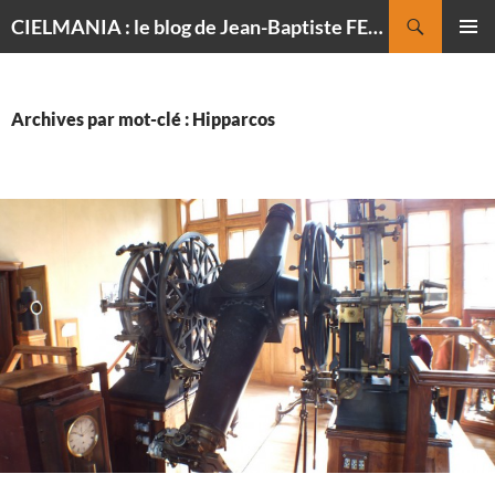
Recherche
CIELMANIA : le blog de Jean-Baptiste FELDMANN, photographe du ciel
ALLER
MENU
AU
PRINCI
CONTENU
Archives par mot-clé : Hipparcos