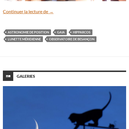
La lunette méridienne de l’Observatoire
Continuer la lecture de
→
ASTRONOMIE DE POSITION
GAIA
HIPPARCOS
LUNETTE MÉRIDIENNE
OBSERVATOIRE DE BESANÇON
GALERIES