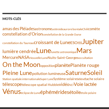
MOTS-CLÉS
amas des Pléiades
comète
astronome
aurore boréale
astéroïde
Chili
constellation d'Orion
constellation de la Grande Ourse
Jupiter
croissant de Lune
ESO
ISS
constellation du Taureau
Lune
Mars
lumière cendrée
lunette astronomique
Mercure
NASA
Nuits-Saint-Georges
Nouvelle Lune
occultation
On the Moon
planète
Planète rouge
opposition
Saturne
Soleil
Pleine Lune
pollution lumineuse
Système solaire
tache solaire
Station spatiale internationale
Séléné
Super Lune
Voie lactée
télescope
vidéo
télescope spatial Hubble
VLT
Vénus
éphémérides
étoile
éclipse de Lune
étoile polaire