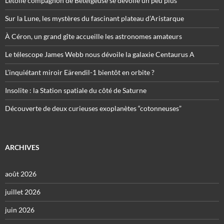
L’étoile compagnon de Bételgeuse se dévoile un peu plus
Sur la Lune, les mystères du fascinant plateau d’Aristarque
À Céron, un grand gîte accueille les astronomes amateurs
Le télescope James Webb nous dévoile la galaxie Centaurus A
L’inquiétant miroir Eärendil-1 bientôt en orbite ?
Insolite : la Station spatiale du côté de Saturne
Découverte de deux curieuses exoplanètes “cotonneuses”
ARCHIVES
août 2026
juillet 2026
juin 2026