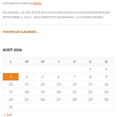
Cette galerie contient
9 photos
.
EN IMAGES : LE CIEL D’ÉTÉ SOUS LES CRAYONS D’UN ASTRODESSINATEUR
SEPTEMBRE 3, 2019
JEAN-BAPTISTE FELDMANN
2 COMMENTAIRES
TOUTES LES GALERIES
→
AOÛT 2026
L
M
M
J
V
S
D
1
2
3
4
5
6
7
8
9
10
11
12
13
14
15
16
17
18
19
20
21
22
23
24
25
26
27
28
29
30
31
« Juil