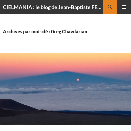
Recherche
CIELMANIA : le blog de Jean-Baptiste FELDMANN, photographe du ciel
ALLER
MENU
AU
PRINCI
CONTENU
Archives par mot-clé : Greg Chavdarian