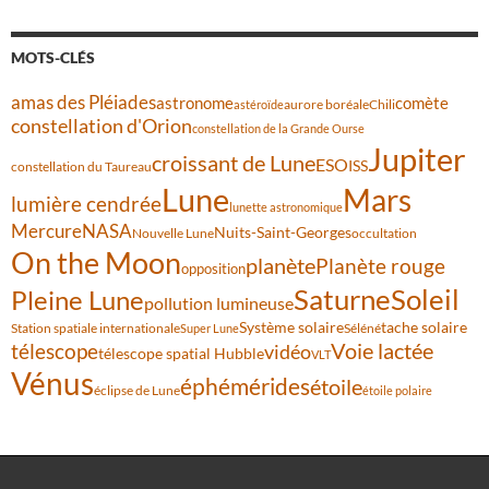
MOTS-CLÉS
amas des Pléiades
comète
astronome
aurore boréale
astéroïde
Chili
constellation d'Orion
constellation de la Grande Ourse
Jupiter
croissant de Lune
ESO
ISS
constellation du Taureau
Lune
Mars
lumière cendrée
lunette astronomique
Mercure
NASA
Nuits-Saint-Georges
Nouvelle Lune
occultation
On the Moon
planète
Planète rouge
opposition
Saturne
Soleil
Pleine Lune
pollution lumineuse
Système solaire
tache solaire
Station spatiale internationale
Séléné
Super Lune
Voie lactée
télescope
vidéo
télescope spatial Hubble
VLT
Vénus
éphémérides
étoile
éclipse de Lune
étoile polaire