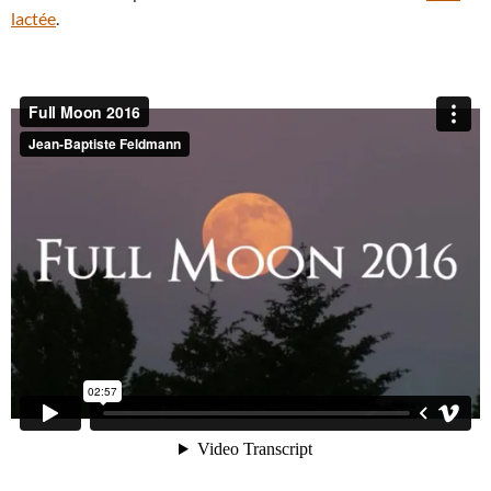
lactée
.