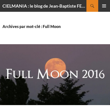
Recherche
CIELMANIA : le blog de Jean-Baptiste FELDMANN, photographe du ciel
ALLER
MENU
AU
PRINCI
CONTENU
Archives par mot-clé : Full Moon