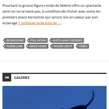
Pourtant la grosse figure ronde de Séléné offre un spectacle
dont on ne se lasse pas, à condition de choisir avec soins les
premiers plans terrestres qui seront mis en valeur par son
En vidéo : Full Moon 2016, un
éclairage.
Continuer la lecture de
→
BOURGOGNE
FULL MOON
NUITS-SAINT-GEORGES
PLEINE LUNE
SPACE-MUSIC
VALÈRE LEROY
VIDÉO
GALERIES