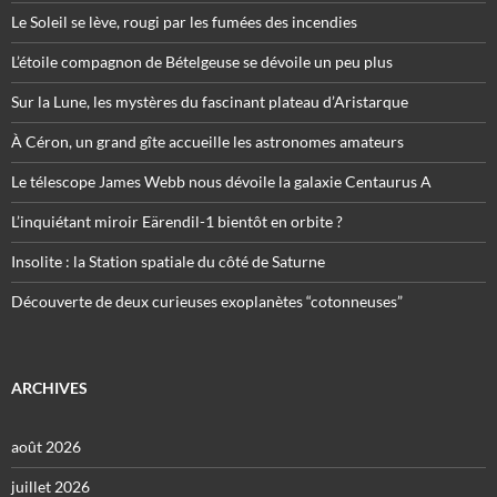
Le Soleil se lève, rougi par les fumées des incendies
L’étoile compagnon de Bételgeuse se dévoile un peu plus
Sur la Lune, les mystères du fascinant plateau d’Aristarque
À Céron, un grand gîte accueille les astronomes amateurs
Le télescope James Webb nous dévoile la galaxie Centaurus A
L’inquiétant miroir Eärendil-1 bientôt en orbite ?
Insolite : la Station spatiale du côté de Saturne
Découverte de deux curieuses exoplanètes “cotonneuses”
ARCHIVES
août 2026
juillet 2026