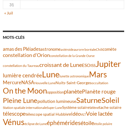
31
« Juil
MOTS-CLÉS
amas des Pléiades
comète
astronome
aurore boréale
astéroïde
Chili
constellation d'Orion
constellation de la Grande Ourse
Jupiter
croissant de Lune
ESO
ISS
constellation du Taureau
Lune
Mars
lumière cendrée
lunette astronomique
Mercure
NASA
Nuits-Saint-Georges
Nouvelle Lune
occultation
On the Moon
planète
Planète rouge
opposition
Saturne
Soleil
Pleine Lune
pollution lumineuse
Système solaire
tache solaire
Station spatiale internationale
Séléné
Super Lune
Voie lactée
télescope
vidéo
télescope spatial Hubble
VLT
Vénus
éphémérides
étoile
éclipse de Lune
étoile polaire