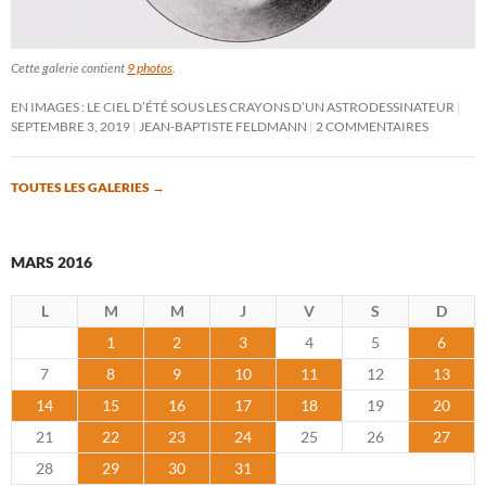
Cette galerie contient
9 photos
.
EN IMAGES : LE CIEL D’ÉTÉ SOUS LES CRAYONS D’UN ASTRODESSINATEUR
SEPTEMBRE 3, 2019
JEAN-BAPTISTE FELDMANN
2 COMMENTAIRES
TOUTES LES GALERIES
→
MARS 2016
L
M
M
J
V
S
D
1
2
3
4
5
6
7
8
9
10
11
12
13
14
15
16
17
18
19
20
21
22
23
24
25
26
27
28
29
30
31