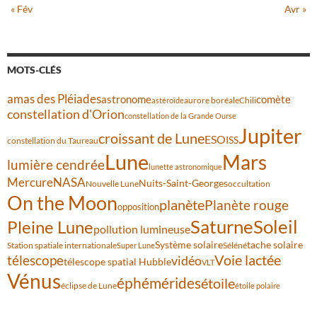
« Fév
Avr »
MOTS-CLÉS
amas des Pléiades
comète
astronome
aurore boréale
astéroïde
Chili
constellation d'Orion
constellation de la Grande Ourse
Jupiter
croissant de Lune
ESO
ISS
constellation du Taureau
Lune
Mars
lumière cendrée
lunette astronomique
Mercure
NASA
Nuits-Saint-Georges
Nouvelle Lune
occultation
On the Moon
planète
Planète rouge
opposition
Saturne
Soleil
Pleine Lune
pollution lumineuse
Système solaire
tache solaire
Station spatiale internationale
Séléné
Super Lune
Voie lactée
télescope
vidéo
télescope spatial Hubble
VLT
Vénus
éphémérides
étoile
éclipse de Lune
étoile polaire