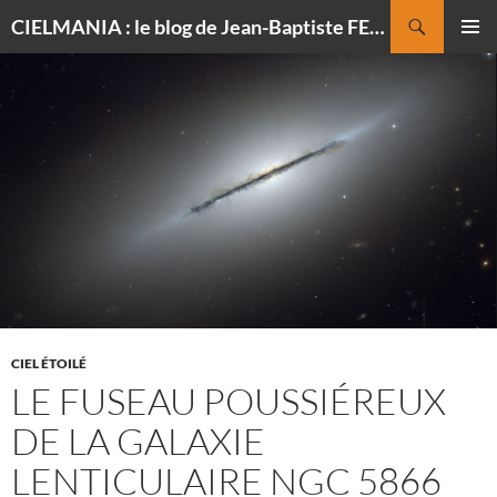
Recherche
CIELMANIA : le blog de Jean-Baptiste FELDMANN, photographe du ciel
ALLER
MENU
AU
PRINCI
CONTENU
CIEL ÉTOILÉ
LE FUSEAU POUSSIÉREUX
DE LA GALAXIE
LENTICULAIRE NGC 5866