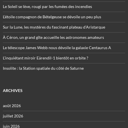
Le Soleil se lève, rougi par les fumées des incendies
L’étoile compagnon de Bételgeuse se dévoile un peu plus
Sur la Lune, les mystères du fascinant plateau d’Aristarque
À Céron, un grand gîte accueille les astronomes amateurs
Le télescope James Webb nous dévoile la galaxie Centaurus A
L’inquiétant miroir Eärendil-1 bientôt en orbite ?
Insolite : la Station spatiale du côté de Saturne
ARCHIVES
août 2026
juillet 2026
juin 2026