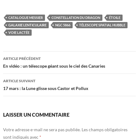
CATALOGUE MESSIER
CONSTELLATION DU DRAGON
ÉTOILE
GALAXIE LENTICULAIRE
NGC 5866
TÉLESCOPE SPATIAL HUBBLE
VOIE LACTÉE
Navigation
ARTICLE PRÉCÉDENT
des
En vidéo : un télescope géant sous le ciel des Canaries
articles
ARTICLE SUIVANT
17 mars : la Lune glisse sous Castor et Pollux
LAISSER UN COMMENTAIRE
Votre adresse e-mail ne sera pas publiée.
Les champs obligatoires
sont indiqués avec
*