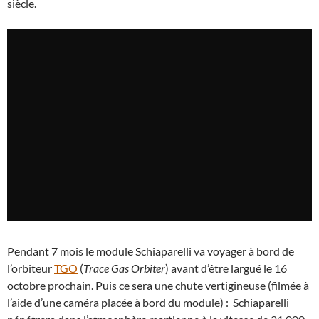
siècle.
Pendant 7 mois le module Schiaparelli va voyager à bord de
l’orbiteur
TGO
(
Trace Gas Orbiter
) avant d’être largué le 16
octobre prochain. Puis ce sera une chute vertigineuse (filmée à
l’aide d’une caméra placée à bord du module) : Schiaparelli