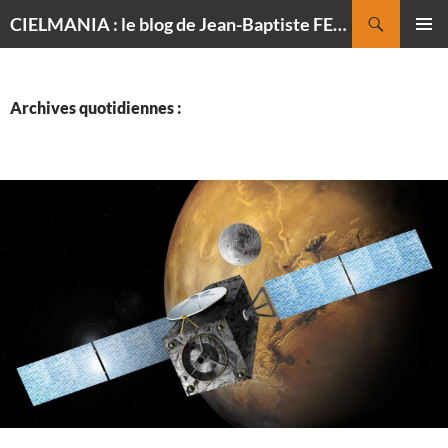
Recherche
CIELMANIA : le blog de Jean-Baptiste FELDMANN, photographe du ciel
ALLER
MENU
AU
PRINCI
CONTENU
Archives quotidiennes :