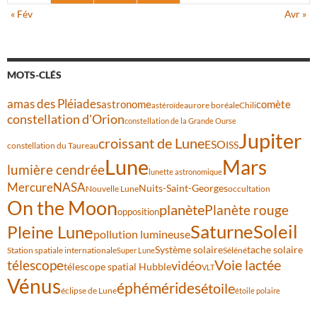
« Fév
Avr »
MOTS-CLÉS
amas des Pléiades
comète
astronome
aurore boréale
astéroïde
Chili
constellation d'Orion
constellation de la Grande Ourse
Jupiter
croissant de Lune
ESO
ISS
constellation du Taureau
Lune
Mars
lumière cendrée
lunette astronomique
Mercure
NASA
Nuits-Saint-Georges
Nouvelle Lune
occultation
On the Moon
planète
Planète rouge
opposition
Saturne
Soleil
Pleine Lune
pollution lumineuse
Système solaire
tache solaire
Station spatiale internationale
Séléné
Super Lune
Voie lactée
télescope
vidéo
télescope spatial Hubble
VLT
Vénus
éphémérides
étoile
éclipse de Lune
étoile polaire