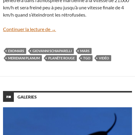
pénétrera dans l’atmosphère martienne à la vitesse de 21.000
km/h et sera freiné peu à peu jusqu’à une vitesse finale de 4
km/h quand s’éteindront les rétrofusées.
En vidéo : le voyage de la sonde ExoMars
Continuer la lecture de
→
EXOMARS
GIOVANNI SCHIAPARELLI
MARS
MERIDIANI PLANUM
PLANÈTE ROUGE
TGO
VIDÉO
GALERIES