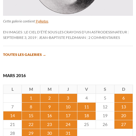
Cette galerie contient
9 photos
.
EN IMAGES : LE CIEL D’ÉTÉ SOUS LES CRAYONS D’UN ASTRODESSINATEUR
SEPTEMBRE 3, 2019
JEAN-BAPTISTE FELDMANN
2 COMMENTAIRES
TOUTES LES GALERIES
→
MARS 2016
L
M
M
J
V
S
D
1
2
3
4
5
6
7
8
9
10
11
12
13
14
15
16
17
18
19
20
21
22
23
24
25
26
27
28
29
30
31