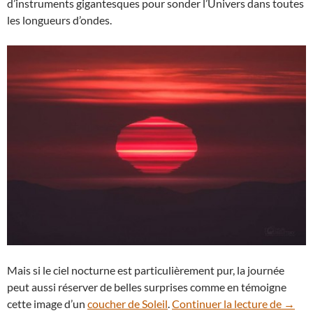
d’instruments gigantesques pour sonder l’Univers dans toutes
les longueurs d’ondes.
Mais si le ciel nocturne est particulièrement pur, la journée
peut aussi réserver de belles surprises comme en témoigne
Le Sol
cette image d’un
coucher de Soleil
.
Continuer la lecture de
→