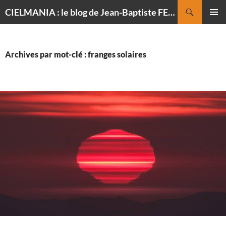
Recherche
CIELMANIA : le blog de Jean-Baptiste FELDMANN, photographe du ciel
ALLER
MENU
AU
PRINCI
CONTENU
Archives par mot-clé : franges solaires