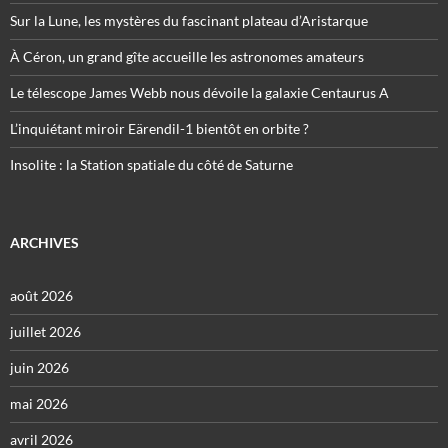
Sur la Lune, les mystères du fascinant plateau d’Aristarque
À Céron, un grand gîte accueille les astronomes amateurs
Le télescope James Webb nous dévoile la galaxie Centaurus A
L’inquiétant miroir Eärendil-1 bientôt en orbite ?
Insolite : la Station spatiale du côté de Saturne
ARCHIVES
août 2026
juillet 2026
juin 2026
mai 2026
avril 2026