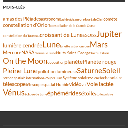
MOTS-CLÉS
amas des Pléiades
comète
astronome
aurore boréale
astéroïde
Chili
constellation d'Orion
constellation de la Grande Ourse
Jupiter
croissant de Lune
ESO
ISS
constellation du Taureau
Lune
Mars
lumière cendrée
lunette astronomique
Mercure
NASA
Nuits-Saint-Georges
Nouvelle Lune
occultation
On the Moon
planète
Planète rouge
opposition
Saturne
Soleil
Pleine Lune
pollution lumineuse
Système solaire
tache solaire
Station spatiale internationale
Séléné
Super Lune
Voie lactée
télescope
vidéo
télescope spatial Hubble
VLT
Vénus
éphémérides
étoile
éclipse de Lune
étoile polaire