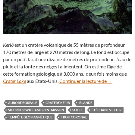
Kerið
est un cratère volcanique de 55 mètres de profondeur,
170 mètres de large et 270 mètres de long. Le fond est occupé
par un petit lac d’une dizaine de mètres de profondeur. L’eau de
pluie et la fonte des neiges l’alimentent. On estime l’âge de
cette formation géologique à 3.000 ans, deux fois moins que
Aurores boréa
Crater Lake
aux États-Unis.
Continuer la lecture de
→
AURORE BORÉALE
CRATÈRE KERIÐ
ISLANDE
SIGURDUR WILLIAM BRYNJARSSON
SOLEIL
STÉPHANE VETTER
TEMPÊTE GÉOMAGNÉTIQUE
TROU CORONAL