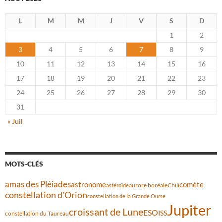
L
M
M
J
V
S
D
1
2
3
4
5
6
7
8
9
10
11
12
13
14
15
16
17
18
19
20
21
22
23
24
25
26
27
28
29
30
31
« Juil
MOTS-CLÉS
amas des Pléiades
comète
astronome
aurore boréale
astéroïde
Chili
constellation d'Orion
constellation de la Grande Ourse
Jupiter
croissant de Lune
ESO
ISS
constellation du Taureau