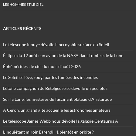
LES HOMMES ET LE CIEL
ARTICLES RÉCENTS
Le télescope Inouye dévoile l’incroyable surface du Soleil
Éclipse du 12 août : un avion de la NASA dans l’ombre de la Lune
Éphémérides : le ciel du mois d’août 2026
Le Soleil se lève, rougi par les fumées des incendies
L’étoile compagnon de Bételgeuse se dévoile un peu plus
Sur la Lune, les mystères du fascinant plateau d’Aristarque
À Céron, un grand gîte accueille les astronomes amateurs
Le télescope James Webb nous dévoile la galaxie Centaurus A
L’inquiétant miroir Eärendil-1 bientôt en orbite ?