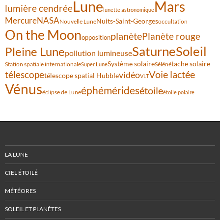
Lune
Mars
lumière cendrée
lunette astronomique
Mercure
NASA
Nuits-Saint-Georges
Nouvelle Lune
occultation
On the Moon
planète
Planète rouge
opposition
Saturne
Soleil
Pleine Lune
pollution lumineuse
Système solaire
tache solaire
Station spatiale internationale
Séléné
Super Lune
Voie lactée
télescope
vidéo
télescope spatial Hubble
VLT
Vénus
éphémérides
étoile
éclipse de Lune
étoile polaire
LA LUNE
CIEL ÉTOILÉ
MÉTÉORES
SOLEIL ET PLANÈTES