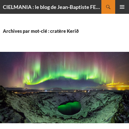
Recherche
CIELMANIA : le blog de Jean-Baptiste FELDMANN, photographe du ciel
ALLER
MENU
AU
PRINCI
CONTENU
Archives par mot-clé : cratère Kerið