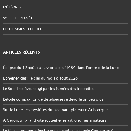
MÉTÉORES
SOLEIL ET PLANÈTES
LES HOMMES ET LE CIEL
ARTICLES RÉCENTS
Éclipse du 12 août : un avion de la NASA dans l’ombre de la Lune
Éphémérides : le ciel du mois d’août 2026
Le Soleil se lève, rougi par les fumées des incendies
L’étoile compagnon de Bételgeuse se dévoile un peu plus
Sur la Lune, les mystères du fascinant plateau d’Aristarque
À Céron, un grand gîte accueille les astronomes amateurs
Le télescope James Webb nous dévoile la galaxie Centaurus A