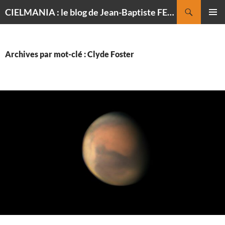
Recherche
CIELMANIA : le blog de Jean-Baptiste FELDMANN, photographe du ciel
ALLER
MENU
AU
PRINCI
CONTENU
Archives par mot-clé : Clyde Foster