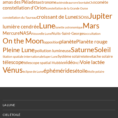
amas des Pléiades
comète
astronome
aurore boréale
astéroïde
Chili
constellation d'Orion
constellation de la Grande Ourse
Jupiter
croissant de Lune
ESO
ISS
constellation du Taureau
Lune
Mars
lumière cendrée
lunette astronomique
Mercure
NASA
Nuits-Saint-Georges
Nouvelle Lune
occultation
On the Moon
planète
Planète rouge
opposition
Saturne
Soleil
Pleine Lune
pollution lumineuse
Système solaire
tache solaire
Station spatiale internationale
Séléné
Super Lune
Voie lactée
télescope
vidéo
télescope spatial Hubble
VLT
Vénus
éphémérides
étoile
éclipse de Lune
étoile polaire
LA LUNE
CIEL ÉTOILÉ