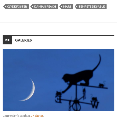
CLYDE FOSTER
DAMIAN PEACH
MARS
TEMPÊTE DE SABLE
GALERIES
Cette galerie contient
27 photos
.