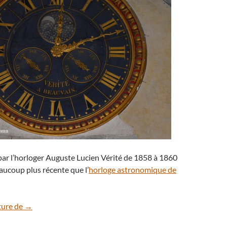
e par l’horloger Auguste Lucien Vérité de 1858 à 1860
eaucoup plus récente que l’
horloge astronomique de
L’horloge astronomique de Besançon
ture de
→