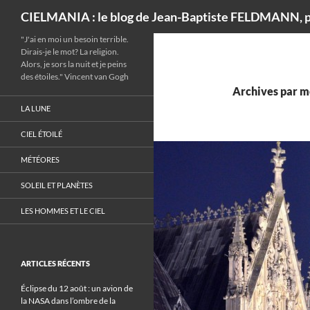
Recherche
CIELMANIA : le blog de Jean-Baptiste FELDMANN, p
"J'ai en moi un besoin terrible.
Dirais-je le mot? La religion.
Alors, je sors la nuit et je peins
des étoiles." Vincent van Gogh
Archives par mo
LA LUNE
CIEL ÉTOILÉ
MÉTÉORES
SOLEIL ET PLANÈTES
LES HOMMES ET LE CIEL
ARTICLES RÉCENTS
Éclipse du 12 août : un avion de
la NASA dans l’ombre de la