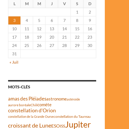
L
M
M
J
V
S
D
1
2
3
4
5
6
7
8
9
10
11
12
13
14
15
16
17
18
19
20
21
22
23
24
25
26
27
28
29
30
31
« Juil
MOTS-CLÉS
amas des Pléiades
astronome
astéroïde
comète
aurore boréale
Chili
constellation d'Orion
constellation du Taureau
constellation de la Grande Ourse
Jupiter
croissant de Lune
ESO
ISS