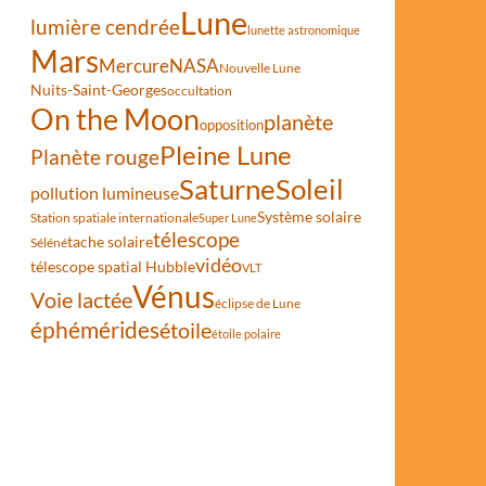
Lune
lumière cendrée
lunette astronomique
Mars
Mercure
NASA
Nouvelle Lune
Nuits-Saint-Georges
occultation
ssus de la cathédrale de Reims
On the Moon
planète
opposition
Pleine Lune
Planète rouge
Saturne
Soleil
pollution lumineuse
Système solaire
Station spatiale internationale
Super Lune
télescope
tache solaire
Séléné
vidéo
télescope spatial Hubble
VLT
Vénus
Voie lactée
éclipse de Lune
éphémérides
étoile
étoile polaire