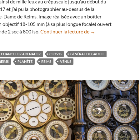
 ainsi de mille feux au crépuscule jusqu’au début du
7 et j’ai pu la photographier au-dessus de la
e-Dame de Reims. Image réalisée avec un boîtier
objectif 18-105 mm (à sa plus longue focale) ouvert
La planète Vénus au-de
 de 2 sec à 800 iso.
Continuer la lecture de
→
CHANCELIER ADENAUER
CLOVIS
GÉNÉRAL DE GAULLE
REIMS
PLANÈTE
REIMS
VÉNUS