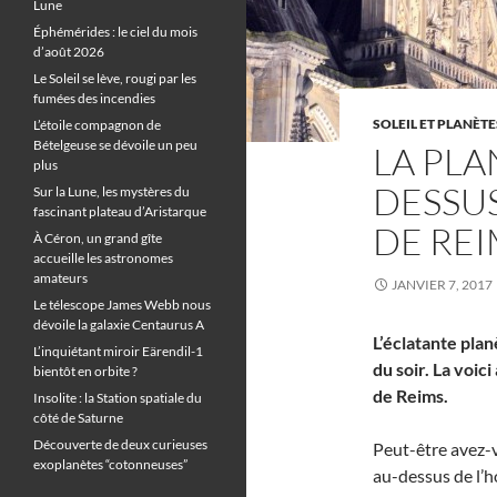
Lune
Éphémérides : le ciel du mois
d’août 2026
Le Soleil se lève, rougi par les
fumées des incendies
SOLEIL ET PLANÈTE
L’étoile compagnon de
Bételgeuse se dévoile un peu
LA PLA
plus
DESSU
Sur la Lune, les mystères du
fascinant plateau d’Aristarque
DE REI
À Céron, un grand gîte
accueille les astronomes
amateurs
JANVIER 7, 2017
Le télescope James Webb nous
dévoile la galaxie Centaurus A
L’éclatante plan
L’inquiétant miroir Eärendil-1
du soir. La voic
bientôt en orbite ?
de Reims.
Insolite : la Station spatiale du
côté de Saturne
Découverte de deux curieuses
Peut-être avez-v
exoplanètes “cotonneuses”
au-dessus de l’h