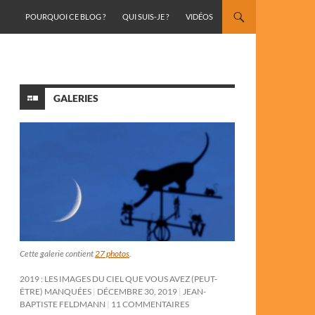
ALLER AU CONTENU
POURQUOI CE BLOG ?
QUI SUIS-JE ?
VIDÉOS
GALERIES
Cette galerie contient
27 photos
.
2019 : LES IMAGES DU CIEL QUE VOUS AVEZ (PEUT-
ÊTRE) MANQUÉES
DÉCEMBRE 30, 2019
JEAN-
BAPTISTE FELDMANN
11 COMMENTAIRES