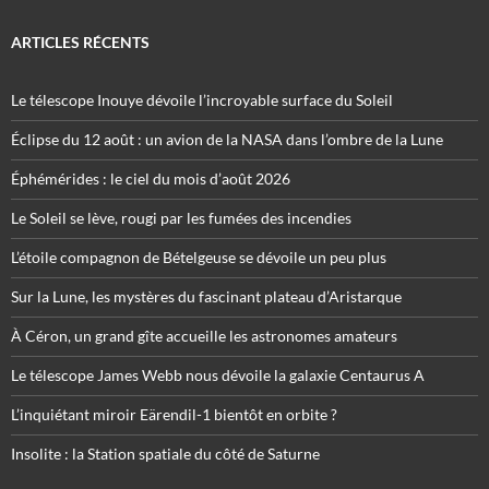
ARTICLES RÉCENTS
Le télescope Inouye dévoile l’incroyable surface du Soleil
Éclipse du 12 août : un avion de la NASA dans l’ombre de la Lune
Éphémérides : le ciel du mois d’août 2026
Le Soleil se lève, rougi par les fumées des incendies
L’étoile compagnon de Bételgeuse se dévoile un peu plus
Sur la Lune, les mystères du fascinant plateau d’Aristarque
À Céron, un grand gîte accueille les astronomes amateurs
Le télescope James Webb nous dévoile la galaxie Centaurus A
L’inquiétant miroir Eärendil-1 bientôt en orbite ?
Insolite : la Station spatiale du côté de Saturne