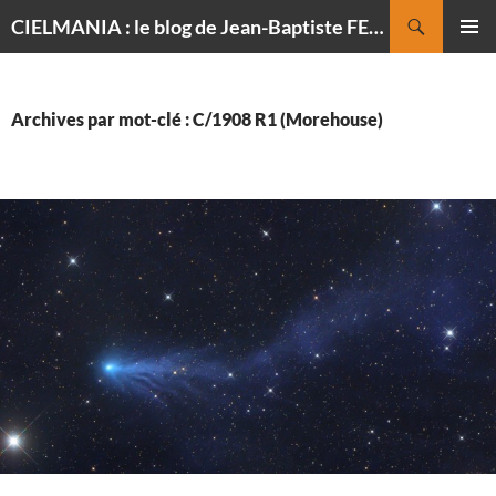
Recherche
CIELMANIA : le blog de Jean-Baptiste FELDMANN, photographe du ciel
ALLER
MENU
AU
PRINCI
CONTENU
Archives par mot-clé : C/1908 R1 (Morehouse)