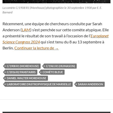
La comète C/1908 R1 (Morehouse) photographiée le 30 septembre 1908 par E. E.
Barnard
Récemment, une équipe de chercheurs conduite par Sarah
Anderson (
LAM
) s’est penchée sur cette comète atypique. Elle
a présenté le résultat de son travail à l’occasion de l’
Europlanet
Science Congress 2024
qui s’est tenu du 8 au 13 septembre à
C/1908 R1 (Morehouse) était une
Berlin.
Continuer la lecture de
→
C/1908 R1 (MOREHOUSE)
C/1961 R1 (HUMASON)
C/2016 R2 PANSTARRS
COMÈTE BLEUE
DANIEL WALTER MOREHOUSE
LABORATOIRE D’ASTROPHYSIQUE DE MARSEILLE
SARAH ANDERSON