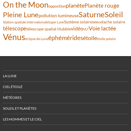
On the Moon
planète
Planète rouge
opposition
Saturne
Soleil
Pleine Lune
pollution lumineuse
Système solaire
tache solaire
Station spatiale internationale
Séléné
Super Lune
Voie lactée
télescope
vidéo
télescope spatial Hubble
VLT
Vénus
éphémérides
étoile
éclipse de Lune
étoile polaire
LA LUNE
CIEL ÉTOILÉ
MÉTÉORES
SOLEIL ET PLANÈTES
LES HOMMES ET LE CIEL