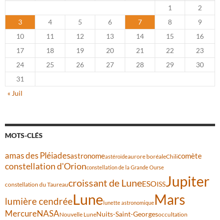
1
2
3
4
5
6
7
8
9
10
11
12
13
14
15
16
17
18
19
20
21
22
23
24
25
26
27
28
29
30
31
« Juil
MOTS-CLÉS
amas des Pléiades
comète
astronome
aurore boréale
astéroïde
Chili
constellation d'Orion
constellation de la Grande Ourse
Jupiter
croissant de Lune
ESO
ISS
constellation du Taureau
Lune
Mars
lumière cendrée
lunette astronomique
Mercure
NASA
Nuits-Saint-Georges
Nouvelle Lune
occultation