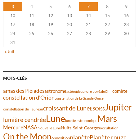
3
4
5
6
7
8
9
10
11
12
13
14
15
16
17
18
19
20
21
22
23
24
25
26
27
28
29
30
31
« Juil
MOTS-CLÉS
amas des Pléiades
comète
astronome
aurore boréale
astéroïde
Chili
constellation d'Orion
constellation de la Grande Ourse
Jupiter
croissant de Lune
ESO
ISS
constellation du Taureau
Lune
Mars
lumière cendrée
lunette astronomique
Mercure
NASA
Nuits-Saint-Georges
Nouvelle Lune
occultation
On the Moon
planète
Planète rouge
opposition