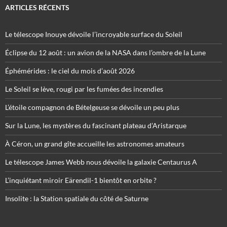
ARTICLES RÉCENTS
Le télescope Inouye dévoile l’incroyable surface du Soleil
Éclipse du 12 août : un avion de la NASA dans l’ombre de la Lune
Éphémérides : le ciel du mois d’août 2026
Le Soleil se lève, rougi par les fumées des incendies
L’étoile compagnon de Bételgeuse se dévoile un peu plus
Sur la Lune, les mystères du fascinant plateau d’Aristarque
À Céron, un grand gîte accueille les astronomes amateurs
Le télescope James Webb nous dévoile la galaxie Centaurus A
L’inquiétant miroir Eärendil-1 bientôt en orbite ?
Insolite : la Station spatiale du côté de Saturne