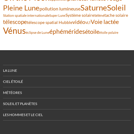
Saturne
Soleil
Pleine Lune
pollution lumineuse
Système solaire
tache solaire
Station spatiale internationale
Séléné
Super Lune
Voie lactée
télescope
vidéo
télescope spatial Hubble
VLT
Vénus
éphémérides
étoile
éclipse de Lune
étoile polaire
LA LUNE
CIEL ÉTOILÉ
MÉTÉORES
SOLEIL ET PLANÈTES
LES HOMMES ET LE CIEL