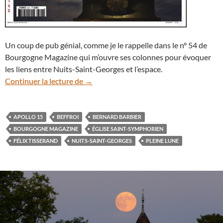
Un coup de pub génial, comme je le rappelle dans le n° 54 de
Bourgogne Magazine qui m’ouvre ses colonnes pour évoquer
les liens entre Nuits-Saint-Georges et l’espace.
Nuits-Saint-Georges, le regard tourné vers
Continuer la lecture de
→
APOLLO 15
BEFFROI
BERNARD BARBIER
BOURGOGNE MAGAZINE
ÉGLISE SAINT-SYMPHORIEN
FÉLIX TISSERAND
NUITS-SAINT-GEORGES
PLEINE LUNE