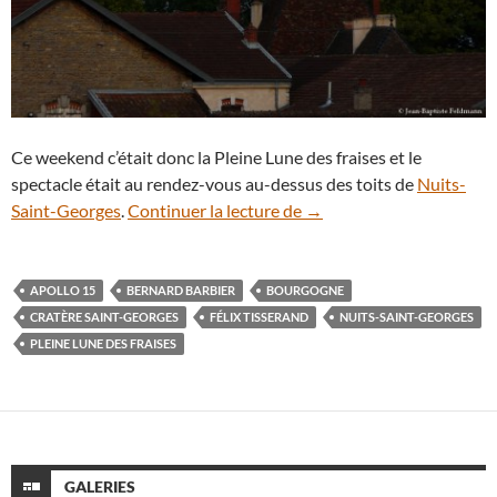
Ce weekend c’était donc la Pleine Lune des fraises et le
spectacle était au rendez-vous au-dessus des toits de
Nuits-
Lever de la Pleine Lune d
Saint-Georges
.
Continuer la lecture de
→
APOLLO 15
BERNARD BARBIER
BOURGOGNE
CRATÈRE SAINT-GEORGES
FÉLIX TISSERAND
NUITS-SAINT-GEORGES
PLEINE LUNE DES FRAISES
GALERIES