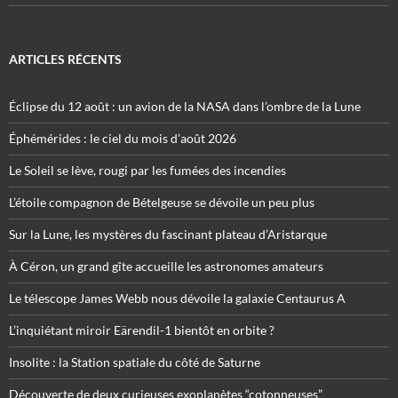
ARTICLES RÉCENTS
Éclipse du 12 août : un avion de la NASA dans l’ombre de la Lune
Éphémérides : le ciel du mois d’août 2026
Le Soleil se lève, rougi par les fumées des incendies
L’étoile compagnon de Bételgeuse se dévoile un peu plus
Sur la Lune, les mystères du fascinant plateau d’Aristarque
À Céron, un grand gîte accueille les astronomes amateurs
Le télescope James Webb nous dévoile la galaxie Centaurus A
L’inquiétant miroir Eärendil-1 bientôt en orbite ?
Insolite : la Station spatiale du côté de Saturne
Découverte de deux curieuses exoplanètes “cotonneuses”