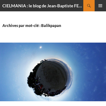
Recherche
CIELMANIA : le blog de Jean-Baptiste FELDMANN, photographe du ciel
ALLER
MENU
AU
PRINCI
CONTENU
Archives par mot-clé : Balikpapan