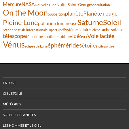
Mercure
NASA
Nuits-Saint-Georges
Nouvelle Lune
occultation
On the Moon
planète
Planète rouge
opposition
Saturne
Soleil
Pleine Lune
pollution lumineuse
Système solaire
tache solaire
Station spatiale internationale
Séléné
Super Lune
Voie lactée
télescope
vidéo
télescope spatial Hubble
VLT
Vénus
éphémérides
étoile
éclipse de Lune
étoile polaire
LA LUNE
CIEL ÉTOILÉ
MÉTÉORES
SOLEIL ET PLANÈTES
LES HOMMES ET LE CIEL