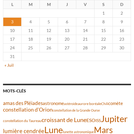
L
M
M
J
V
S
D
1
2
3
4
5
6
7
8
9
10
11
12
13
14
15
16
17
18
19
20
21
22
23
24
25
26
27
28
29
30
31
« Juil
MOTS-CLÉS
amas des Pléiades
comète
astronome
aurore boréale
astéroïde
Chili
constellation d'Orion
constellation de la Grande Ourse
Jupiter
croissant de Lune
ESO
ISS
constellation du Taureau
Lune
Mars
lumière cendrée
lunette astronomique