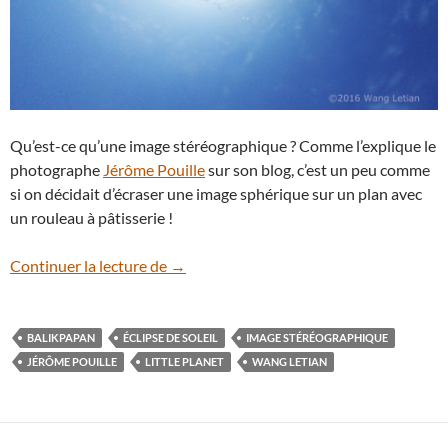
Qu’est-ce qu’une image stéréographique ? Comme l’explique le
photographe
Jérôme Pouille
sur son blog, c’est un peu comme
si on décidait d’écraser une image sphérique sur un plan avec
un rouleau à pâtisserie !
Une image stéréographique de l’éclipse s
Continuer la lecture de
→
BALIKPAPAN
ÉCLIPSE DE SOLEIL
IMAGE STÉRÉOGRAPHIQUE
JÉRÔME POUILLE
LITTLE PLANET
WANG LETIAN