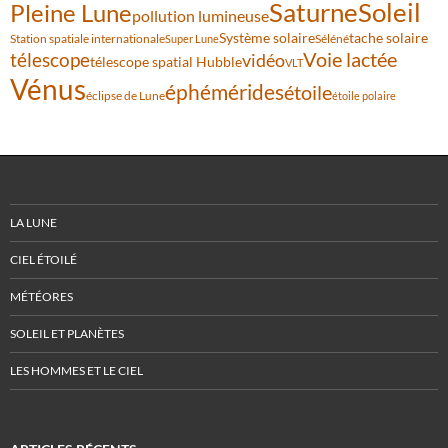
Saturne
Soleil
Pleine Lune
pollution lumineuse
Système solaire
tache solaire
Station spatiale internationale
Séléné
Super Lune
Voie lactée
télescope
vidéo
télescope spatial Hubble
VLT
Vénus
éphémérides
étoile
éclipse de Lune
étoile polaire
LA LUNE
CIEL ÉTOILÉ
MÉTÉORES
SOLEIL ET PLANÈTES
LES HOMMES ET LE CIEL