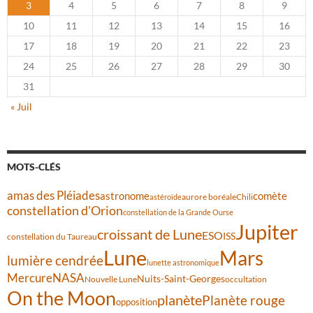
3
4
5
6
7
8
9
10
11
12
13
14
15
16
17
18
19
20
21
22
23
24
25
26
27
28
29
30
31
« Juil
MOTS-CLÉS
amas des Pléiades
comète
astronome
aurore boréale
astéroïde
Chili
constellation d'Orion
constellation de la Grande Ourse
Jupiter
croissant de Lune
ESO
ISS
constellation du Taureau
Lune
Mars
lumière cendrée
lunette astronomique
Mercure
NASA
Nuits-Saint-Georges
Nouvelle Lune
occultation
On the Moon
planète
Planète rouge
opposition