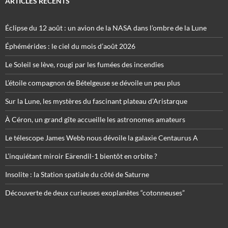
ARTICLES RÉCENTS
Éclipse du 12 août : un avion de la NASA dans l’ombre de la Lune
Éphémérides : le ciel du mois d’août 2026
Le Soleil se lève, rougi par les fumées des incendies
L’étoile compagnon de Bételgeuse se dévoile un peu plus
Sur la Lune, les mystères du fascinant plateau d’Aristarque
À Céron, un grand gîte accueille les astronomes amateurs
Le télescope James Webb nous dévoile la galaxie Centaurus A
L’inquiétant miroir Eärendil-1 bientôt en orbite ?
Insolite : la Station spatiale du côté de Saturne
Découverte de deux curieuses exoplanètes “cotonneuses”