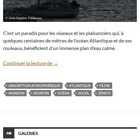
C’est un paradis pour les oiseaux et les plaisanciers qui, à
quelques centaines de mètres de l’océan Atlantique et de ses
rouleaux, bénéficient d’un immense plan d’eau calme.
Le Soleil dans le lac
Continuer la lecture de
→
ABSORPTION ATMOSPHÉRIQUE
ATLANTIQUE
FILTRE
HORIZON
HOURTIN
OCÉAN
SOLEIL
ZÉNITH
GALERIES