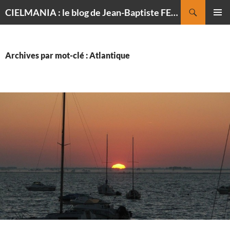
Recherche
CIELMANIA : le blog de Jean-Baptiste FELDMANN, photographe du ciel
ALLER
MENU
AU
PRINCI
CONTENU
Archives par mot-clé : Atlantique