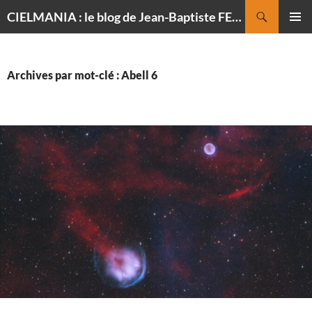
Recherche
CIELMANIA : le blog de Jean-Baptiste FELDMANN, photographe du ciel
ALLER
MENU
AU
PRINCI
CONTENU
Archives par mot-clé : Abell 6