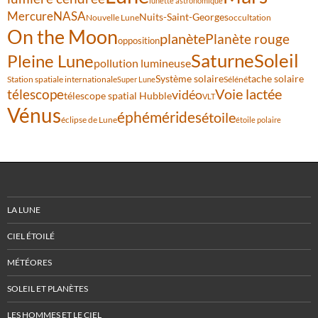
lunette astronomique
Mercure
NASA
Nuits-Saint-Georges
Nouvelle Lune
occultation
On the Moon
planète
Planète rouge
opposition
Saturne
Soleil
Pleine Lune
pollution lumineuse
Système solaire
tache solaire
Station spatiale internationale
Séléné
Super Lune
Voie lactée
télescope
vidéo
télescope spatial Hubble
VLT
Vénus
éphémérides
étoile
éclipse de Lune
étoile polaire
LA LUNE
CIEL ÉTOILÉ
MÉTÉORES
SOLEIL ET PLANÈTES
LES HOMMES ET LE CIEL