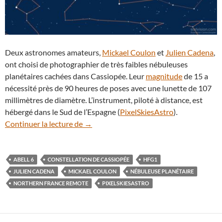
Deux astronomes amateurs,
Mickael Coulon
et
Julien Cadena
,
ont choisi de photographier de très faibles nébuleuses
planétaires cachées dans Cassiopée. Leur
magnitude
de 15 a
nécessité près de 90 heures de poses avec une lunette de 107
millimètres de diamètre. L’instrument, piloté à distance, est
hébergé dans le Sud de l’Espagne (
PixelSkiesAstro
).
Coquilles de gaz dans la constellation d
Continuer la lecture de
→
ABELL 6
CONSTELLATION DE CASSIOPÉE
HFG1
JULIEN CADENA
MICKAEL COULON
NÉBULEUSE PLANÉTAIRE
NORTHERN FRANCE REMOTE
PIXELSKIESASTRO