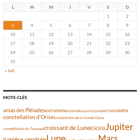
L
M
M
J
V
S
D
1
2
3
4
5
6
7
8
9
10
11
12
13
14
15
16
17
18
19
20
21
22
23
24
25
26
27
28
29
30
31
« Juil
MOTS-CLÉS
amas des Pléiades
comète
astronome
aurore boréale
astéroïde
Chili
constellation d'Orion
constellation de la Grande Ourse
Jupiter
croissant de Lune
ESO
ISS
constellation du Taureau
Lune
Mars
lumière cendrée