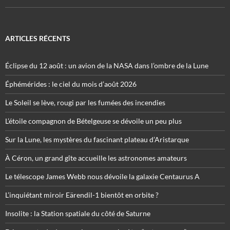
ARTICLES RÉCENTS
Éclipse du 12 août : un avion de la NASA dans l’ombre de la Lune
Éphémérides : le ciel du mois d’août 2026
Le Soleil se lève, rougi par les fumées des incendies
L’étoile compagnon de Bételgeuse se dévoile un peu plus
Sur la Lune, les mystères du fascinant plateau d’Aristarque
À Céron, un grand gîte accueille les astronomes amateurs
Le télescope James Webb nous dévoile la galaxie Centaurus A
L’inquiétant miroir Eärendil-1 bientôt en orbite ?
Insolite : la Station spatiale du côté de Saturne