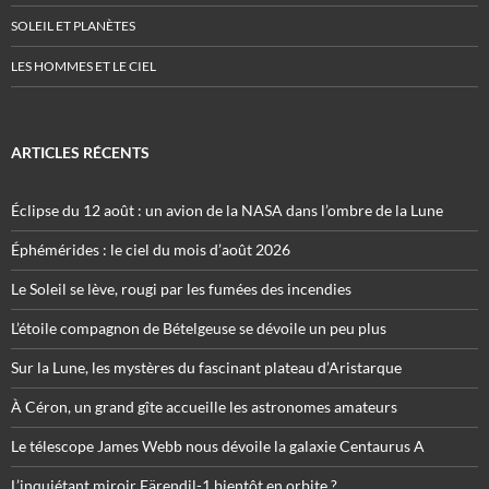
SOLEIL ET PLANÈTES
LES HOMMES ET LE CIEL
ARTICLES RÉCENTS
Éclipse du 12 août : un avion de la NASA dans l’ombre de la Lune
Éphémérides : le ciel du mois d’août 2026
Le Soleil se lève, rougi par les fumées des incendies
L’étoile compagnon de Bételgeuse se dévoile un peu plus
Sur la Lune, les mystères du fascinant plateau d’Aristarque
À Céron, un grand gîte accueille les astronomes amateurs
Le télescope James Webb nous dévoile la galaxie Centaurus A
L’inquiétant miroir Eärendil-1 bientôt en orbite ?