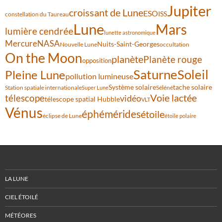
Jupiter
croissant de Lune
ESO
ISS
constellation du Taureau
Lune
Mars
lumière cendrée
lunette astronomique
Mercure
NASA
Nuits-Saint-Georges
Nouvelle Lune
occultation
On the Moon
planète
Planète rouge
opposition
Saturne
Soleil
Pleine Lune
pollution lumineuse
Système solaire
tache solaire
Station spatiale internationale
Séléné
Super Lune
Voie lactée
télescope
vidéo
télescope spatial Hubble
VLT
Vénus
éphémérides
étoile
éclipse de Lune
étoile polaire
LA LUNE
CIEL ÉTOILÉ
MÉTÉORES