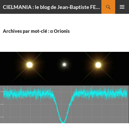
Recherche
CIELMANIA : le blog de Jean-Baptiste FELDMANN, photographe du ciel
ALLER
MENU
AU
PRINCI
CONTENU
Archives par mot-clé : α Orionis