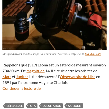
Masque à l’avant d’un télescope pour diminuer l’éclat de Bételgeuse. ©
Claudio Costa
Rappelons que (319) Leona est un astéroïde mesurant environ
70X60 km. De
magnitude
14, il circule entre les orbites de
Mars
et
Jupiter
. Il fut découvert à l’
Observatoire de Nice
en
1891 par l’astronome Auguste Charlois.
Bételgeuse : une occultation riche en sur
Continuer la lecture de
→
BÉTELGEUSE
IOTA
OCCULTATION
Α ORIONIS