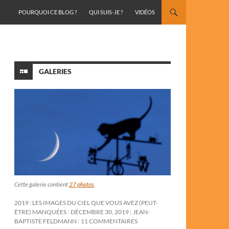
ALLER AU CONTENU
POURQUOI CE BLOG ?
QUI SUIS-JE ?
VIDÉOS
GALERIES
Cette galerie contient
27 photos
.
2019 : LES IMAGES DU CIEL QUE VOUS AVEZ (PEUT-
ÊTRE) MANQUÉES
DÉCEMBRE 30, 2019
JEAN-
BAPTISTE FELDMANN
11 COMMENTAIRES