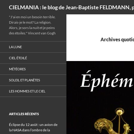
Recherche
CIELMANIA : le blog de Jean-Baptiste FELDMANN, p
"J'ai en moi un besoin terrible.
Dirais-je le mot? La religion.
Alors, je sors la nuit et je peins
des étoiles." Vincent van Gogh
Archives quotid
LA LUNE
CIEL ÉTOILÉ
MÉTÉORES
SOLEIL ET PLANÈTES
LES HOMMES ET LE CIEL
ARTICLES RÉCENTS
Éclipse du 12 août : un avion de
la NASA dans l’ombre de la