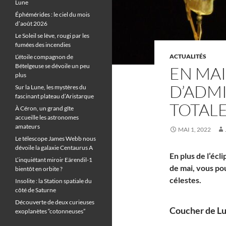
Lune
Éphémérides : le ciel du mois
d’août 2026
Le Soleil se lève, rougi par les
fumées des incendies
ACTUALITÉS
L’étoile compagnon de
Bételgeuse se dévoile un peu
EN MAI
plus
D’ADMI
Sur la Lune, les mystères du
fascinant plateau d’Aristarque
TOTALE
À Céron, un grand gîte
accueille les astronomes
amateurs
MAI 1, 2022
Le télescope James Webb nous
dévoile la galaxie Centaurus A
En plus de l’écl
L’inquiétant miroir Eärendil-1
de mai, vous po
bientôt en orbite ?
célestes.
Insolite : la Station spatiale du
côté de Saturne
Découverte de deux curieuses
Coucher de Lu
exoplanètes “cotonneuses”