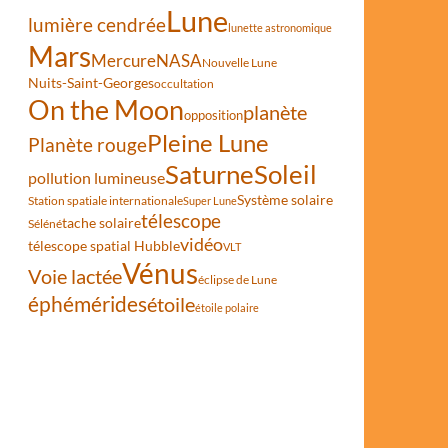
Lune
lumière cendrée
lunette astronomique
Mars
Mercure
NASA
Nouvelle Lune
Nuits-Saint-Georges
occultation
On the Moon
planète
opposition
Pleine Lune
Planète rouge
Saturne
Soleil
pollution lumineuse
Système solaire
Station spatiale internationale
Super Lune
télescope
tache solaire
Séléné
ne
vidéo
télescope spatial Hubble
VLT
Vénus
Voie lactée
éclipse de Lune
éphémérides
étoile
étoile polaire