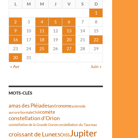
L
M
M
J
V
S
D
1
2
3
4
5
6
7
8
9
10
11
12
13
14
15
16
17
18
19
20
21
22
23
24
25
26
27
28
29
30
31
« Avr
Juin »
MOTS-CLÉS
amas des Pléiades
astronome
astéroïde
comète
aurore boréale
Chili
constellation d'Orion
constellation du Taureau
constellation de la Grande Ourse
Jupiter
croissant de Lune
ESO
ISS