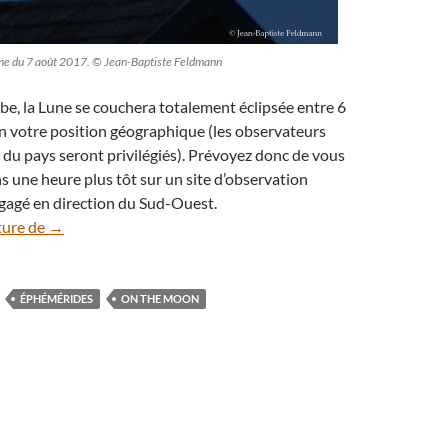
 Lune du 7 août 2017. © Jean-Baptiste Feldmann
aube, la Lune se couchera totalement éclipsée entre 6
on votre position géographique (les observateurs
 du pays seront privilégiés). Prévoyez donc de vous
ns une heure plus tôt sur un site d’observation
gagé en direction du Sud-Ouest.
En mai, ne manquez pas d’admirer une éclipse totale de Lu
ture de
→
ÉPHÉMÉRIDES
ON THE MOON