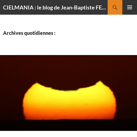
Recherche
CIELMANIA : le blog de Jean-Baptiste FELDMANN, photographe du ciel
ALLER
MENU
AU
PRINCI
CONTENU
Archives quotidiennes :