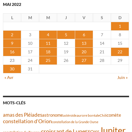
MAI 2022
L
M
M
J
V
S
D
1
2
3
4
5
6
7
8
9
10
11
12
13
14
15
16
17
18
19
20
21
22
23
24
25
26
27
28
29
30
31
« Avr
Juin »
MOTS-CLÉS
amas des Pléiades
comète
astronome
aurore boréale
astéroïde
Chili
constellation d'Orion
constellation de la Grande Ourse
Jupiter
croissant de Lune
ESO
ISS