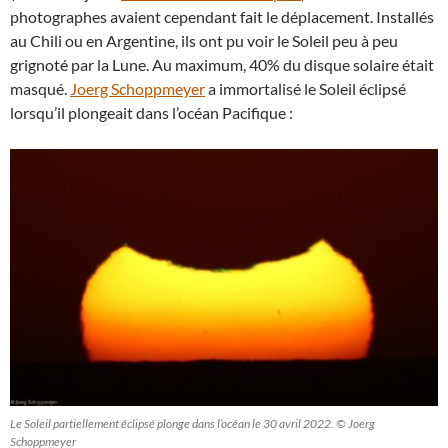
photographes avaient cependant fait le déplacement. Installés
au Chili ou en Argentine, ils ont pu voir le Soleil peu à peu
grignoté par la Lune. Au maximum, 40% du disque solaire était
masqué.
Joerg Schoppmeyer
a immortalisé le Soleil éclipsé
lorsqu’il plongeait dans l’océan Pacifique :
Le Soleil partiellement éclipsé plonge dans l’océan le 30 avril 2022. © Joerg
Schoppmeyer