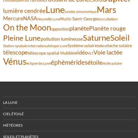
constellation du Taureau
Lune
Mars
lumière cendrée
lunette astronomique
Mercure
NASA
Nuits-Saint-Georges
Nouvelle Lune
occultation
On the Moon
planète
Planète rouge
opposition
Saturne
Soleil
Pleine Lune
pollution lumineuse
Système solaire
tache solaire
Station spatiale internationale
Séléné
Super Lune
Voie lactée
télescope
vidéo
télescope spatial Hubble
VLT
Vénus
éphémérides
étoile
éclipse de Lune
étoile polaire
LA LUNE
CIEL ÉTOILÉ
MÉTÉORES
SOLEIL ET PLANÈTES