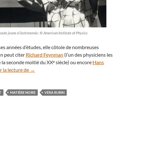
toute jeune à l’astronomie. © American Institute of Physics
ses années d’études, elle côtoie de nombreuses
n peut citer
Richard Feynman
(l’un des physiciens les
e la seconde moitié du XXᵉ siècle) ou encore
Hans
Vera Rubin, l’astronome qui a imaginé la matière noi
 la lecture de
→
T
MATIÈRE NOIRE
VERA RUBIN