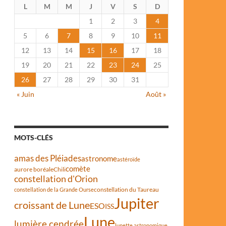
L
M
M
J
V
S
D
1
2
3
4
5
6
7
8
9
10
11
12
13
14
15
16
17
18
19
20
21
22
23
24
25
26
27
28
29
30
31
« Juin
Août »
MOTS-CLÉS
amas des Pléiades
astronome
astéroïde
comète
aurore boréale
Chili
constellation d'Orion
constellation du Taureau
constellation de la Grande Ourse
Jupiter
croissant de Lune
ESO
ISS
Lune
lumière cendrée
lunette astronomique