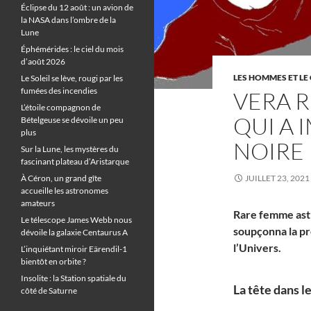
Éclipse du 12 août : un avion de
la NASA dans l’ombre de la
Lune
Éphémérides : le ciel du mois
d’août 2026
LES HOMMES ET LE 
Le Soleil se lève, rougi par les
fumées des incendies
VERA R
L’étoile compagnon de
QUI A 
Bételgeuse se dévoile un peu
plus
NOIRE
Sur la Lune, les mystères du
fascinant plateau d’Aristarque
À Céron, un grand gîte
JUILLET 23, 2021
accueille les astronomes
amateurs
Rare femme ast
Le télescope James Webb nous
soupçonna la pr
dévoile la galaxie Centaurus A
l’Univers.
L’inquiétant miroir Eärendil-1
bientôt en orbite ?
Insolite : la Station spatiale du
La tête dans le
côté de Saturne