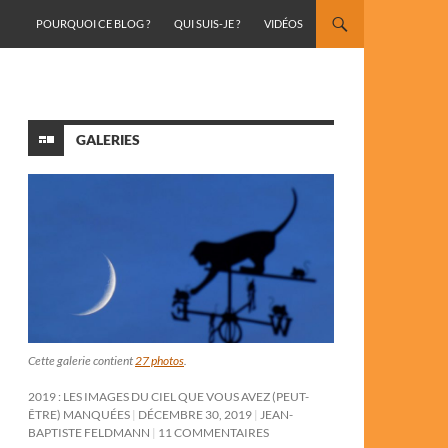
ALLER AU CONTENU
POURQUOI CE BLOG ?
QUI SUIS-JE ?
VIDÉOS
GALERIES
Cette galerie contient
27 photos
.
2019 : LES IMAGES DU CIEL QUE VOUS AVEZ (PEUT-
ÊTRE) MANQUÉES
DÉCEMBRE 30, 2019
JEAN-
BAPTISTE FELDMANN
11 COMMENTAIRES