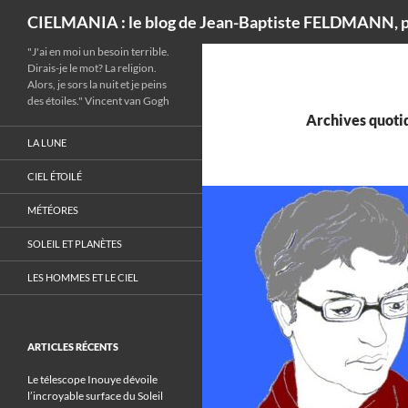
Recherche
CIELMANIA : le blog de Jean-Baptiste FELDMANN, p
"J'ai en moi un besoin terrible.
Dirais-je le mot? La religion.
Alors, je sors la nuit et je peins
des étoiles." Vincent van Gogh
Archives quotid
LA LUNE
CIEL ÉTOILÉ
MÉTÉORES
SOLEIL ET PLANÈTES
LES HOMMES ET LE CIEL
ARTICLES RÉCENTS
Le télescope Inouye dévoile
l’incroyable surface du Soleil