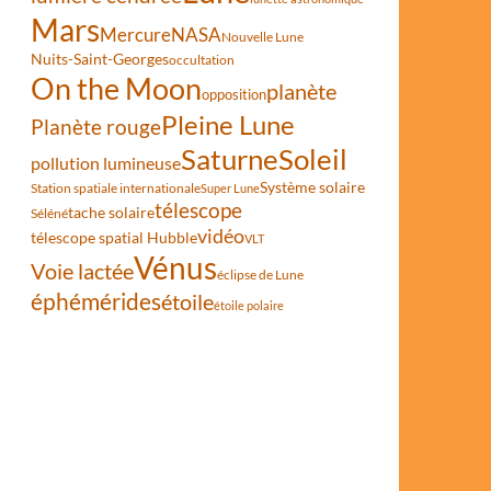
Mars
Mercure
NASA
Nouvelle Lune
Nuits-Saint-Georges
occultation
On the Moon
planète
opposition
Pleine Lune
Planète rouge
Saturne
Soleil
pollution lumineuse
Système solaire
Station spatiale internationale
Super Lune
télescope
tache solaire
Séléné
vidéo
télescope spatial Hubble
VLT
re
Vénus
Voie lactée
éclipse de Lune
éphémérides
étoile
étoile polaire