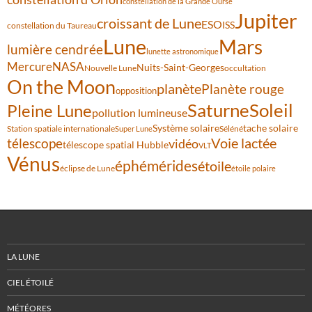
constellation de la Grande Ourse
Jupiter
croissant de Lune
ESO
ISS
constellation du Taureau
Lune
Mars
lumière cendrée
lunette astronomique
Mercure
NASA
Nuits-Saint-Georges
Nouvelle Lune
occultation
On the Moon
planète
Planète rouge
opposition
Saturne
Soleil
Pleine Lune
pollution lumineuse
Système solaire
tache solaire
Station spatiale internationale
Séléné
Super Lune
Voie lactée
télescope
vidéo
télescope spatial Hubble
VLT
Vénus
éphémérides
étoile
éclipse de Lune
étoile polaire
LA LUNE
CIEL ÉTOILÉ
MÉTÉORES