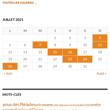
TOUTES LES GALERIES
→
JUILLET 2021
L
M
M
J
V
S
D
1
2
3
4
5
6
7
8
9
10
11
12
13
14
15
16
17
18
19
20
21
22
23
24
25
26
27
28
29
30
31
« Juin
Août »
MOTS-CLÉS
amas des Pléiades
comète
astronome
aurore boréale
astéroïde
Chili
constellation d'Orion