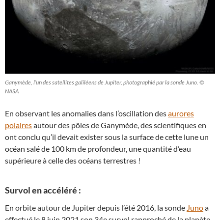
Ganymède, l’un des satellites galiléens de Jupiter, photographié par la sonde Juno. ©
NASA
En observant les anomalies dans l’oscillation des
aurores
polaires
autour des pôles de Ganymède, des scientifiques en
ont conclu qu’il devait exister sous la surface de cette lune un
océan salé de 100 km de profondeur, une quantité d’eau
supérieure à celle des océans terrestres !
Survol en accéléré :
En orbite autour de Jupiter depuis l’été 2016, la sonde
Juno
a
effectué le 8 juin 2021 son 34e survol rapproché de la planète