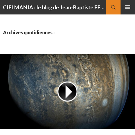
Recherche
CIELMANIA : le blog de Jean-Baptiste FELDMANN, photographe du ciel
ALLER
MENU
AU
PRINCI
CONTENU
Archives quotidiennes :