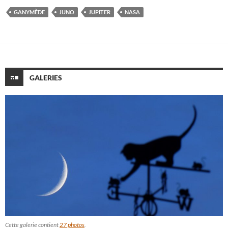
GANYMÈDE
JUNO
JUPITER
NASA
GALERIES
Cette galerie contient
27 photos
.