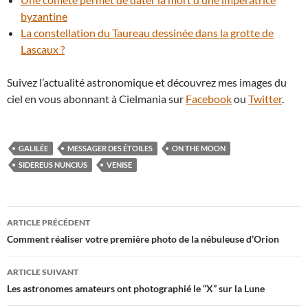
byzantine
La constellation du Taureau dessinée dans la grotte de
Lascaux ?
Suivez l’actualité astronomique et découvrez mes images du
ciel en vous abonnant à Cielmania sur
Facebook
ou
Twitter
.
GALILÉE
MESSAGER DES ÉTOILES
ON THE MOON
SIDEREUS NUNCIUS
VENISE
Navigation
ARTICLE PRÉCÉDENT
des
Comment réaliser votre première photo de la nébuleuse d’Orion
articles
ARTICLE SUIVANT
Les astronomes amateurs ont photographié le “X” sur la Lune