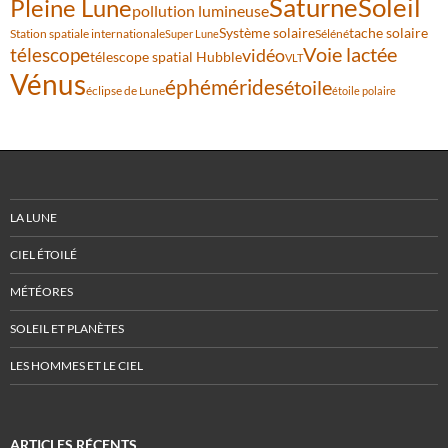
Saturne
Soleil
Pleine Lune
pollution lumineuse
Système solaire
tache solaire
Station spatiale internationale
Séléné
Super Lune
Voie lactée
télescope
vidéo
télescope spatial Hubble
VLT
Vénus
éphémérides
étoile
éclipse de Lune
étoile polaire
LA LUNE
CIEL ÉTOILÉ
MÉTÉORES
SOLEIL ET PLANÈTES
LES HOMMES ET LE CIEL
ARTICLES RÉCENTS