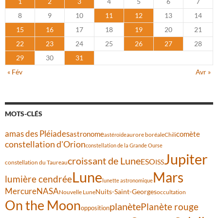
1
2
3
4
5
6
7
8
9
10
11
12
13
14
15
16
17
18
19
20
21
22
23
24
25
26
27
28
29
30
31
« Fév
Avr »
MOTS-CLÉS
amas des Pléiades
comète
astronome
aurore boréale
astéroïde
Chili
constellation d'Orion
constellation de la Grande Ourse
Jupiter
croissant de Lune
ESO
ISS
constellation du Taureau
Lune
Mars
lumière cendrée
lunette astronomique
Mercure
NASA
Nuits-Saint-Georges
Nouvelle Lune
occultation
On the Moon
planète
Planète rouge
opposition