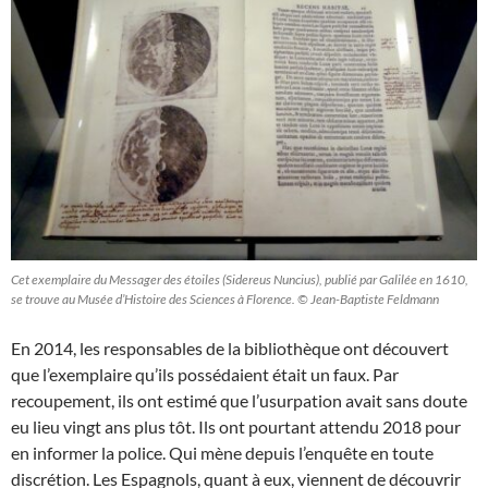
Cet exemplaire du Messager des étoiles (Sidereus Nuncius), publié par Galilée en 1610,
se trouve au Musée d’Histoire des Sciences à Florence. © Jean-Baptiste Feldmann
En 2014, les responsables de la bibliothèque ont découvert
que l’exemplaire qu’ils possédaient était un faux. Par
recoupement, ils ont estimé que l’usurpation avait sans doute
eu lieu vingt ans plus tôt. Ils ont pourtant attendu 2018 pour
en informer la police. Qui mène depuis l’enquête en toute
discrétion. Les Espagnols, quant à eux, viennent de découvrir