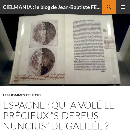
Recherche
CIELMANIA : le blog de Jean-Baptiste FELDMANN, photographe du ciel
ALLER
MENU
AU
PRINCI
CONTENU
LES HOMMES ET LE CIEL
ESPAGNE : QUI A VOLÉ LE
PRÉCIEUX “SIDEREUS
NUNCIUS” DE GALILÉE ?