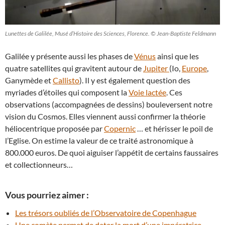
Lunettes de Galilée, Musé d’Histoire des Sciences, Florence. © Jean-Baptiste Feldmann
Galilée y présente aussi les phases de
Vénus
ainsi que les
quatre satellites qui gravitent autour de
Jupiter
(Io,
Europe
,
Ganymède et
Callisto
). Il y est également question des
myriades d’étoiles qui composent la
Voie lactée
. Ces
observations (accompagnées de dessins) bouleversent notre
vision du Cosmos. Elles viennent aussi confirmer la théorie
héliocentrique proposée par
Copernic
… et hérisser le poil de
l’Eglise. On estime la valeur de ce traité astronomique à
800.000 euros. De quoi aiguiser l’appétit de certains faussaires
et collectionneurs…
Vous pourriez aimer :
Les trésors oubliés de l’Observatoire de Copenhague
Une comète permet de dater la mort d’une impératrice