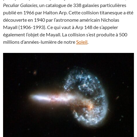
Peculiar Galaxies
, un catalogue de 338 galaxies particulières
publié en 1966 par Halton Arp. Cette collision titanesque a été
découverte en 1940 par l’astronome américain Nicholas
Mayall (1906-1993). Ce qui vaut à Arp 148 de s’appeler
également l’objet de Mayall. La collision s’est produite à 500
millions d’années-lumière de notre
Soleil
.