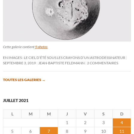
Cette galerie contient
9 photos
.
EN IMAGES : LE CIEL D’ÉTÉ SOUS LES CRAYONS D’UN ASTRODESSINATEUR
SEPTEMBRE 3, 2019
JEAN-BAPTISTE FELDMANN
2 COMMENTAIRES
TOUTES LES GALERIES
→
JUILLET 2021
L
M
M
J
V
S
D
1
2
3
4
5
6
7
8
9
10
11