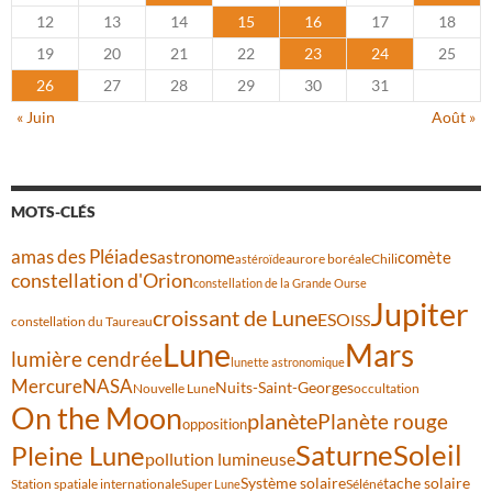
12
13
14
15
16
17
18
19
20
21
22
23
24
25
26
27
28
29
30
31
« Juin
Août »
MOTS-CLÉS
amas des Pléiades
comète
astronome
aurore boréale
astéroïde
Chili
constellation d'Orion
constellation de la Grande Ourse
Jupiter
croissant de Lune
ESO
ISS
constellation du Taureau
Lune
Mars
lumière cendrée
lunette astronomique
Mercure
NASA
Nuits-Saint-Georges
Nouvelle Lune
occultation
On the Moon
planète
Planète rouge
opposition
Saturne
Soleil
Pleine Lune
pollution lumineuse
Système solaire
tache solaire
Station spatiale internationale
Séléné
Super Lune