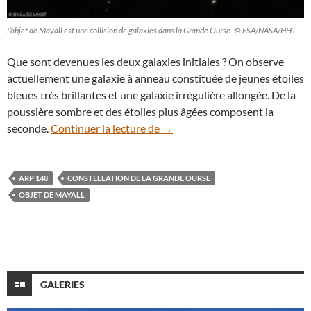
L’objet de Mayall est une collision de galaxies dans la Grande Ourse. © ESA/NASA/HHT
Que sont devenues les deux galaxies initiales ? On observe
actuellement une galaxie à anneau constituée de jeunes étoiles
bleues très brillantes et une galaxie irrégulière allongée. De la
poussière sombre et des étoiles plus âgées composent la
L’objet de Mayall, un combat de
seconde.
Continuer la lecture de
→
ARP 148
CONSTELLATION DE LA GRANDE OURSE
OBJET DE MAYALL
GALERIES