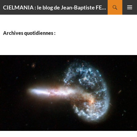
Recherche
CIELMANIA : le blog de Jean-Baptiste FELDMANN, photographe du ciel
ALLER
MENU
AU
PRINCI
CONTENU
Archives quotidiennes :