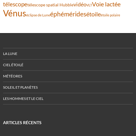
Voie lactée
télescope
vidéo
télescope spatial Hubble
VLT
Vénus
éphémérides
étoile
éclipse de Lune
étoile polaire
LA LUNE
CIEL ÉTOILÉ
MÉTÉORES
SOLEIL ET PLANÈTES
LES HOMMES ET LE CIEL
ARTICLES RÉCENTS