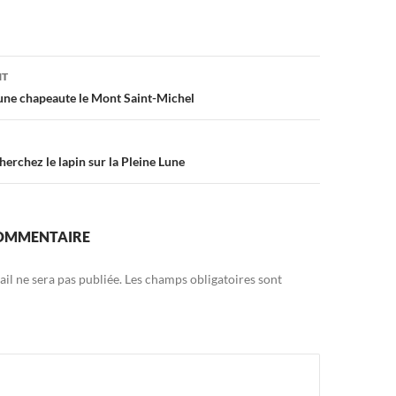
on
NT
une chapeaute le Mont Saint-Michel
erchez le lapin sur la Pleine Lune
COMMENTAIRE
il ne sera pas publiée.
Les champs obligatoires sont