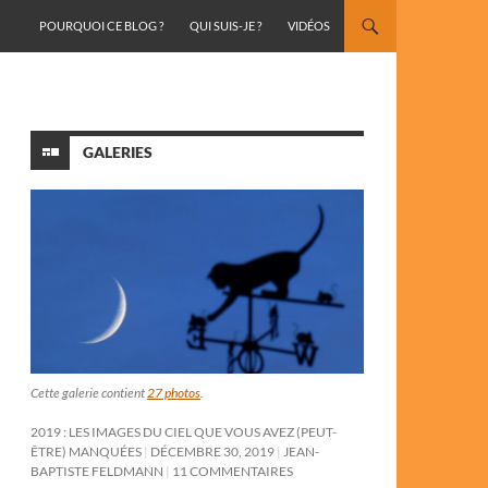
ALLER AU CONTENU
POURQUOI CE BLOG ?
QUI SUIS-JE ?
VIDÉOS
GALERIES
Cette galerie contient
27 photos
.
2019 : LES IMAGES DU CIEL QUE VOUS AVEZ (PEUT-
ÊTRE) MANQUÉES
DÉCEMBRE 30, 2019
JEAN-
BAPTISTE FELDMANN
11 COMMENTAIRES