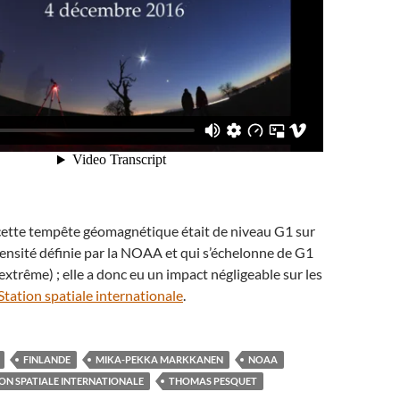
tte tempête géomagnétique était de niveau G1 sur
tensité définie par la NOAA et qui s’échelonne de G1
extrême) ; elle a donc eu un impact négligeable sur les
Station spatiale internationale
.
FINLANDE
MIKA-PEKKA MARKKANEN
NOAA
ON SPATIALE INTERNATIONALE
THOMAS PESQUET