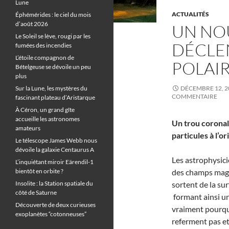
Lune
ACTUALITÉS
Éphémérides : le ciel du mois
d’août 2026
UN NO
Le Soleil se lève, rougi par les
DÉCLE
fumées des incendies
L’étoile compagnon de
POLAI
Bételgeuse se dévoile un peu
plus
Sur la Lune, les mystères du
DÉCEMBRE 12, 2
COMMENTAIRE
fascinant plateau d’Aristarque
À Céron, un grand gîte
accueille les astronomes
Un trou coronal 
amateurs
particules à l’o
Le télescope James Webb nous
dévoile la galaxie Centaurus A
Les astrophysici
L’inquiétant miroir Eärendil-1
bientôt en orbite ?
des champs magn
Insolite : la Station spatiale du
sortent de la sur
côté de Saturne
formant ainsi un
Découverte de deux curieuses
vraiment pourqu
exoplanètes “cotonneuses”
referment pas et 