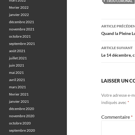
mars 2022
TROU CORONAL
février 2022
janvier 2022
Navigati
décembre 2021
ARTICLE PRÉCÉDE
novembre 2021
des
Quand la Pleine L
octobre 2021
articles
septembre 2021
ARTICLE SUIVANT
août 2021
Le 14 décembre, ch
juillet 2021
juin 2021
mai 2021
avril 2021
LAISSER UN 
mars 2021
février 2021
Votre adresse e-ma
janvier 2021
indiqués avec
*
décembre 2020
novembre 2020
Commentaire
*
octobre 2020
septembre 2020