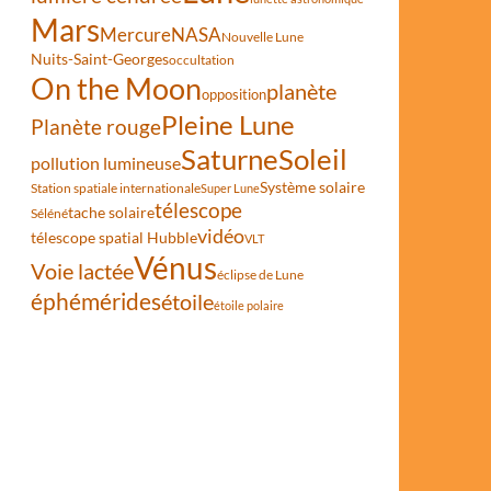
Mars
Mercure
NASA
Nouvelle Lune
Nuits-Saint-Georges
occultation
On the Moon
planète
opposition
Pleine Lune
Planète rouge
Saturne
Soleil
pollution lumineuse
Système solaire
Station spatiale internationale
Super Lune
télescope
tache solaire
Séléné
vidéo
télescope spatial Hubble
VLT
Vénus
Voie lactée
éclipse de Lune
éphémérides
étoile
étoile polaire