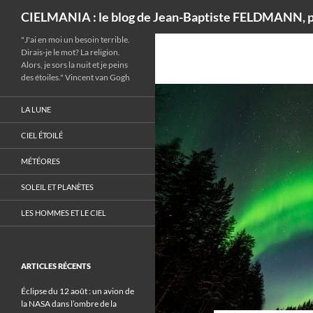
Recherche
CIELMANIA : le blog de Jean-Baptiste FELDMANN, p
"J'ai en moi un besoin terrible.
Dirais-je le mot? La religion.
Alors, je sors la nuit et je peins
des étoiles." Vincent van Gogh
LA LUNE
CIEL ÉTOILÉ
MÉTÉORES
SOLEIL ET PLANÈTES
LES HOMMES ET LE CIEL
ARTICLES RÉCENTS
Éclipse du 12 août : un avion de
la NASA dans l’ombre de la