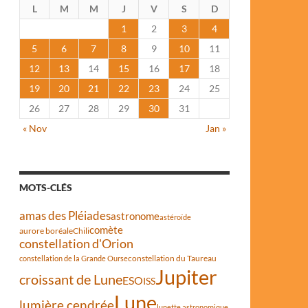
L
M
M
J
V
S
D
1
2
3
4
5
6
7
8
9
10
11
12
13
14
15
16
17
18
19
20
21
22
23
24
25
26
27
28
29
30
31
« Nov
Jan »
MOTS-CLÉS
amas des Pléiades
astronome
astéroïde
comète
aurore boréale
Chili
constellation d'Orion
constellation du Taureau
constellation de la Grande Ourse
Jupiter
croissant de Lune
ESO
ISS
Lune
lumière cendrée
lunette astronomique