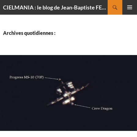
Recherche
CIELMANIA : le blog de Jean-Baptiste FELDMANN, photographe du ciel
ALLER
MENU
AU
PRINCI
CONTENU
Archives quotidiennes :