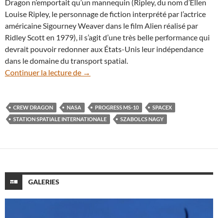
Dragon n’emportait qu’un mannequin (Ripley, du nom d’Ellen
Louise Ripley, le personnage de fiction interprété par l’actrice
américaine Sigourney Weaver dans le film Alien réalisé par
Ridley Scott en 1979), il s’agit d’une très belle performance qui
devrait pouvoir redonner aux États-Unis leur indépendance
dans le domaine du transport spatial.
Vue de la Terre, la capsule Crew Dragon a
Continuer la lecture de
→
CREW DRAGON
NASA
PROGRESS MS-10
SPACEX
STATION SPATIALE INTERNATIONALE
SZABOLCS NAGY
GALERIES