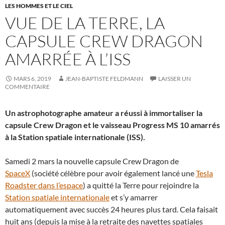
LES HOMMES ET LE CIEL
VUE DE LA TERRE, LA
CAPSULE CREW DRAGON
AMARRÉE À L’ISS
MARS 6, 2019
JEAN-BAPTISTE FELDMANN
LAISSER UN
COMMENTAIRE
Un astrophotographe amateur a réussi à immortaliser la
capsule Crew Dragon et le vaisseau Progress MS 10 amarrés
à la Station spatiale internationale (ISS).
Samedi 2 mars la nouvelle capsule Crew Dragon de
SpaceX
(société célèbre pour avoir également lancé une
Tesla
Roadster dans l’espace
) a quitté la Terre pour rejoindre la
Station spatiale internationale
et s’y amarrer
automatiquement avec succès 24 heures plus tard. Cela faisait
huit ans (depuis la mise à la retraite des navettes spatiales