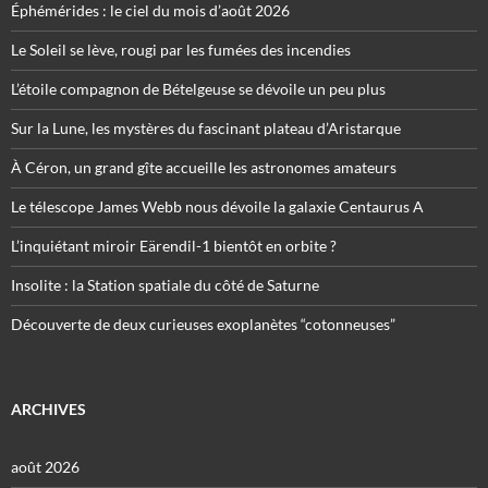
Éphémérides : le ciel du mois d’août 2026
Le Soleil se lève, rougi par les fumées des incendies
L’étoile compagnon de Bételgeuse se dévoile un peu plus
Sur la Lune, les mystères du fascinant plateau d’Aristarque
À Céron, un grand gîte accueille les astronomes amateurs
Le télescope James Webb nous dévoile la galaxie Centaurus A
L’inquiétant miroir Eärendil-1 bientôt en orbite ?
Insolite : la Station spatiale du côté de Saturne
Découverte de deux curieuses exoplanètes “cotonneuses”
ARCHIVES
août 2026