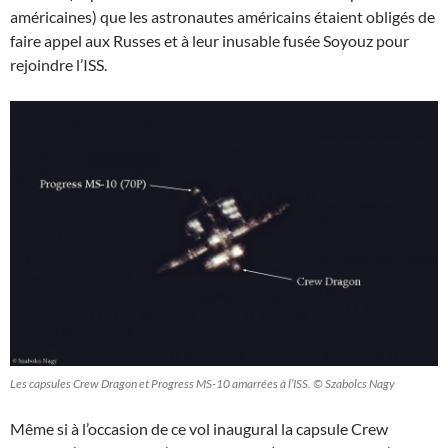
américaines) que les astronautes américains étaient obligés de
faire appel aux Russes et à leur inusable fusée Soyouz pour
rejoindre l’ISS.
Les capsules Crew Dragon et Progress MS-10 amarrées à l’ISS. © Szabolcs Nagy
Même si à l’occasion de ce vol inaugural la capsule Crew