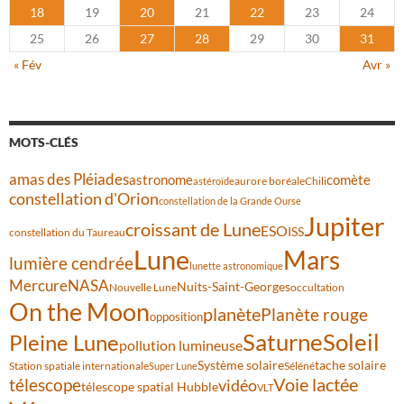
18
19
20
21
22
23
24
25
26
27
28
29
30
31
« Fév
Avr »
MOTS-CLÉS
amas des Pléiades
comète
astronome
aurore boréale
astéroïde
Chili
constellation d'Orion
constellation de la Grande Ourse
Jupiter
croissant de Lune
ESO
ISS
constellation du Taureau
Lune
Mars
lumière cendrée
lunette astronomique
Mercure
NASA
Nuits-Saint-Georges
Nouvelle Lune
occultation
On the Moon
planète
Planète rouge
opposition
Saturne
Soleil
Pleine Lune
pollution lumineuse
Système solaire
tache solaire
Station spatiale internationale
Séléné
Super Lune
Voie lactée
télescope
vidéo
télescope spatial Hubble
VLT