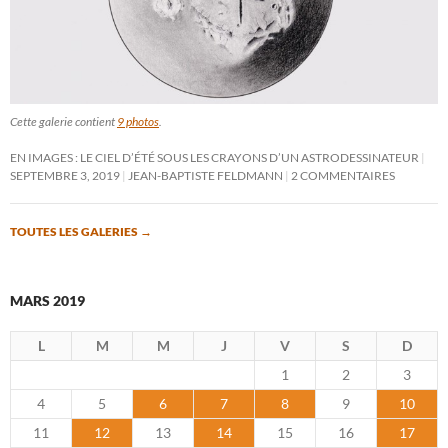
Cette galerie contient
9 photos
.
EN IMAGES : LE CIEL D’ÉTÉ SOUS LES CRAYONS D’UN ASTRODESSINATEUR
SEPTEMBRE 3, 2019
JEAN-BAPTISTE FELDMANN
2 COMMENTAIRES
TOUTES LES GALERIES
→
MARS 2019
L
M
M
J
V
S
D
1
2
3
4
5
6
7
8
9
10
11
12
13
14
15
16
17