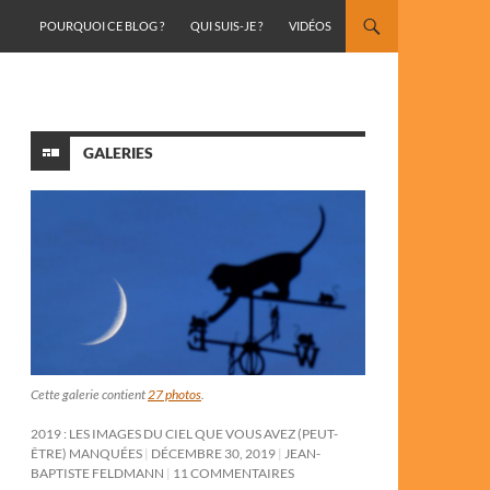
ALLER AU CONTENU
POURQUOI CE BLOG ?
QUI SUIS-JE ?
VIDÉOS
GALERIES
Cette galerie contient
27 photos
.
2019 : LES IMAGES DU CIEL QUE VOUS AVEZ (PEUT-
ÊTRE) MANQUÉES
DÉCEMBRE 30, 2019
JEAN-
BAPTISTE FELDMANN
11 COMMENTAIRES