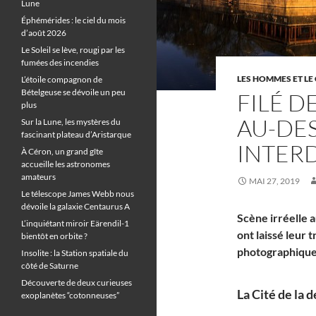
Lune
Éphémérides : le ciel du mois
d’août 2026
Le Soleil se lève, rougi par les
fumées des incendies
LES HOMMES ET LE 
L’étoile compagnon de
Bételgeuse se dévoile un peu
FILÉ D
plus
AU-DES
Sur la Lune, les mystères du
fascinant plateau d’Aristarque
INTER
À Céron, un grand gîte
accueille les astronomes
amateurs
MAI 27, 2019
Le télescope James Webb nous
dévoile la galaxie Centaurus A
Scène irréelle a
L’inquiétant miroir Eärendil-1
ont laissé leur
bientôt en orbite ?
photographique
Insolite : la Station spatiale du
côté de Saturne
Découverte de deux curieuses
La Cité de la 
exoplanètes “cotonneuses”