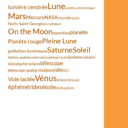
Lune
lumière cendrée
lunette astronomique
Mars
Mercure
NASA
Nouvelle Lune
Nuits-Saint-Georges
occultation
étoiles au-dessus de la Cité interdite
On the Moon
planète
opposition
Pleine Lune
Planète rouge
Saturne
Soleil
pollution lumineuse
Système solaire
Station spatiale internationale
Super Lune
télescope
tache solaire
Séléné
vidéo
télescope spatial Hubble
VLT
Vénus
Voie lactée
éclipse de Lune
éphémérides
étoile
étoile polaire