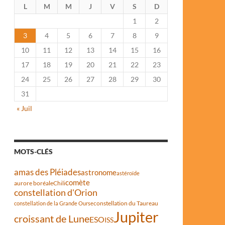
L
M
M
J
V
S
D
1
2
3
4
5
6
7
8
9
10
11
12
13
14
15
16
17
18
19
20
21
22
23
24
25
26
27
28
29
30
31
« Juil
MOTS-CLÉS
amas des Pléiades
astronome
astéroïde
comète
aurore boréale
Chili
constellation d'Orion
constellation du Taureau
constellation de la Grande Ourse
Jupiter
croissant de Lune
ESO
ISS