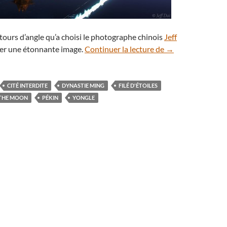
 tours d’angle qu’a choisi le photographe chinois
Jeff
Filé de Lune et d’
ser une étonnante image.
Continuer la lecture de
→
CITÉ INTERDITE
DYNASTIE MING
FILÉ D'ÉTOILES
THE MOON
PÉKIN
YONGLE