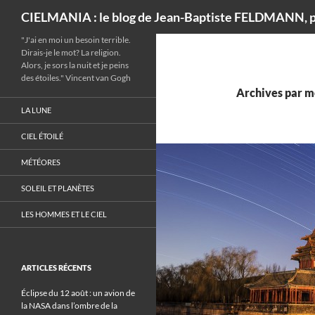
Recherche
CIELMANIA : le blog de Jean-Baptiste FELDMANN, p
"J'ai en moi un besoin terrible.
Dirais-je le mot? La religion.
Alors, je sors la nuit et je peins
des étoiles." Vincent van Gogh
Archives par mo
LA LUNE
CIEL ÉTOILÉ
MÉTÉORES
SOLEIL ET PLANÈTES
LES HOMMES ET LE CIEL
ARTICLES RÉCENTS
Éclipse du 12 août : un avion de
la NASA dans l’ombre de la