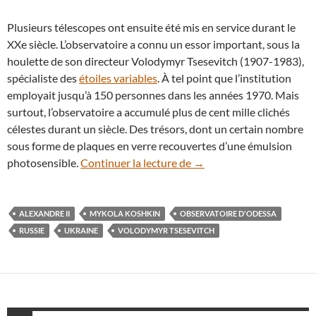
Plusieurs télescopes ont ensuite été mis en service durant le
XXe siècle. L’observatoire a connu un essor important, sous la
houlette de son directeur Volodymyr Tsesevitch (1907-1983),
spécialiste des
étoiles variables
. À tel point que l’institution
employait jusqu’à 150 personnes dans les années 1970. Mais
surtout, l’observatoire a accumulé plus de cent mille clichés
célestes durant un siècle. Des trésors, dont un certain nombre
sous forme de plaques en verre recouvertes d’une émulsion
À l’Observatoire d’Odessa,
photosensible.
Continuer la lecture de
→
ALEXANDRE II
MYKOLA KOSHKIN
OBSERVATOIRE D'ODESSA
RUSSIE
UKRAINE
VOLODYMYR TSESEVITCH