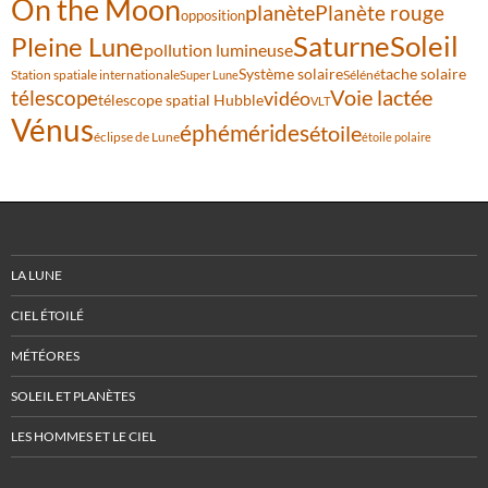
On the Moon
planète
Planète rouge
opposition
Saturne
Soleil
Pleine Lune
pollution lumineuse
Système solaire
tache solaire
Station spatiale internationale
Séléné
Super Lune
Voie lactée
télescope
vidéo
télescope spatial Hubble
VLT
Vénus
éphémérides
étoile
éclipse de Lune
étoile polaire
LA LUNE
CIEL ÉTOILÉ
MÉTÉORES
SOLEIL ET PLANÈTES
LES HOMMES ET LE CIEL