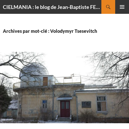
Recherche
CIELMANIA : le blog de Jean-Baptiste FELDMANN, photographe du ciel
ALLER
MENU
AU
PRINCI
CONTENU
Archives par mot-clé : Volodymyr Tsesevitch