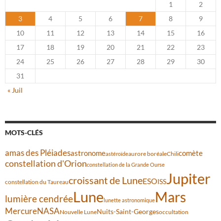
1
2
3
4
5
6
7
8
9
10
11
12
13
14
15
16
17
18
19
20
21
22
23
24
25
26
27
28
29
30
31
« Juil
MOTS-CLÉS
amas des Pléiades
comète
astronome
aurore boréale
astéroïde
Chili
constellation d'Orion
constellation de la Grande Ourse
Jupiter
croissant de Lune
ESO
ISS
constellation du Taureau
Lune
Mars
lumière cendrée
lunette astronomique
Mercure
NASA
Nuits-Saint-Georges
Nouvelle Lune
occultation