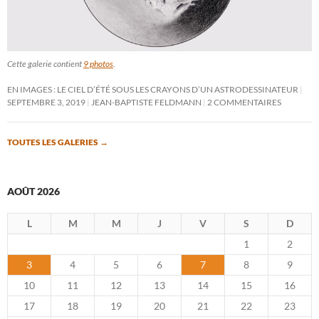
Cette galerie contient
9 photos
.
EN IMAGES : LE CIEL D’ÉTÉ SOUS LES CRAYONS D’UN ASTRODESSINATEUR
SEPTEMBRE 3, 2019
JEAN-BAPTISTE FELDMANN
2 COMMENTAIRES
TOUTES LES GALERIES
→
AOÛT 2026
L
M
M
J
V
S
D
1
2
3
4
5
6
7
8
9
10
11
12
13
14
15
16
17
18
19
20
21
22
23