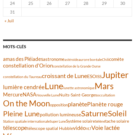
24
25
26
27
28
29
30
31
« Juil
MOTS-CLÉS
amas des Pléiades
comète
astronome
aurore boréale
astéroïde
Chili
constellation d'Orion
constellation de la Grande Ourse
Jupiter
croissant de Lune
ESO
ISS
constellation du Taureau
Lune
Mars
lumière cendrée
lunette astronomique
Mercure
NASA
Nuits-Saint-Georges
Nouvelle Lune
occultation
On the Moon
planète
Planète rouge
opposition
Saturne
Soleil
Pleine Lune
pollution lumineuse
Système solaire
tache solaire
Station spatiale internationale
Séléné
Super Lune
Voie lactée
télescope
vidéo
télescope spatial Hubble
VLT