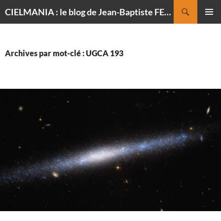
Recherche
CIELMANIA : le blog de Jean-Baptiste FELDMANN, photographe du ciel
ALLER
MENU
AU
PRINCI
CONTENU
Archives par mot-clé : UGCA 193