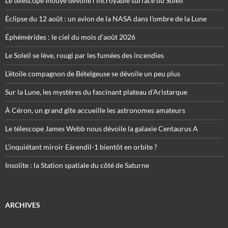
Le télescope Inouye dévoile l’incroyable surface du Soleil
Éclipse du 12 août : un avion de la NASA dans l’ombre de la Lune
Éphémérides : le ciel du mois d’août 2026
Le Soleil se lève, rougi par les fumées des incendies
L’étoile compagnon de Bételgeuse se dévoile un peu plus
Sur la Lune, les mystères du fascinant plateau d’Aristarque
À Céron, un grand gîte accueille les astronomes amateurs
Le télescope James Webb nous dévoile la galaxie Centaurus A
L’inquiétant miroir Eärendil-1 bientôt en orbite ?
Insolite : la Station spatiale du côté de Saturne
ARCHIVES