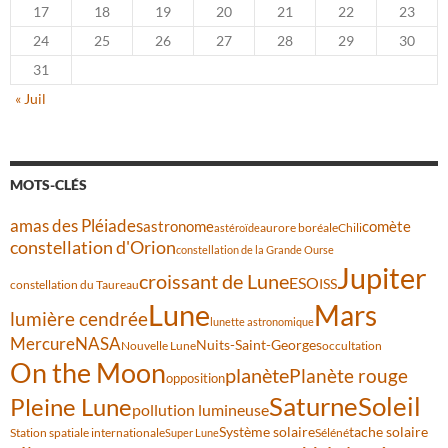
17
18
19
20
21
22
23
24
25
26
27
28
29
30
31
« Juil
MOTS-CLÉS
amas des Pléiades
comète
astronome
aurore boréale
astéroïde
Chili
constellation d'Orion
constellation de la Grande Ourse
Jupiter
croissant de Lune
ESO
ISS
constellation du Taureau
Lune
Mars
lumière cendrée
lunette astronomique
Mercure
NASA
Nuits-Saint-Georges
Nouvelle Lune
occultation
On the Moon
planète
Planète rouge
opposition
Saturne
Soleil
Pleine Lune
pollution lumineuse
Système solaire
tache solaire
Station spatiale internationale
Séléné
Super Lune