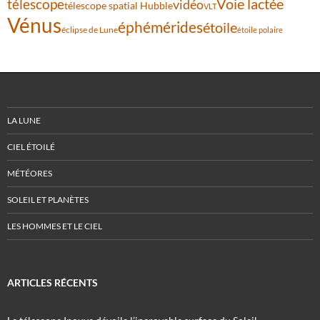
Voie lactée
télescope
vidéo
télescope spatial Hubble
VLT
Vénus
éphémérides
étoile
éclipse de Lune
étoile polaire
LA LUNE
CIEL ÉTOILÉ
MÉTÉORES
SOLEIL ET PLANÈTES
LES HOMMES ET LE CIEL
ARTICLES RÉCENTS