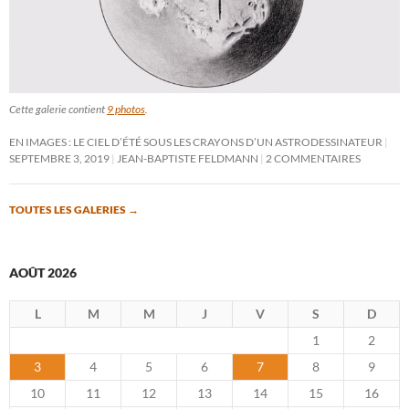
Cette galerie contient
9 photos
.
EN IMAGES : LE CIEL D’ÉTÉ SOUS LES CRAYONS D’UN ASTRODESSINATEUR
SEPTEMBRE 3, 2019
JEAN-BAPTISTE FELDMANN
2 COMMENTAIRES
TOUTES LES GALERIES
→
AOÛT 2026
L
M
M
J
V
S
D
1
2
3
4
5
6
7
8
9
10
11
12
13
14
15
16