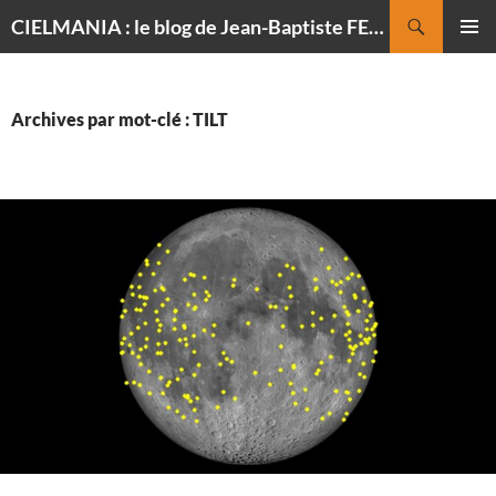
Recherche
CIELMANIA : le blog de Jean-Baptiste FELDMANN, photographe du ciel
ALLER
MENU
AU
PRINCI
CONTENU
Archives par mot-clé : TILT