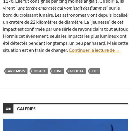
1178. Elle fut consignée par cinq moines anglais. Ce soir là, ils
virent “u
ne torche embrasée qui vomissait des flammes
” sur le
bord du croissant lunaire. Les astronomes y ont depuis localisé
un cratère de 22 kilomètres de diamètre. La “jeunesse” de cet
impact est confirmée par une série de rayons clairs tout autour.
Hormis cet événement, seuls les impacts les plus lumineux ont
été détectés pendant longtemps, un peu par hasard. Mais cette
Les ast
situation est en train de changer.
Continuer la lecture de
→
ARTEMIS IV
IMPACT
LUNE
NELIOTA
TILT
GALERIES