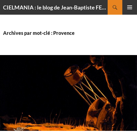
Recherche
CIELMANIA : le blog de Jean-Baptiste FELDMANN, photographe du ciel
ALLER
MENU
AU
PRINCI
CONTENU
Archives par mot-clé : Provence