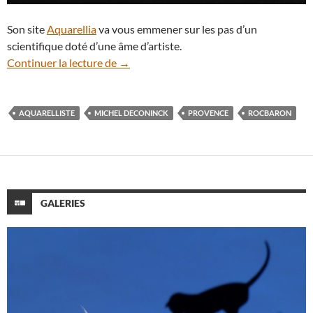
Son site
Aquarellia
va vous emmener sur les pas d’un
scientifique doté d’une âme d’artiste.
Michel Deconinck, l’aquarelliste du ciel 
Continuer la lecture de
→
AQUARELLISTE
MICHEL DECONINCK
PROVENCE
ROCBARON
GALERIES