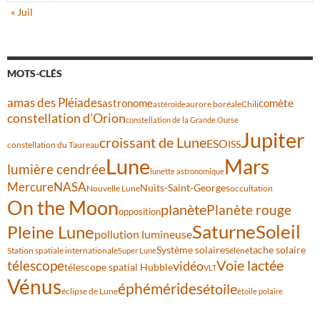
« Juil
MOTS-CLÉS
amas des Pléiades
comète
astronome
aurore boréale
astéroïde
Chili
constellation d'Orion
constellation de la Grande Ourse
Jupiter
croissant de Lune
ESO
ISS
constellation du Taureau
Lune
Mars
lumière cendrée
lunette astronomique
Mercure
NASA
Nuits-Saint-Georges
Nouvelle Lune
occultation
On the Moon
planète
Planète rouge
opposition
Saturne
Soleil
Pleine Lune
pollution lumineuse
Système solaire
tache solaire
Station spatiale internationale
Séléné
Super Lune
Voie lactée
télescope
vidéo
télescope spatial Hubble
VLT
Vénus
éphémérides
étoile
éclipse de Lune
étoile polaire