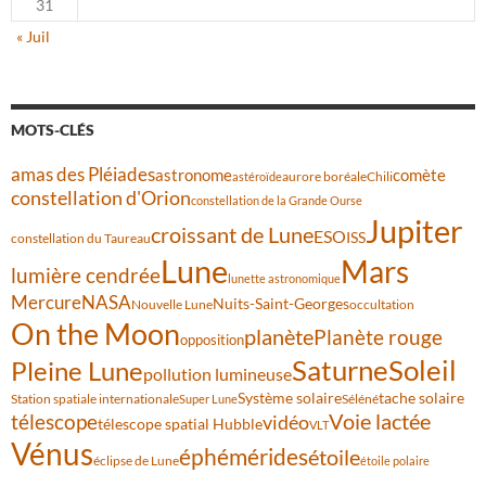
31
« Juil
MOTS-CLÉS
amas des Pléiades
comète
astronome
aurore boréale
astéroïde
Chili
constellation d'Orion
constellation de la Grande Ourse
Jupiter
croissant de Lune
ESO
ISS
constellation du Taureau
Lune
Mars
lumière cendrée
lunette astronomique
Mercure
NASA
Nuits-Saint-Georges
Nouvelle Lune
occultation
On the Moon
planète
Planète rouge
opposition
Saturne
Soleil
Pleine Lune
pollution lumineuse
Système solaire
tache solaire
Station spatiale internationale
Séléné
Super Lune
Voie lactée
télescope
vidéo
télescope spatial Hubble
VLT
Vénus
éphémérides
étoile
éclipse de Lune
étoile polaire