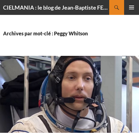
Recherche
CIELMANIA : le blog de Jean-Baptiste FELDMANN, photographe du ciel
ALLER
MENU
AU
PRINCI
CONTENU
Archives par mot-clé : Peggy Whitson