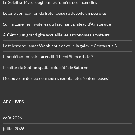
Le Soleil se lève, rougi par les fumées des incendies
L’étoile compagnon de Bételgeuse se dévoile un peu plus
Sur la Lune, les mystères du fascinant plateau d’Aristarque
À Céron, un grand gîte accueille les astronomes amateurs
Le télescope James Webb nous dévoile la galaxie Centaurus A
L’inquiétant miroir Eärendil-1 bientôt en orbite ?
Insolite : la Station spatiale du côté de Saturne
Découverte de deux curieuses exoplanètes “cotonneuses”
ARCHIVES
août 2026
juillet 2026