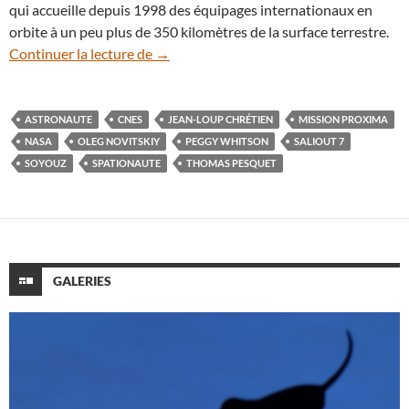
qui accueille depuis 1998 des équipages internationaux en
orbite à un peu plus de 350 kilomètres de la surface terrestre.
En vidéo : Thomas Pesquet, le grand dép
Continuer la lecture de
→
ASTRONAUTE
CNES
JEAN-LOUP CHRÉTIEN
MISSION PROXIMA
NASA
OLEG NOVITSKIY
PEGGY WHITSON
SALIOUT 7
SOYOUZ
SPATIONAUTE
THOMAS PESQUET
GALERIES