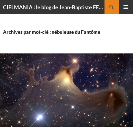
Recherche
CIELMANIA : le blog de Jean-Baptiste FELDMANN, photographe du ciel
ALLER
MENU
AU
PRINCI
CONTENU
Archives par mot-clé : nébuleuse du Fantôme