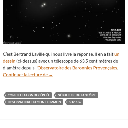
C’est Bertrand Laville qui nous livre la réponse. Il en a fait
un
dessin
(ci-dessus) avec un télescope de 63,5 centimètres de
diamètre depuis l’
Observatoire des Baronnies Provençales
.
Des étoiles vont naître dans la nébuleu
Continuer la lecture de
→
CONSTELLATION DE CÉPHÉE
NÉBULEUSE DU FANTÔME
OBSERVATOIRE DU MONT LEMMON
SH2-136