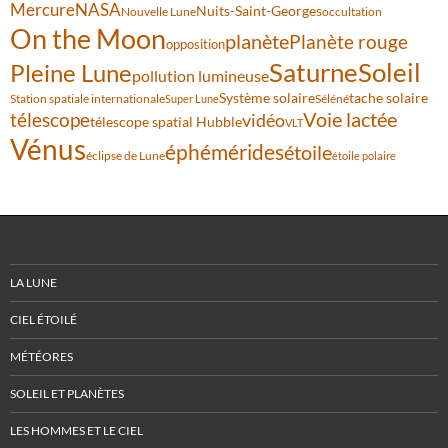
Mercure
NASA
Nuits-Saint-Georges
Nouvelle Lune
occultation
On the Moon
planète
Planète rouge
opposition
Saturne
Soleil
Pleine Lune
pollution lumineuse
Système solaire
tache solaire
Station spatiale internationale
Séléné
Super Lune
Voie lactée
télescope
vidéo
télescope spatial Hubble
VLT
Vénus
éphémérides
étoile
éclipse de Lune
étoile polaire
LA LUNE
CIEL ÉTOILÉ
MÉTÉORES
SOLEIL ET PLANÈTES
LES HOMMES ET LE CIEL