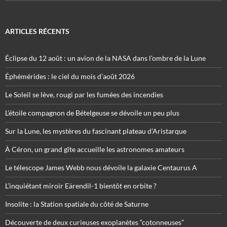
ARTICLES RÉCENTS
Éclipse du 12 août : un avion de la NASA dans l’ombre de la Lune
Éphémérides : le ciel du mois d’août 2026
Le Soleil se lève, rougi par les fumées des incendies
L’étoile compagnon de Bételgeuse se dévoile un peu plus
Sur la Lune, les mystères du fascinant plateau d’Aristarque
À Céron, un grand gîte accueille les astronomes amateurs
Le télescope James Webb nous dévoile la galaxie Centaurus A
L’inquiétant miroir Eärendil-1 bientôt en orbite ?
Insolite : la Station spatiale du côté de Saturne
Découverte de deux curieuses exoplanètes “cotonneuses”