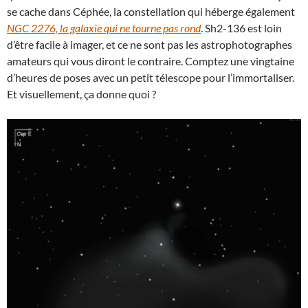
se cache dans Céphée, la constellation qui héberge également
NGC 2276, la galaxie qui ne tourne pas rond
. Sh2-136 est loin
d’être facile à imager, et ce ne sont pas les astrophotographes
amateurs qui vous diront le contraire. Comptez une vingtaine
d’heures de poses avec un petit télescope pour l’immortaliser.
Et visuellement, ça donne quoi ?