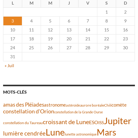
L
M
M
J
V
S
D
1
2
3
4
5
6
7
8
9
10
11
12
13
14
15
16
17
18
19
20
21
22
23
24
25
26
27
28
29
30
31
« Juil
MOTS-CLÉS
amas des Pléiades
comète
astronome
aurore boréale
astéroïde
Chili
constellation d'Orion
constellation de la Grande Ourse
Jupiter
croissant de Lune
ESO
ISS
constellation du Taureau
Lune
Mars
lumière cendrée
lunette astronomique