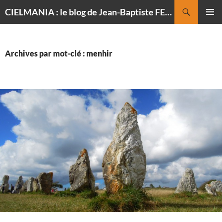
Recherche
CIELMANIA : le blog de Jean-Baptiste FELDMANN, photographe du ciel
ALLER
MENU
AU
PRINCI
CONTENU
Archives par mot-clé : menhir