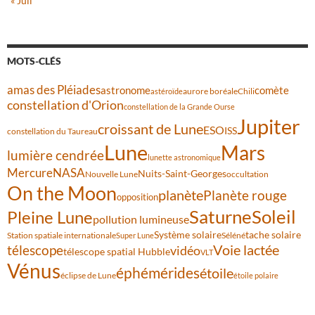
« Juil
MOTS-CLÉS
amas des Pléiades
comète
astronome
aurore boréale
astéroïde
Chili
constellation d'Orion
constellation de la Grande Ourse
Jupiter
croissant de Lune
ESO
ISS
constellation du Taureau
Lune
Mars
lumière cendrée
lunette astronomique
Mercure
NASA
Nuits-Saint-Georges
Nouvelle Lune
occultation
On the Moon
planète
Planète rouge
opposition
Saturne
Soleil
Pleine Lune
pollution lumineuse
Système solaire
tache solaire
Station spatiale internationale
Séléné
Super Lune
Voie lactée
télescope
vidéo
télescope spatial Hubble
VLT
Vénus
éphémérides
étoile
éclipse de Lune
étoile polaire