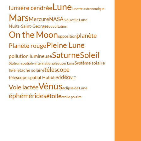
Lune
lumière cendrée
lunette astronomique
Mars
Mercure
NASA
Nouvelle Lune
Nuits-Saint-Georges
occultation
On the Moon
planète
opposition
Pleine Lune
Planète rouge
Saturne
Soleil
pollution lumineuse
Système solaire
Station spatiale internationale
Super Lune
télescope
tache solaire
Séléné
vidéo
télescope spatial Hubble
VLT
Vénus
Voie lactée
éclipse de Lune
éphémérides
étoile
étoile polaire