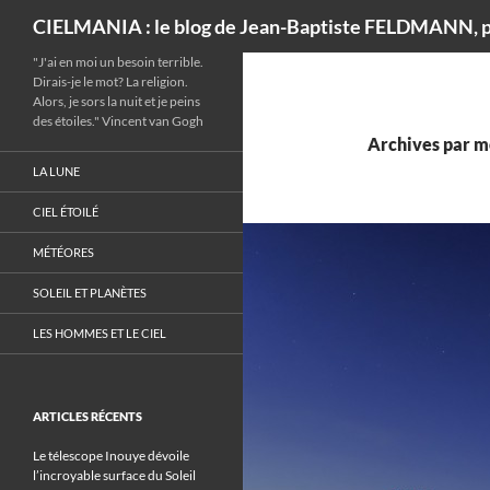
Recherche
CIELMANIA : le blog de Jean-Baptiste FELDMANN, p
"J'ai en moi un besoin terrible.
Dirais-je le mot? La religion.
Alors, je sors la nuit et je peins
des étoiles." Vincent van Gogh
Archives par mo
LA LUNE
CIEL ÉTOILÉ
MÉTÉORES
SOLEIL ET PLANÈTES
LES HOMMES ET LE CIEL
ARTICLES RÉCENTS
Le télescope Inouye dévoile
l’incroyable surface du Soleil