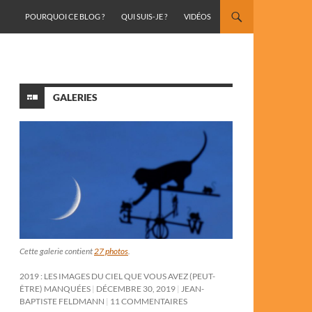
ALLER AU CONTENU
POURQUOI CE BLOG ?
QUI SUIS-JE ?
VIDÉOS
GALERIES
Cette galerie contient
27 photos
.
2019 : LES IMAGES DU CIEL QUE VOUS AVEZ (PEUT-
ÊTRE) MANQUÉES
DÉCEMBRE 30, 2019
JEAN-
BAPTISTE FELDMANN
11 COMMENTAIRES