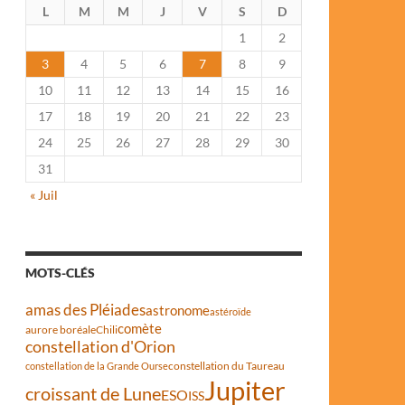
L
M
M
J
V
S
D
1
2
3
4
5
6
7
8
9
10
11
12
13
14
15
16
17
18
19
20
21
22
23
24
25
26
27
28
29
30
31
« Juil
MOTS-CLÉS
amas des Pléiades
astronome
astéroïde
comète
aurore boréale
Chili
constellation d'Orion
constellation du Taureau
constellation de la Grande Ourse
Jupiter
croissant de Lune
ESO
ISS