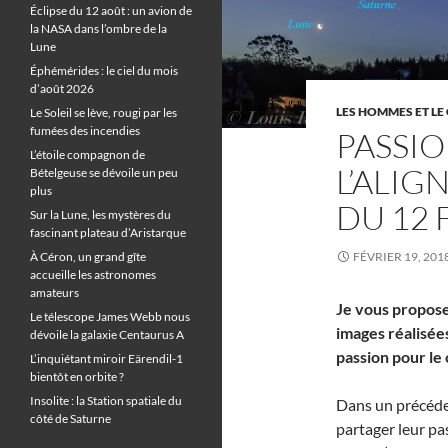
Éclipse du 12 août : un avion de
la NASA dans l’ombre de la
Lune
Éphémérides : le ciel du mois
d’août 2026
LES HOMMES ET LE 
Le Soleil se lève, rougi par les
fumées des incendies
PASSIO
L’étoile compagnon de
L’ALIG
Bételgeuse se dévoile un peu
plus
DU 12 
Sur la Lune, les mystères du
fascinant plateau d’Aristarque
À Céron, un grand gîte
FÉVRIER 19, 201
accueille les astronomes
amateurs
Je vous propose
Le télescope James Webb nous
images réalisée
dévoile la galaxie Centaurus A
passion pour le 
L’inquiétant miroir Eärendil-1
bientôt en orbite ?
Insolite : la Station spatiale du
Dans un précéden
côté de Saturne
partager leur pa