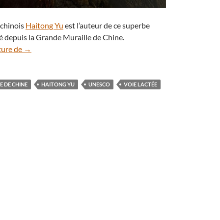
chinois
Haitong Yu
est l’auteur de ce superbe
é depuis la Grande Muraille de Chine.
La Voie lactée enjambe la Grande Muraille de Chine
ture de
→
 DE CHINE
HAITONG YU
UNESCO
VOIE LACTÉE