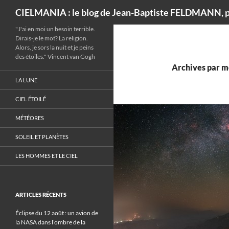
Recherche
CIELMANIA : le blog de Jean-Baptiste FELDMANN, p
"J'ai en moi un besoin terrible.
Dirais-je le mot? La religion.
Alors, je sors la nuit et je peins
des étoiles." Vincent van Gogh
Archives par mo
LA LUNE
CIEL ÉTOILÉ
MÉTÉORES
SOLEIL ET PLANÈTES
LES HOMMES ET LE CIEL
ARTICLES RÉCENTS
Éclipse du 12 août : un avion de
la NASA dans l’ombre de la