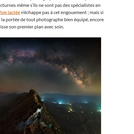
cturnes même s’ils ne sont pas des spécialistes en
oie lactée
n’échappe pas à cet engouement ; mais si
 à la portée de tout photographe bien équipé, encore
isisse son premier plan avec soin.