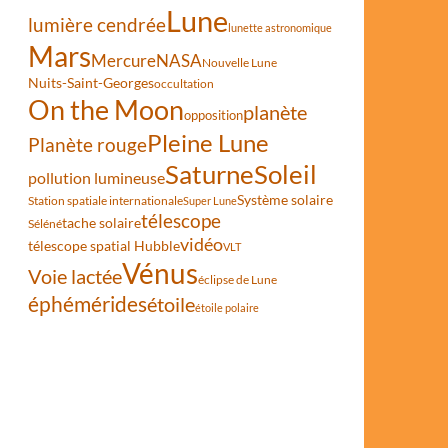
Lune
lumière cendrée
lunette astronomique
Mars
Mercure
NASA
Nouvelle Lune
Nuits-Saint-Georges
occultation
On the Moon
planète
opposition
Pleine Lune
Planète rouge
Saturne
Soleil
pollution lumineuse
Système solaire
Station spatiale internationale
Super Lune
télescope
tache solaire
Séléné
vidéo
télescope spatial Hubble
VLT
Vénus
Voie lactée
éclipse de Lune
éphémérides
étoile
étoile polaire