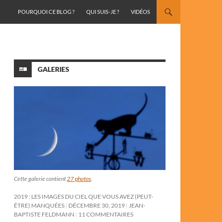
ALLER AU CONTENU
POURQUOI CE BLOG ?
QUI SUIS-JE ?
VIDÉOS
GALERIES
Cette galerie contient
27 photos
.
2019 : LES IMAGES DU CIEL QUE VOUS AVEZ (PEUT-
ÊTRE) MANQUÉES
DÉCEMBRE 30, 2019
JEAN-
BAPTISTE FELDMANN
11 COMMENTAIRES