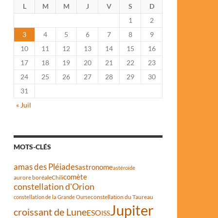
L
M
M
J
V
S
D
1
2
3
4
5
6
7
8
9
10
11
12
13
14
15
16
17
18
19
20
21
22
23
24
25
26
27
28
29
30
31
« Juil
MOTS-CLÉS
amas des Pléiades
astronome
astéroïde
comète
aurore boréale
Chili
constellation d'Orion
constellation du Taureau
constellation de la Grande Ourse
Jupiter
croissant de Lune
ESO
ISS