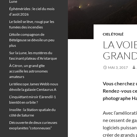
Lune
Éphémérides : le ciel du mois
d’août 2026
Le Soleil se lève, rougi par les
fumées des incendies
CIEL ÉTOILÉ
L’étoile compagnon de
Bételgeuse se dévoile un peu
LA VOI
plus
GRAND
Sur la Lune, les mystères du
fascinant plateau d’Aristarque
À Céron, un grand gîte
MAI 3, 2017
accueille les astronomes
amateurs
Vous cherchez u
Le télescope James Webb nous
dévoile la galaxie Centaurus A
Rendez-vous cet
L’inquiétant miroir Eärendil-1
photographe Ha
bientôt en orbite ?
Insolite : la Station spatiale du
Avec l’améliorat
côté de Saturne
ne cessent de gag
Découverte de deux curieuses
logiciels puissa
exoplanètes “cotonneuses”
créer de grands 