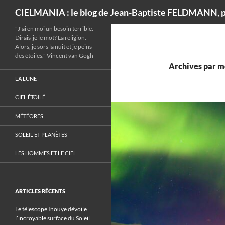
Recherche
CIELMANIA : le blog de Jean-Baptiste FELDMANN, p
"J'ai en moi un besoin terrible.
Dirais-je le mot? La religion.
Alors, je sors la nuit et je peins
des étoiles." Vincent van Gogh
Archives par mo
LA LUNE
CIEL ÉTOILÉ
MÉTÉORES
SOLEIL ET PLANÈTES
LES HOMMES ET LE CIEL
ARTICLES RÉCENTS
Le télescope Inouye dévoile
l’incroyable surface du Soleil