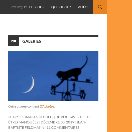
ALLER AU CONTENU
POURQUOI CE BLOG ?
QUI SUIS-JE ?
VIDÉOS
GALERIES
Cette galerie contient
27 photos
.
2019 : LES IMAGES DU CIEL QUE VOUS AVEZ (PEUT-
ÊTRE) MANQUÉES
DÉCEMBRE 30, 2019
JEAN-
BAPTISTE FELDMANN
11 COMMENTAIRES