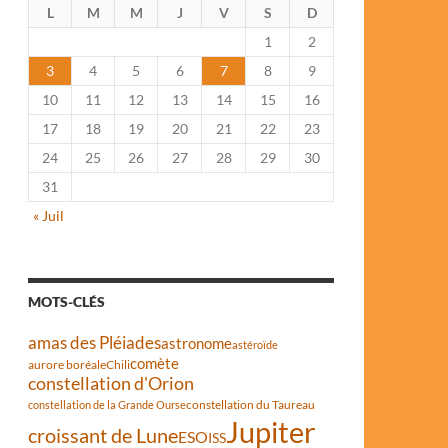
L
M
M
J
V
S
D
1
2
3
4
5
6
7
8
9
10
11
12
13
14
15
16
17
18
19
20
21
22
23
24
25
26
27
28
29
30
31
« Juil
MOTS-CLÉS
amas des Pléiades
astronome
astéroïde
comète
aurore boréale
Chili
constellation d'Orion
constellation du Taureau
constellation de la Grande Ourse
Jupiter
croissant de Lune
ESO
ISS