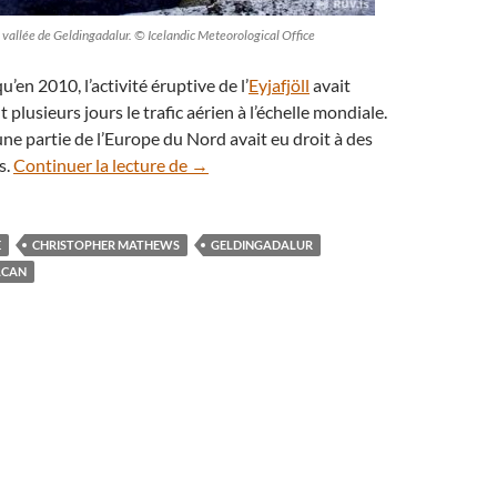
 vallée de Geldingadalur. © Icelandic Meteorological Office
’en 2010, l’activité éruptive de l’
Eyjafjöll
avait
plusieurs jours le trafic aérien à l’échelle mondiale.
une partie de l’Europe du Nord avait eu droit à des
Islande : aurore boréale sur le Geldingad
s.
Continuer la lecture de
→
E
CHRISTOPHER MATHEWS
GELDINGADALUR
LCAN