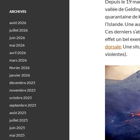
Depuis le 19 mar
vallée de Gelding
ARCHIVES
quarantaine de k
août 2026
l’Islande. Une a
juillet 2026
Ces derniers s’at
juin 2026
effet un bel exem
mai 2026
dorsale
. Une sit
avril 2026
violentes).
mars 2026
février 2026
janvier 2026
décembre 2025
novembre 2025
octobre 2025
septembre 2025
août 2025
juillet 2025
juin 2025
mai 2025