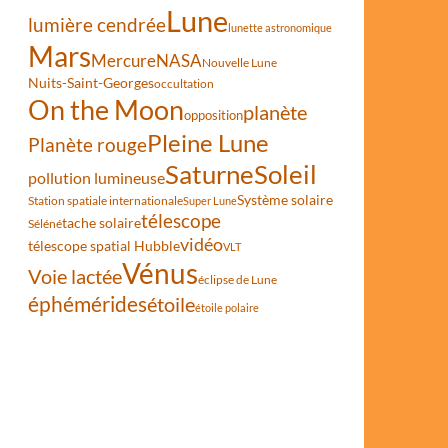
Lune
lumière cendrée
lunette astronomique
Mars
Mercure
NASA
Nouvelle Lune
Nuits-Saint-Georges
occultation
On the Moon
planète
opposition
Pleine Lune
Planète rouge
alur en éruption
Saturne
Soleil
pollution lumineuse
Système solaire
Station spatiale internationale
Super Lune
télescope
tache solaire
Séléné
vidéo
télescope spatial Hubble
VLT
Vénus
Voie lactée
éclipse de Lune
éphémérides
étoile
étoile polaire