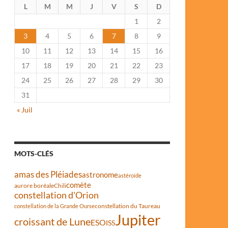
L
M
M
J
V
S
D
1
2
3
4
5
6
7
8
9
10
11
12
13
14
15
16
17
18
19
20
21
22
23
24
25
26
27
28
29
30
31
« Juil
MOTS-CLÉS
amas des Pléiades
astronome
astéroïde
comète
aurore boréale
Chili
constellation d'Orion
constellation du Taureau
constellation de la Grande Ourse
Jupiter
croissant de Lune
ESO
ISS