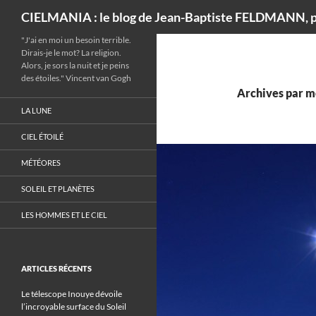
Recherche
CIELMANIA : le blog de Jean-Baptiste FELDMANN, p
"J'ai en moi un besoin terrible.
Dirais-je le mot? La religion.
Alors, je sors la nuit et je peins
des étoiles." Vincent van Gogh
Archives par mo
LA LUNE
CIEL ÉTOILÉ
MÉTÉORES
SOLEIL ET PLANÈTES
LES HOMMES ET LE CIEL
ARTICLES RÉCENTS
Le télescope Inouye dévoile
l’incroyable surface du Soleil