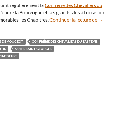
réunit régulièrement la
Confrérie des Chevaliers du
endre la Bourgogne et ses grands vins à l’occasion
Pleine Lune des ch
orables, les Chapitres.
Continuer la lecture de
→
S DE VOUGEOT
CONFRÉRIE DES CHEVALIERS DU TASTEVIN
RTIN
NUITS-SAINT-GEORGES
 CHASSEURS