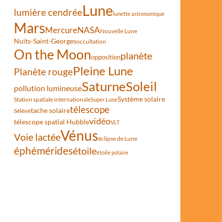
Lune
lumière cendrée
lunette astronomique
Mars
Mercure
NASA
asseurs sur le château du Clos de Vougeot
Nouvelle Lune
Nuits-Saint-Georges
occultation
On the Moon
planète
opposition
Pleine Lune
Planète rouge
Saturne
Soleil
pollution lumineuse
Système solaire
Station spatiale internationale
Super Lune
télescope
tache solaire
Séléné
vidéo
télescope spatial Hubble
VLT
Vénus
Voie lactée
éclipse de Lune
éphémérides
étoile
étoile polaire