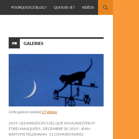
ALLER AU CONTENU
POURQUOI CE BLOG ?
QUI SUIS-JE ?
VIDÉOS
GALERIES
Cette galerie contient
27 photos
.
2019 : LES IMAGES DU CIEL QUE VOUS AVEZ (PEUT-
ÊTRE) MANQUÉES
DÉCEMBRE 30, 2019
JEAN-
BAPTISTE FELDMANN
11 COMMENTAIRES