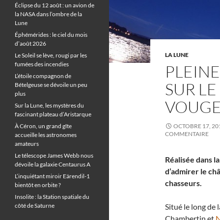
Éclipse du 12 août : un avion de
la NASA dans l’ombre de la
Lune
Éphémérides : le ciel du mois
d’août 2026
LA LUNE
Le Soleil se lève, rougi par les
fumées des incendies
PLEINE
L’étoile compagnon de
SUR LE
Bételgeuse se dévoile un peu
plus
VOUG
Sur la Lune, les mystères du
fascinant plateau d’Aristarque
À Céron, un grand gîte
OCTOBRE 17, 20
COMMENTAIRE
accueille les astronomes
amateurs
Le télescope James Webb nous
Réalisée dans l
dévoile la galaxie Centaurus A
d’admirer le ch
L’inquiétant miroir Eärendil-1
chasseurs.
bientôt en orbite ?
Insolite : la Station spatiale du
côté de Saturne
Situé le long de
Chambertin et
N