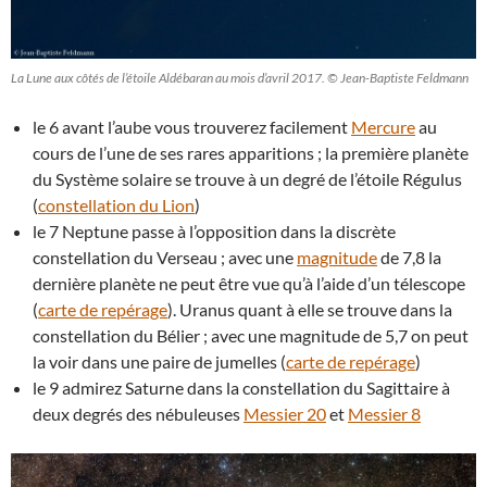
La Lune aux côtés de l’étoile Aldébaran au mois d’avril 2017. © Jean-Baptiste Feldmann
le 6 avant l’aube vous trouverez facilement
Mercure
au
cours de l’une de ses rares apparitions ; la première planète
du Système solaire se trouve à un degré de l’étoile Régulus
(
constellation du Lion
)
le 7 Neptune passe à l’opposition dans la discrète
constellation du Verseau ; avec une
magnitude
de 7,8 la
dernière planète ne peut être vue qu’à l’aide d’un télescope
(
carte de repérage
). Uranus quant à elle se trouve dans la
constellation du Bélier ; avec une magnitude de 5,7 on peut
la voir dans une paire de jumelles (
carte de repérage
)
le 9 admirez Saturne dans la constellation du Sagittaire à
deux degrés des nébuleuses
Messier 20
et
Messier 8