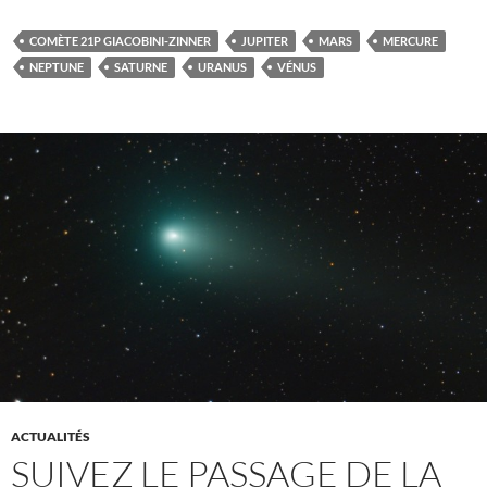
COMÈTE 21P GIACOBINI-ZINNER
JUPITER
MARS
MERCURE
NEPTUNE
SATURNE
URANUS
VÉNUS
ACTUALITÉS
SUIVEZ LE PASSAGE DE LA