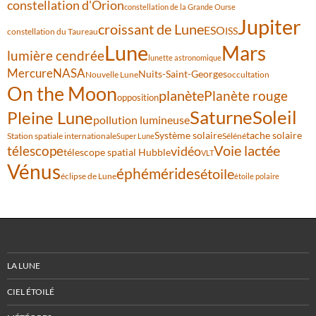
constellation d'Orion
constellation de la Grande Ourse
Jupiter
croissant de Lune
ESO
ISS
constellation du Taureau
Lune
Mars
lumière cendrée
lunette astronomique
Mercure
NASA
Nuits-Saint-Georges
Nouvelle Lune
occultation
On the Moon
planète
Planète rouge
opposition
Saturne
Soleil
Pleine Lune
pollution lumineuse
Système solaire
tache solaire
Station spatiale internationale
Séléné
Super Lune
Voie lactée
télescope
vidéo
télescope spatial Hubble
VLT
Vénus
éphémérides
étoile
éclipse de Lune
étoile polaire
LA LUNE
CIEL ÉTOILÉ