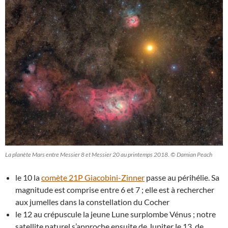
La planète Mars entre Messier 8 et Messier 20 au printemps 2018. © Damian Peach
le 10 la
comète 21P Giacobini-Zinner
passe au périhélie. Sa
magnitude est comprise entre 6 et 7 ; elle est à rechercher
aux jumelles dans la constellation du Cocher
le 12 au crépuscule la jeune Lune surplombe Vénus ; notre
satellite naturel s’approche ensuite de Jupiter le 13, de