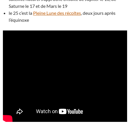
Saturne le 17 et de Mars le 19
le 25 c’est la
Pleine Lune des récoltes
, deux jours après
l’équinoxe