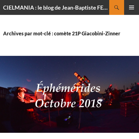
Recherche
CIELMANIA : le blog de Jean-Baptiste FELDMANN, photographe du ciel
ALLER
MENU
AU
PRINCI
CONTENU
Archives par mot-clé : comète 21P Giacobini-Zinner