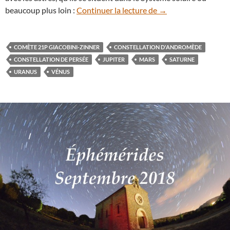
Que voir dans le cie
beaucoup plus loin :
Continuer la lecture de
→
COMÈTE 21P GIACOBINI-ZINNER
CONSTELLATION D'ANDROMÈDE
CONSTELLATION DE PERSÉE
JUPITER
MARS
SATURNE
URANUS
VÉNUS