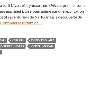
a écrit
Ulysse et le grimoire de l’Univers
, premier tome
age immédiat !
, un album animé par une application
etits aventuriers de 6 à 10 ans à la découverte du
Ulysse, le pandastronaute qui instruit et fa
.
Continuer la lecture de
→
NEAU
LAPLIKILI
SYSTÈME SOLAIRE
MOIRE DE L'UNIVERS
VICKY LUMINEAU
T