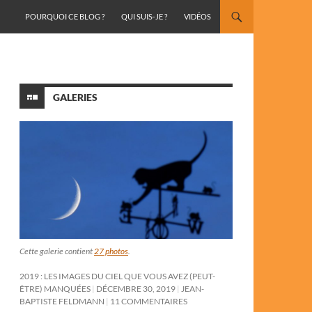
ALLER AU CONTENU
POURQUOI CE BLOG ?
QUI SUIS-JE ?
VIDÉOS
GALERIES
Cette galerie contient
27 photos
.
2019 : LES IMAGES DU CIEL QUE VOUS AVEZ (PEUT-
ÊTRE) MANQUÉES
DÉCEMBRE 30, 2019
JEAN-
BAPTISTE FELDMANN
11 COMMENTAIRES