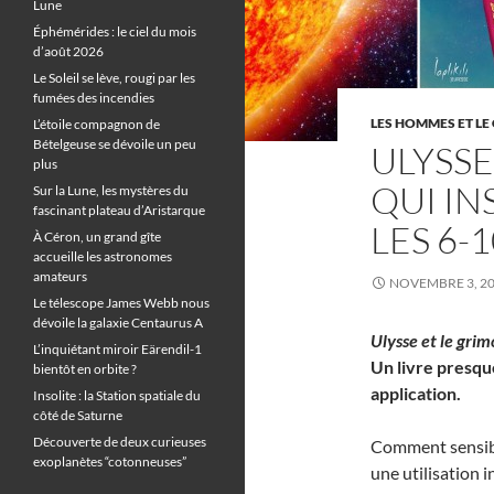
Lune
Éphémérides : le ciel du mois
d’août 2026
Le Soleil se lève, rougi par les
fumées des incendies
LES HOMMES ET LE 
L’étoile compagnon de
Bételgeuse se dévoile un peu
ULYSS
plus
QUI IN
Sur la Lune, les mystères du
fascinant plateau d’Aristarque
LES 6-
À Céron, un grand gîte
accueille les astronomes
amateurs
NOVEMBRE 3, 2
Le télescope James Webb nous
dévoile la galaxie Centaurus A
Ulysse et le grim
L’inquiétant miroir Eärendil-1
Un livre presqu
bientôt en orbite ?
application.
Insolite : la Station spatiale du
côté de Saturne
Découverte de deux curieuses
Comment sensibil
exoplanètes “cotonneuses”
une utilisation 