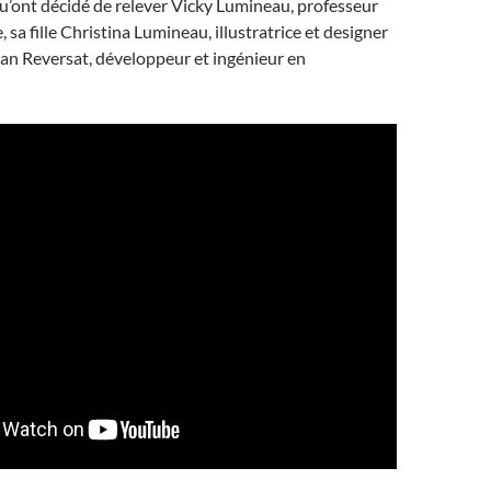
u’ont décidé de relever Vicky Lumineau, professeur
, sa fille Christina Lumineau, illustratrice et designer
ohan Reversat, développeur et ingénieur en