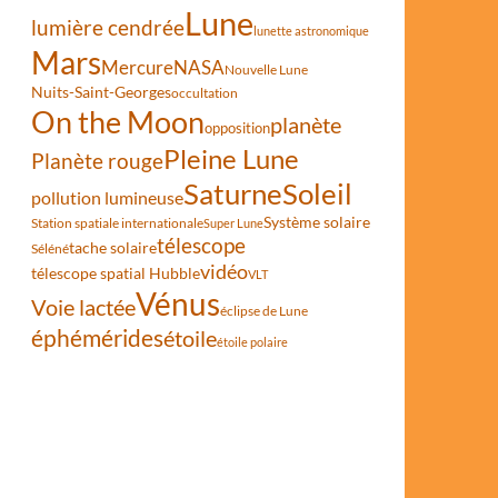
Lune
lumière cendrée
lunette astronomique
Mars
Mercure
NASA
Nouvelle Lune
Nuits-Saint-Georges
occultation
it rêver les 6-10 ans
On the Moon
planète
opposition
Pleine Lune
Planète rouge
Saturne
Soleil
pollution lumineuse
Système solaire
Station spatiale internationale
Super Lune
télescope
tache solaire
Séléné
vidéo
télescope spatial Hubble
VLT
Vénus
Voie lactée
éclipse de Lune
éphémérides
étoile
étoile polaire