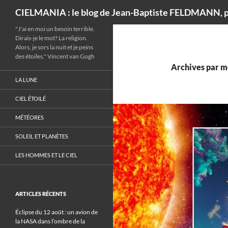
Recherche
CIELMANIA : le blog de Jean-Baptiste FELDMANN, p
"J'ai en moi un besoin terrible.
Dirais-je le mot? La religion.
Alors, je sors la nuit et je peins
des étoiles." Vincent van Gogh
Archives par m
LA LUNE
CIEL ÉTOILÉ
MÉTÉORES
SOLEIL ET PLANÈTES
LES HOMMES ET LE CIEL
ARTICLES RÉCENTS
Éclipse du 12 août : un avion de
la NASA dans l’ombre de la