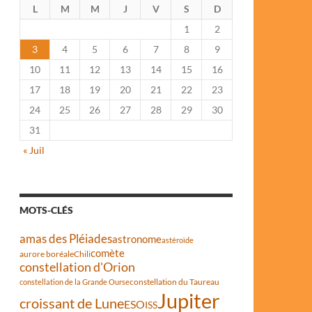
L
M
M
J
V
S
D
1
2
3
4
5
6
7
8
9
10
11
12
13
14
15
16
17
18
19
20
21
22
23
24
25
26
27
28
29
30
31
« Juil
MOTS-CLÉS
amas des Pléiades
astronome
astéroïde
comète
aurore boréale
Chili
constellation d'Orion
constellation du Taureau
constellation de la Grande Ourse
Jupiter
croissant de Lune
ESO
ISS