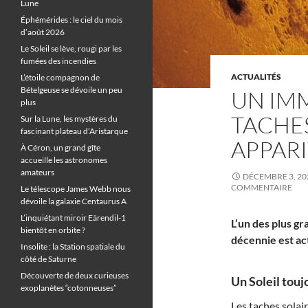
Lune
Éphémérides : le ciel du mois
d’août 2026
Le Soleil se lève, rougi par les
fumées des incendies
ACTUALITÉS
L’étoile compagnon de
Bételgeuse se dévoile un peu
UN IM
plus
TACHES
Sur la Lune, les mystères du
fascinant plateau d’Aristarque
APPAR
À Céron, un grand gîte
accueille les astronomes
amateurs
DÉCEMBRE 3, 20
COMMENTAIRE
Le télescope James Webb nous
dévoile la galaxie Centaurus A
L’inquiétant miroir Eärendil-1
L’un des plus g
bientôt en orbite ?
décennie est ac
Insolite : la Station spatiale du
côté de Saturne
Découverte de deux curieuses
Un Soleil toujo
exoplanètes “cotonneuses”
Les taches sola