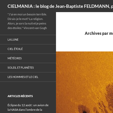
Recherche
CIELMANIA : le blog de Jean-Baptiste FELDMANN, p
"J'ai en moi un besoin terrible.
Dirais-je le mot? La religion.
Alors, je sors la nuit et je peins
des étoiles." Vincent van Gogh
Archives par m
LA LUNE
CIEL ÉTOILÉ
MÉTÉORES
SOLEIL ET PLANÈTES
LES HOMMES ET LE CIEL
ARTICLES RÉCENTS
Éclipse du 12 août : un avion de
la NASA dans l’ombre de la