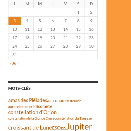
L
M
M
J
V
S
D
1
2
3
4
5
6
7
8
9
10
11
12
13
14
15
16
17
18
19
20
21
22
23
24
25
26
27
28
29
30
31
« Juil
MOTS-CLÉS
amas des Pléiades
astronome
astéroïde
comète
aurore boréale
Chili
constellation d'Orion
constellation du Taureau
constellation de la Grande Ourse
Jupiter
croissant de Lune
ESO
ISS