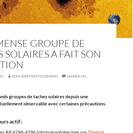
MENSE GROUPE DE
 SOLAIRES A FAIT SON
ITION
25
JEAN-BAPTISTE FELDMANN
LAISSER UN
rands groupes de taches solaires depuis une
tuellement observable avec certaines précautions.
urs actif :
ires AR 4294-4296 (photographiées hier par
Dimitris