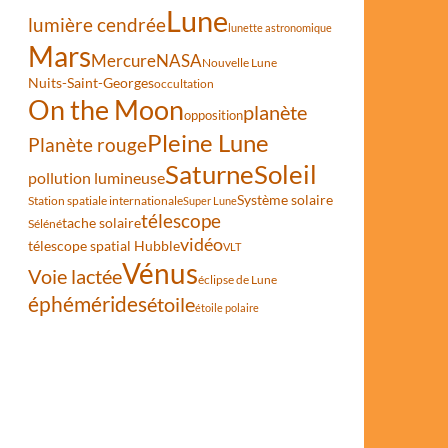
Lune
lumière cendrée
lunette astronomique
Mars
Mercure
NASA
Nouvelle Lune
Nuits-Saint-Georges
occultation
On the Moon
planète
opposition
Pleine Lune
Planète rouge
Saturne
Soleil
pollution lumineuse
Système solaire
Station spatiale internationale
Super Lune
télescope
tache solaire
Séléné
vidéo
télescope spatial Hubble
VLT
Vénus
Voie lactée
éclipse de Lune
éphémérides
étoile
étoile polaire