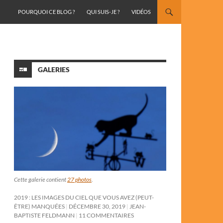
ALLER AU CONTENU
POURQUOI CE BLOG ?
QUI SUIS-JE ?
VIDÉOS
GALERIES
Cette galerie contient
27 photos
.
2019 : LES IMAGES DU CIEL QUE VOUS AVEZ (PEUT-
ÊTRE) MANQUÉES
DÉCEMBRE 30, 2019
JEAN-
BAPTISTE FELDMANN
11 COMMENTAIRES