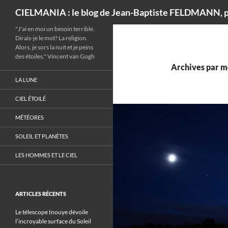
Recherche
CIELMANIA : le blog de Jean-Baptiste FELDMANN, p
"J'ai en moi un besoin terrible.
Dirais-je le mot? La religion.
Alors, je sors la nuit et je peins
des étoiles." Vincent van Gogh
Archives par mo
LA LUNE
CIEL ÉTOILÉ
MÉTÉORES
SOLEIL ET PLANÈTES
LES HOMMES ET LE CIEL
ARTICLES RÉCENTS
Le télescope Inouye dévoile
l’incroyable surface du Soleil