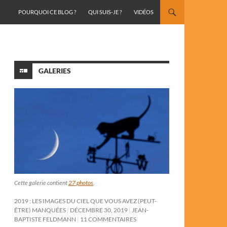
ALLER AU CONTENU
POURQUOI CE BLOG ?
QUI SUIS-JE ?
VIDÉOS
GALERIES
Cette galerie contient
27 photos
.
2019 : LES IMAGES DU CIEL QUE VOUS AVEZ (PEUT-
ÊTRE) MANQUÉES
DÉCEMBRE 30, 2019
JEAN-
BAPTISTE FELDMANN
11 COMMENTAIRES