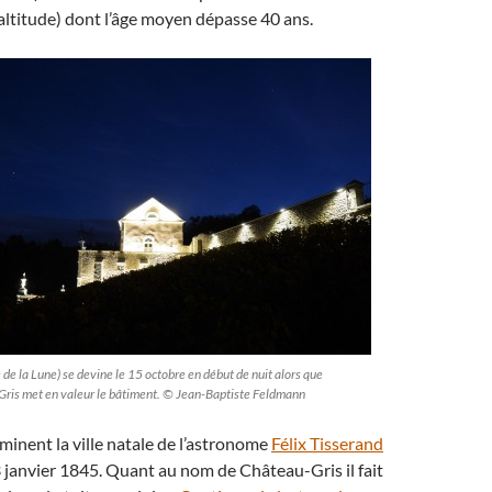
ltitude) dont l’âge moyen dépasse 40 ans.
 de la Lune) se devine le 15 octobre en début de nuit alors que
-Gris met en valeur le bâtiment. © Jean-Baptiste Feldmann
minent la ville natale de l’astronome
Félix Tisserand
13 janvier 1845. Quant au nom de Château-Gris il fait