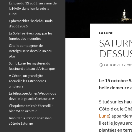
Éclipse du 12 août : un avion de
la NASA dans l’ombre de la
Lune
Éphémérides : le ciel du mois
d’août 2026
LA LUNE
Le Soleil se lève, rougi par les
fumées des incendies
SATURN
L’étoile compagnon de
DESSU
Bételgeuse se dévoile un peu
plus
Sur la Lune, les mystères du
OCTOBRE 17, 20
fascinant plateau d’Aristarque
À Céron, un grand gîte
Le 15 octobre S
accueille les astronomes
amateurs
belle demeure a
Le télescope James Webb nous
dévoile la galaxie Centaurus A
Situé sur les h
L’inquiétant miroir Eärendil-1
Côte-d’or, le Ch
bientôt en orbite ?
Lune
) appartien
Insolite : la Station spatiale du
il est le joyau a
côté de Saturne
plantées en terr