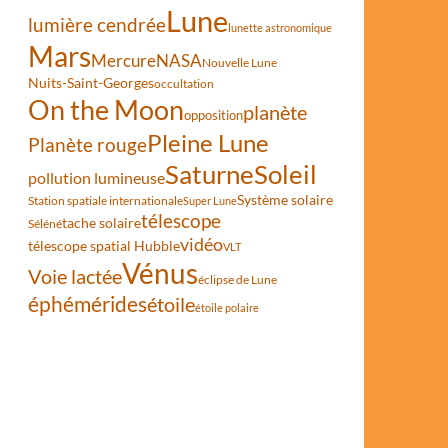
e au-dessus du Château-Gris
Lune
lumière cendrée
lunette astronomique
Mars
Mercure
NASA
Nouvelle Lune
Nuits-Saint-Georges
occultation
On the Moon
planète
opposition
Pleine Lune
Planète rouge
Saturne
Soleil
pollution lumineuse
Système solaire
Station spatiale internationale
Super Lune
télescope
tache solaire
Séléné
vidéo
télescope spatial Hubble
VLT
Vénus
Voie lactée
éclipse de Lune
éphémérides
étoile
étoile polaire