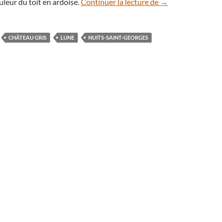
Saturne et la Lun
uleur du toit en ardoise.
Continuer la lecture de
→
CHÂTEAU GRIS
LUNE
NUITS-SAINT-GEORGES