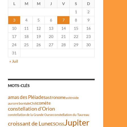
L
M
M
J
V
S
D
1
2
3
4
5
6
7
8
9
10
11
12
13
14
15
16
17
18
19
20
21
22
23
24
25
26
27
28
29
30
31
« Juil
MOTS-CLÉS
amas des Pléiades
astronome
astéroïde
comète
aurore boréale
Chili
constellation d'Orion
constellation du Taureau
constellation de la Grande Ourse
Jupiter
croissant de Lune
ESO
ISS