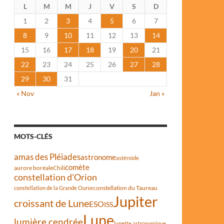
L
M
M
J
V
S
D
1
2
3
4
5
6
7
8
9
10
11
12
13
14
15
16
17
18
19
20
21
22
23
24
25
26
27
28
29
30
31
« Nov
Jan »
MOTS-CLÉS
amas des Pléiades
astronome
astéroïde
comète
aurore boréale
Chili
constellation d'Orion
constellation du Taureau
constellation de la Grande Ourse
Jupiter
croissant de Lune
ESO
ISS
Lune
lumière cendrée
lunette astronomique