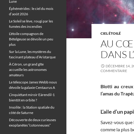
Lune
Éphémérides : le ciel du mois
d’août 2026
Le Soleil se lève, rougi par les
fumées des incendies
CIEL ÉTOILÉ
L’étoile compagnon de
Bételgeuse se dévoile un peu
AU CŒ
plus
DANS L
Sur la Lune, les mystères du
fascinant plateau d’Aristarque
À Céron, un grand gîte
DÉCEMBRE 14, 2
accueille les astronomes
COMMENTAIRE
amateurs
Le télescope James Webb nous
Blotti au creux
dévoile la galaxie Centaurus A
l’amas du Trapè
L’inquiétant miroir Eärendil-1
bientôt en orbite ?
Insolite : la Station spatiale du
L’aile d’un pap
côté de Saturne
Découverte de deux curieuses
Savez-vous que M
exoplanètes “cotonneuses”
comme la plus be