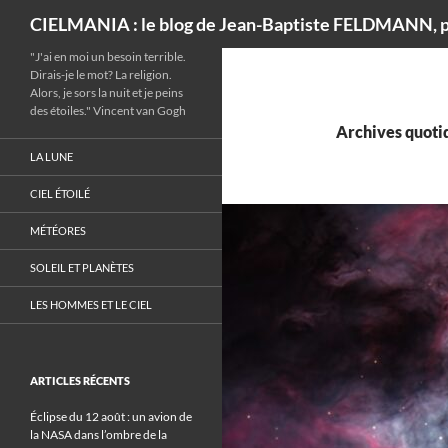
Recherche
CIELMANIA : le blog de Jean-Baptiste FELDMANN, p
"J'ai en moi un besoin terrible.
Dirais-je le mot? La religion.
Alors, je sors la nuit et je peins
des étoiles." Vincent van Gogh
Archives quotid
LA LUNE
CIEL ÉTOILÉ
MÉTÉORES
SOLEIL ET PLANÈTES
LES HOMMES ET LE CIEL
ARTICLES RÉCENTS
Éclipse du 12 août : un avion de
la NASA dans l’ombre de la