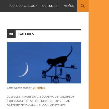
ALLER AU CONTENU
POURQUOI CE BLOG ?
QUI SUIS-JE ?
VIDÉOS
GALERIES
Cette galerie contient
27 photos
.
2019 : LES IMAGES DU CIEL QUE VOUS AVEZ (PEUT-
ÊTRE) MANQUÉES
DÉCEMBRE 30, 2019
JEAN-
BAPTISTE FELDMANN
11 COMMENTAIRES