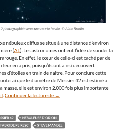
2 photographiée avec une courte focale. © Alain Brodin
e nébuleux diffus se situe à une distance d’environ
mière (
AL
). Les astronomes ont eut l’idée de sonder la
arouge. En effet, le cœur de celle-ci est caché par de
n leur en a pris, puisqu’ils ont ainsi découvert
es d’étoiles en train de naître. Pour conclure cette
ajouterai que le diamètre de Messier 42 est estimé à
a masse, elle est environ 2.000 fois plus importante
Au cœur d’Orion, plongée dans l’amas d
il
.
Continuer la lecture de
→
SSIER 42
NÉBULEUSE D'ORION
FABRI DE PEIRESC
STEVE MANDEL