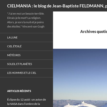
Recherche
CIELMANIA : le blog de Jean-Baptiste FELDMANN, p
"J'ai en moi un besoin terrible.
Dirais-je le mot? La religion.
Alors, je sors la nuit et je peins
des étoiles." Vincent van Gogh
Archives quotid
LA LUNE
CIEL ÉTOILÉ
MÉTÉORES
SOLEIL ET PLANÈTES
LES HOMMES ET LE CIEL
ARTICLES RÉCENTS
Éclipse du 12 août : un avion de
la NASA dans l’ombre de la