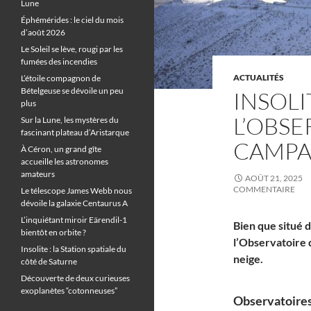
Lune
Éphémérides : le ciel du mois
d’août 2026
Le Soleil se lève, rougi par les
fumées des incendies
ACTUALITÉS
L’étoile compagnon de
Bételgeuse se dévoile un peu
INSOLI
plus
L’OBSE
Sur la Lune, les mystères du
fascinant plateau d’Aristarque
CAMPA
À Céron, un grand gîte
accueille les astronomes
amateurs
AOÛT 21, 2025
COMMENTAIRE
Le télescope James Webb nous
dévoile la galaxie Centaurus A
L’inquiétant miroir Eärendil-1
Bien que situé 
bientôt en orbite ?
l’Observatoire 
Insolite : la Station spatiale du
neige.
côté de Saturne
Découverte de deux curieuses
exoplanètes “cotonneuses”
Observatoires 