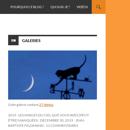
ALLER AU CONTENU
POURQUOI CE BLOG ?
QUI SUIS-JE ?
VIDÉOS
GALERIES
Cette galerie contient
27 photos
.
2019 : LES IMAGES DU CIEL QUE VOUS AVEZ (PEUT-
ÊTRE) MANQUÉES
DÉCEMBRE 30, 2019
JEAN-
BAPTISTE FELDMANN
11 COMMENTAIRES