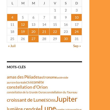
L
M
M
J
V
S
D
1
2
3
4
5
6
7
8
9
10
11
12
13
14
15
16
17
18
19
20
21
22
23
24
25
26
27
28
29
30
31
« Juil
Sep »
MOTS-CLÉS
amas des Pléiades
astronome
astéroïde
comète
aurore boréale
Chili
constellation d'Orion
constellation du Taureau
constellation de la Grande Ourse
Jupiter
croissant de Lune
ESO
ISS
Lune
lumière cendrée
lunette astronomique