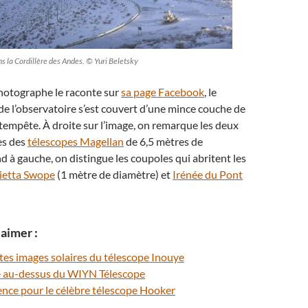
s la Cordillère des Andes. © Yuri Beletsky
otographe le raconte sur
sa page Facebook
, le
e l’observatoire s’est couvert d’une mince couche de
tempête. À droite sur l’image, on remarque les deux
es des
télescopes Magellan
de 6,5 mètres de
d à gauche, on distingue les coupoles qui abritent les
ietta Swope
(1 mètre de diamètre) et
Irénée du Pont
aimer :
tes images solaires du télescope Inouye
te au-dessus du WIYN Télescope
ence pour le célèbre télescope Hooker