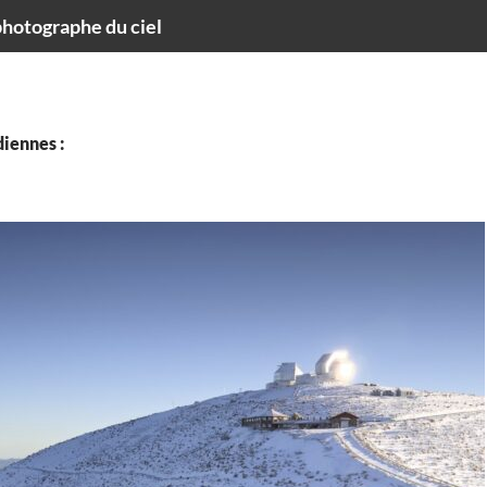
hotographe du ciel
iennes :