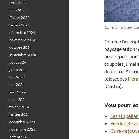
avril 2025
mars 2025
février 2025
janvier 2025
Rare chute de neige dan
décembre 2024
novembre 2024
Comme l’astroph
octobre 2024
paysage autour d
septembre 2024
neige après une 
août 2024
coupoles jumell
juillet 2024
diamètre. Au fon
juin 2024
télescopes
Henr
mai 2024
(2,50 m).
avril 2024
mars 2024
Vous pourriez 
février 2024
janvier 2024
Les stupéfian
décembre 2023
Féérie céles
novembre 2023
Cure de jouv
octobre 2023