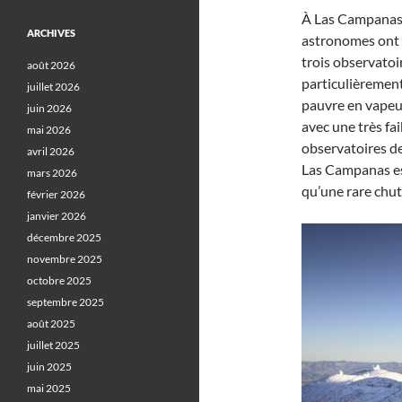
À Las Campanas, 
ARCHIVES
astronomes ont r
trois observatoir
août 2026
particulièrement
juillet 2026
pauvre en vapeur
juin 2026
avec une très fa
mai 2026
observatoires d
avril 2026
Las Campanas est
mars 2026
qu’une rare chut
février 2026
janvier 2026
décembre 2025
novembre 2025
octobre 2025
septembre 2025
août 2025
juillet 2025
juin 2025
mai 2025