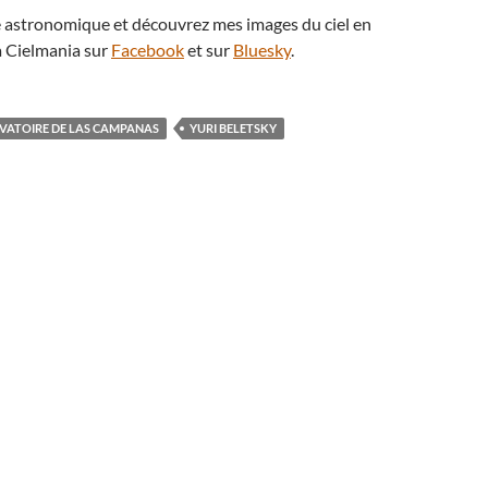
té astronomique et découvrez mes images du ciel en
 Cielmania sur
Facebook
et sur
Bluesky
.
VATOIRE DE LAS CAMPANAS
YURI BELETSKY