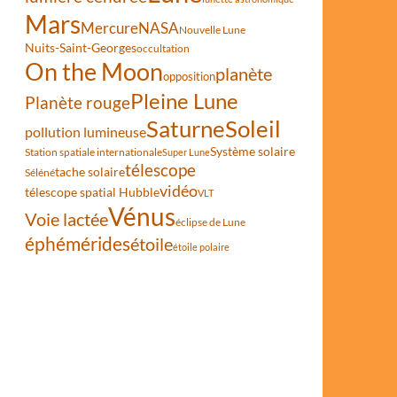
Mars
Mercure
NASA
Nouvelle Lune
Nuits-Saint-Georges
occultation
On the Moon
planète
opposition
Pleine Lune
Planète rouge
Saturne
Soleil
pollution lumineuse
Système solaire
Station spatiale internationale
Super Lune
télescope
tache solaire
Séléné
vidéo
télescope spatial Hubble
VLT
Vénus
Voie lactée
éclipse de Lune
éphémérides
étoile
étoile polaire