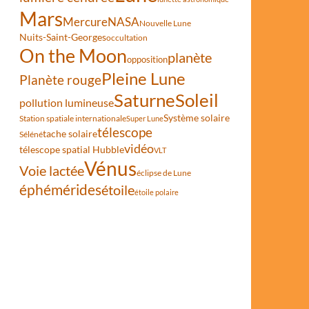
Mars
Mercure
NASA
Nouvelle Lune
Nuits-Saint-Georges
occultation
On the Moon
planète
opposition
Pleine Lune
Planète rouge
Saturne
Soleil
pollution lumineuse
Système solaire
Station spatiale internationale
Super Lune
télescope
tache solaire
Séléné
vidéo
télescope spatial Hubble
VLT
Vénus
Voie lactée
éclipse de Lune
éphémérides
étoile
étoile polaire