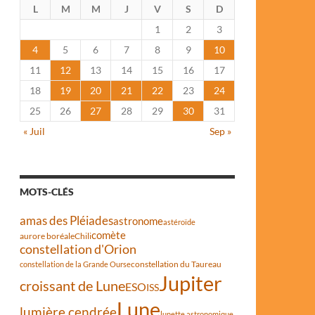
L
M
M
J
V
S
D
1
2
3
4
5
6
7
8
9
10
11
12
13
14
15
16
17
18
19
20
21
22
23
24
25
26
27
28
29
30
31
« Juil
Sep »
MOTS-CLÉS
amas des Pléiades
astronome
astéroïde
comète
aurore boréale
Chili
constellation d'Orion
constellation du Taureau
constellation de la Grande Ourse
Jupiter
croissant de Lune
ESO
ISS
Lune
lumière cendrée
lunette astronomique