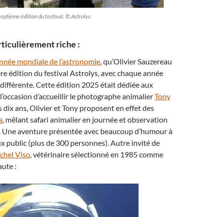
septième édition du festival. © Astrolys
rticulièrement riche :
nnée mondiale de l’astronomie
, qu’Olivier Sauzereau
ère édition du festival Astrolys, avec chaque année
ifférente. Cette édition 2025 était dédiée aux
 l’occasion d’accueillir le photographe animalier
Tony
s dix ans, Olivier et Tony proposent en effet des
a
, mêlant safari animalier en journée et observation
e. Une aventure présentée avec beaucoup d’humour à
 public (plus de 300 personnes). Autre invité de
chel Viso
, vétérinaire sélectionné en 1985 comme
ute :