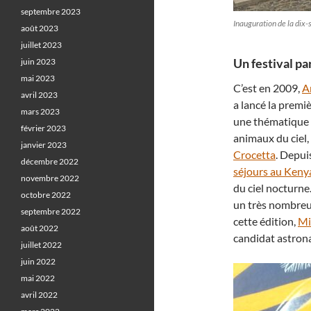
septembre 2023
Inauguration de la dix-
août 2023
juillet 2023
Un festival pa
juin 2023
mai 2023
C’est en 2009,
A
avril 2023
a lancé la premi
mars 2023
une thématique d
février 2023
animaux du ciel,
janvier 2023
Crocetta
. Depui
décembre 2022
séjours au Keny
novembre 2022
du ciel nocturn
octobre 2022
un très nombreux
septembre 2022
cette édition,
Mi
août 2022
candidat astrona
juillet 2022
juin 2022
mai 2022
avril 2022