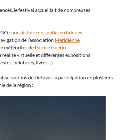
ences, le festival accueillait de nombreuses
EGO :
une histoire du spatial en briques
navigation de l’association
Méridienne
 de météorites de
Patrice Guérin
a réalité virtuelle et différentes expositions
estes, peintures, livres…)
observations du ciel avec la participation de plusieurs
ie de la région :