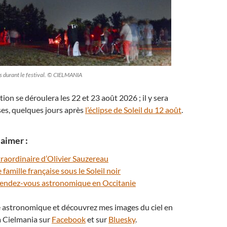
 durant le festival. © CIELMANIA
ion se déroulera les 22 et 23 août 2026 ; il y sera
ses, quelques jours après
l’éclipse de Soleil du 12 août
.
aimer :
raordinaire d’Olivier Sauzereau
 famille française sous le Soleil noir
 rendez-vous astronomique en Occitanie
té astronomique et découvrez mes images du ciel en
 Cielmania sur
Facebook
et sur
Bluesky
.