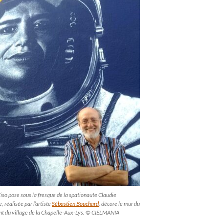
iso pose sous la fresque de la spationaute Claudie
 réalisée par l’artiste
Sébastien Bouchard
, décore le mur du
t du village de la Chapelle-Aux-Lys. © CIELMANIA