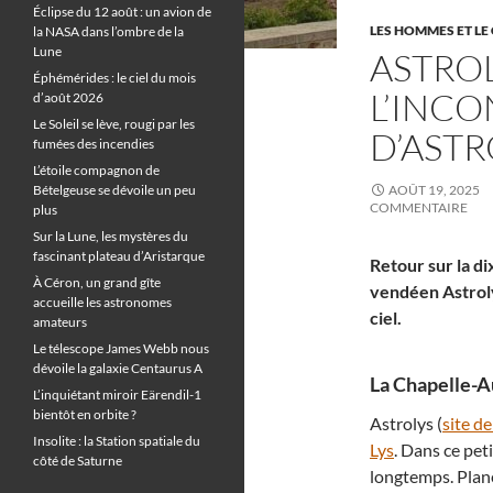
Éclipse du 12 août : un avion de
LES HOMMES ET LE 
la NASA dans l’ombre de la
Lune
ASTROL
Éphémérides : le ciel du mois
L’INC
d’août 2026
Le Soleil se lève, rougi par les
D’AST
fumées des incendies
L’étoile compagnon de
Bételgeuse se dévoile un peu
AOÛT 19, 2025
COMMENTAIRE
plus
Sur la Lune, les mystères du
fascinant plateau d’Aristarque
Retour sur la d
À Céron, un grand gîte
vendéen Astroly
accueille les astronomes
ciel.
amateurs
Le télescope James Webb nous
dévoile la galaxie Centaurus A
La Chapelle-Au
L’inquiétant miroir Eärendil-1
bientôt en orbite ?
Astrolys (
site de
Insolite : la Station spatiale du
Lys
. Dans ce pet
côté de Saturne
longtemps. Plané