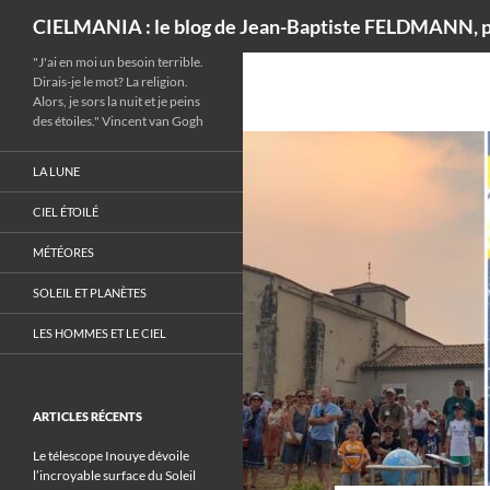
Recherche
CIELMANIA : le blog de Jean-Baptiste FELDMANN, p
"J'ai en moi un besoin terrible.
Dirais-je le mot? La religion.
Alors, je sors la nuit et je peins
des étoiles." Vincent van Gogh
LA LUNE
CIEL ÉTOILÉ
MÉTÉORES
SOLEIL ET PLANÈTES
LES HOMMES ET LE CIEL
ARTICLES RÉCENTS
Le télescope Inouye dévoile
l’incroyable surface du Soleil