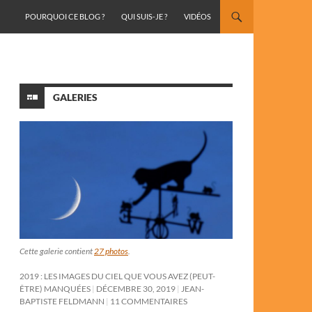
ALLER AU CONTENU
POURQUOI CE BLOG ?
QUI SUIS-JE ?
VIDÉOS
GALERIES
Cette galerie contient
27 photos
.
2019 : LES IMAGES DU CIEL QUE VOUS AVEZ (PEUT-
ÊTRE) MANQUÉES
DÉCEMBRE 30, 2019
JEAN-
BAPTISTE FELDMANN
11 COMMENTAIRES