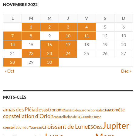
NOVEMBRE 2022
L
M
M
J
V
S
D
1
2
3
4
5
6
7
8
9
10
11
12
13
14
15
16
17
18
19
20
21
22
23
24
25
26
27
28
29
30
« Oct
Déc »
MOTS-CLÉS
amas des Pléiades
comète
astronome
aurore boréale
astéroïde
Chili
constellation d'Orion
constellation de la Grande Ourse
Jupiter
croissant de Lune
ESO
ISS
constellation du Taureau