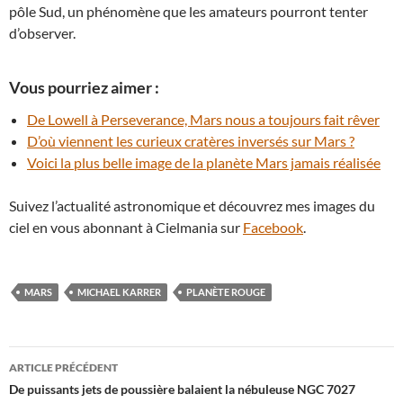
pôle Sud, un phénomène que les amateurs pourront tenter
d’observer.
Vous pourriez aimer :
De Lowell à Perseverance, Mars nous a toujours fait rêver
D’où viennent les curieux cratères inversés sur Mars ?
Voici la plus belle image de la planète Mars jamais réalisée
Suivez l’actualité astronomique et découvrez mes images du
ciel en vous abonnant à Cielmania sur
Facebook
.
MARS
MICHAEL KARRER
PLANÈTE ROUGE
Navigation
ARTICLE PRÉCÉDENT
des
De puissants jets de poussière balaient la nébuleuse NGC 7027