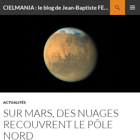
Recherche
CIELMANIA : le blog de Jean-Baptiste FELDMANN, photographe du ciel
ALLER
MENU
AU
PRINCI
CONTENU
ACTUALITÉS
SUR MARS, DES NUAGES
RECOUVRENT LE PÔLE
NORD