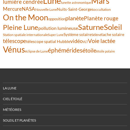
Lune
Mars
lumière cendrée
lunette astronomique
Mercure
NASA
Nuits-Saint-Georges
Nouvelle Lune
occultation
On the Moon
planète
Planète rouge
opposition
Saturne
Soleil
Pleine Lune
pollution lumineuse
Système solaire
tache solaire
Station spatiale internationale
Séléné
Super Lune
Voie lactée
télescope
vidéo
télescope spatial Hubble
VLT
Vénus
éphémérides
étoile
éclipse de Lune
étoile polaire
LA LUNE
CIEL ÉTOILÉ
MÉTÉORES
SOLEIL ET PLANÈTES